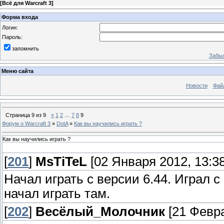
[
Всё для Warcraft 3
]
Форма входа
Логин:
Пароль:
запомнить
Забыл
Меню сайта
Новости
Фай
Страница
9
из
9
«
1
2
…
7
8
9
Форум о Warcraft 3
»
DotA
»
Как вы научились играть ?
Как вы научились играть ?
[
201
]
MsTiTeL
[02 Января 2012, 13:38
Начал играть с версии 6.44. Играл с
начал играть там.
[
202
]
Весёлый_Молочник
[21 Февра