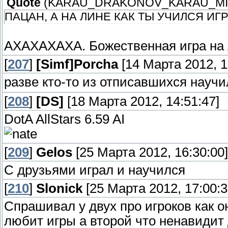
Quote
(
KARAU_DRAKONOV_KARAU_M
ПАЦАН, А НА ЛИНЕ КАК ТЫ УЧИЛСЯ ИГ
АХАХАХАХА. Божественная игра на л
[
207
]
[Simf]Porcha
[14 Марта 2012, 1
разве кто-то из отписавшихся науч
[
208
]
[DS]
[18 Марта 2012, 14:51:47]
DotA AllStars 6.59 AI
[
209
]
Gelos
[25 Марта 2012, 16:30:00]
С друзьями играл и научился
[
210
]
Slonick
[25 Марта 2012, 17:00:3
Спрашивал у двух про игроков как о
любит игры а второй что ненавидит