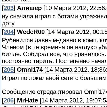
[
203
]
Алишер
[10 Марта 2012, 22:56:
ну сначала играл с ботами упражнял
доту
[
204
]
WedeR00
[14 Марта 2012, 00:15
Рубенился давным-давно в комп. кл
Членом (в те времена он наглухо уб
билде. Собирал все, что нравилось. 
постоянно тарить. Постепенно нача
[
205
]
Omni174
[14 Марта 2012, 18:36
Играл по локальной сети с большим
Сообщение отредактировал
Omni17
[
206
]
MrHate
[14 Марта 2012, 19:07:5