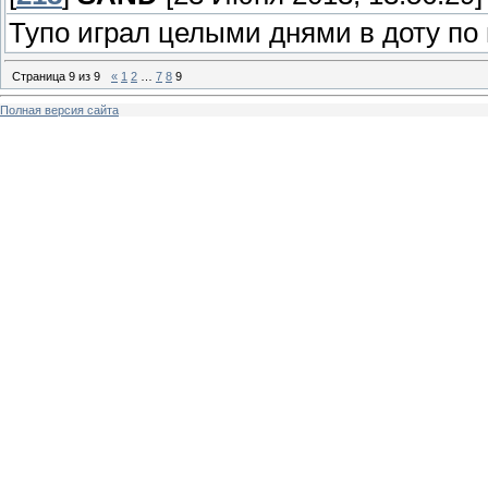
Тупо играл целыми днями в доту по 
Страница
9
из
9
«
1
2
…
7
8
9
Полная версия сайта