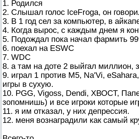
1. Родился
2. Слышал голос IceFroga, он говор
3. В 1 год сел за компьютер, в айкап
4. Когда вырос, с каждым днем я ко
5. Подождал пока начал фармить 999
6. поехал на ESWC
7. WDC
8. а там на доте 2 выйгал миллион, 
9. играл 1 против M5, Na'Vi, eSahar
игры в сухую.
10. PGG, Vigoss, Dendi, ХВОСТ, Папе
зопомнишь) и все игроки которые иг
11. я им отказал, у них депрессия.
12. меня вознаградили как самый кру
Всего-то...