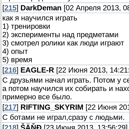
[
215
]
DarkDeman
[02 Апреля 2013, 08
как я научился играть
1) тренировки
2) эксперименты над предметами
3) смотрел ролики как люди играют
4) опыт
5) время
[
216
]
EAGLE-R
[22 Июня 2013, 14:21
С друзьями начал играть. Потом у с
а потом научился их собирать и нах
примерно все было.
[
217
]
RIFTING_SKYRIM
[22 Июня 201
С ботами не играл,сразу с людьми.
[
218
]
ŠÄŇĐ
[23 Июня 2013, 13:56:29]