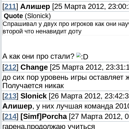
[
211
]
Алишер
[25 Марта 2012, 23:00:
Quote
(
Slonick
)
Спрашивал у двух про игроков как они нау
второй что ненавидит доту
А как они про стали?
[
212
]
Change
[25 Марта 2012, 23:31:1
до сих пор уровень игры оставляет 
Получается никак
[
213
]
Slonick
[26 Марта 2012, 23:42:3
Алишер
, у них лучшая команда 201
[
214
]
[Simf]Porcha
[27 Марта 2012, 0
гарена.продолжаю учиться