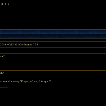
, 00:11)
----------------
 2010, 00:13:32 | Сообщение #
55
ник?
S]а"
еологию" и секту "Keeper_of_the_Life кран"?