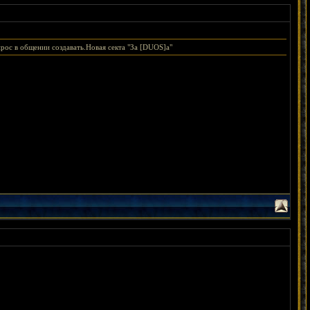
рос в общении создавать.Новая секта "За [DUОS]а"