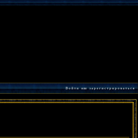
В о й т и
или
з а р е г и с т р и р о в а т ь с я