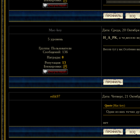
Блокировки:
)))))))))))))))))))))))))))
Mac-key
Дата: Среда, 20 Октября
H_A_PK
, а че,весело 
5 уровень
Группа: Пользователи
Весело тут у вас.Особенно ва
Сообщений:
136
Награды:
0
Репутация:
13
Блокировки:
edik97
Дата: Четверг, 21 Октяб
Quote
(
Mac-key
)
Одни из них точно ду
нет