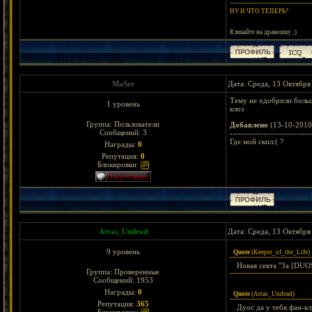
НУ И ЧТО ТЕПЕРЬ?
Кликайте на дракошку ;)
MaSеr
Дата: Среда, 13 Октября
Тему не одобрили боль
1 уровень
клоз
Группа: Пользователи
Добавлено
(13-10-2010
Сообщений:
3
-----------------------------
Где мой скил:( ?
Награды:
0
Репутация:
0
Блокировки:
Artas_Undead
Дата: Среда, 13 Октября
9 уровень
Quote
(
Keeper_of_the_Life
)
Новая секта "За [DUО
Группа: Проверенные
Сообщений:
1953
Награды:
0
Quote
(
Artas_Undead
)
Репутация:
365
Дуос да у тебя фан-клуб)))