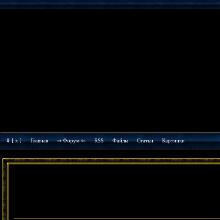
⇓
[ x ]
Главная
⇒ Форум ⇐
RSS
Файлы
Cтатьи
Картинки