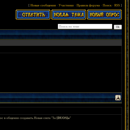
[
Новые сообщения
·
Участники
·
Правила форума
·
Поиск
·
RSS
]
с в общении создавать.Новая секта "За
[DUОS]а
"