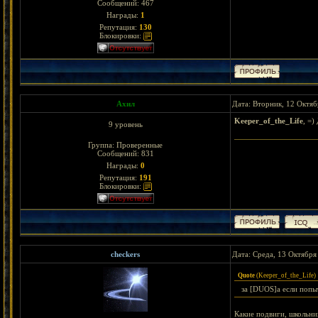
Сообщений:
467
Награды:
1
Репутация:
130
Блокировки:
Ахил
Дата: Вторник, 12 Октяб
Keeper_of_the_Life
, =)
9 уровень
Группа: Проверенные
Сообщений:
831
Награды:
0
Репутация:
191
Блокировки:
checkers
Дата: Среда, 13 Октября
Quote
(
Keeper_of_the_Life
)
за [DUОS]а если попы
Какие подвиги, школьни