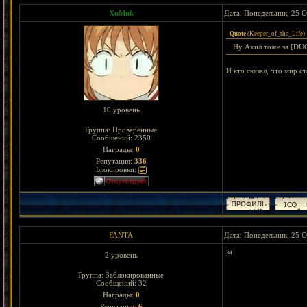
XuMuk
Дата: Понедельник, 25 О
Quote
(
Keeper_of_the_Life
)
Ну Ахил тоже за [DUО
И кто сказал, что мир с
10 уровень
Группа: Проверенные
Сообщений:
2350
Награды:
0
Репутация:
336
Блокировки:
FANTA
Дата: Понедельник, 25 О
за
2 уровень
Группа: Заблокированные
Сообщений:
32
Награды:
0
Репутация:
6