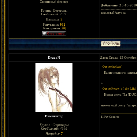
Свинцовый фермер
Добавлено
(13-10-2010
-----------------------------
Группа: Ветераны
школотаЗАдуоса
Сообщений:
2336
Награды:
5
Репутация:
982
Блокировки:
DragoN
Дата: Среда, 13 Октября
Quote
(
checkers
)
Какие подвиги, школь
+
Quote
(
Keeper_of_the_Life
)
Новая секта "За [DUО
может ещё секту "за арх
Инквизитор
El Psy Congroo
Группа: Стримеры
Сообщений:
4348
Награды:
7