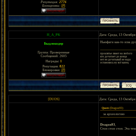
Репутация:
2776
Блокировки:
H_A_PK
Дата: Среда, 13 Октября
Ньюфаги как-то изза дуо
Быдлокодер
Группа: Проверенные
проклятье ляжет на любого
Сообщений:
2605
кто дочитает до конца
нет не дочитывай не надо
Награды:
1
остановись ну всё капец
Репутация:
822
Блокировки:
[DUОS]
Дата: Среда, 13 Октября
Quote
(
Dragon93
)
за археологию
Dragon93
,
Стоп стоп стоп. Эта те