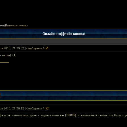
пки
(Немножко сменим.)
Онлайн и оффлайн кнопки
ря 2010, 21:29:32 | Сообщение #
51
о точно)
+1
ря 2010, 21:36:12 | Сообщение #
52
]а
если попытаетесь сделать подвиги такие как
[DUОS]
то вы штанишки намочите.Надо опро