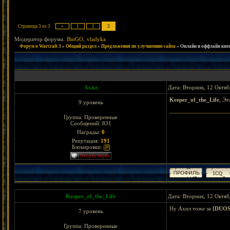
Страница
3
из
3
«
1
2
3
Модератор форума:
BinGO
,
vladyka
Форум о Warcraft 3
»
Общий раздел
»
Предложения по улучшению сайта
»
Онлайн и оффлайн кно
Ахил
Дата: Вторник, 12 Октяб
Keeper_of_the_Life
, Эт
9 уровень
Группа: Проверенные
Сообщений:
831
Награды:
0
Репутация:
191
Блокировки:
Keeper_of_the_Life
Дата: Вторник, 12 Октяб
Ну Ахил тоже за
[DUОS
7 уровень
Группа: Проверенные