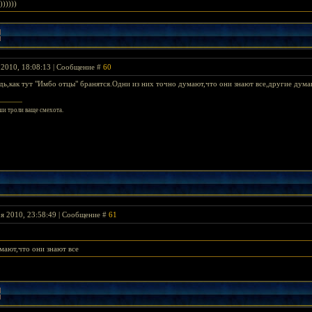
))))))
 2010, 18:08:13 | Сообщение #
60
ведь,как тут "Имбо отцы" бранятся.Одни из них точно думают,что они знают все,другие дума
ши троли ваще смехота.
ря 2010, 23:58:49 | Сообщение #
61
мают,что они знают все