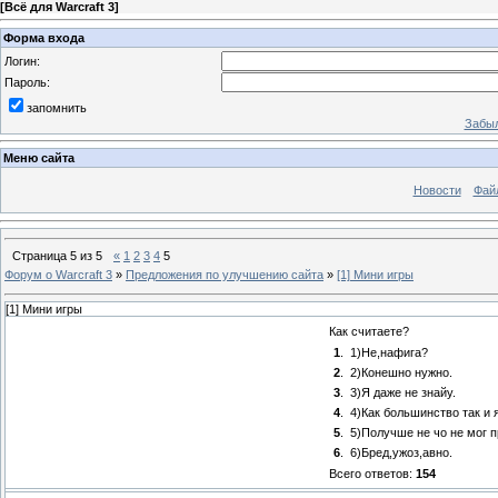
[
Всё для Warcraft 3
]
Форма входа
Логин:
Пароль:
запомнить
Забыл
Меню сайта
Новости
Фай
Страница
5
из
5
«
1
2
3
4
5
Форум о Warcraft 3
»
Предложения по улучшению сайта
»
[1] Мини игры
[1] Мини игры
Как считаете?
1
.
1)Не,нафига?
2
.
2)Конешно нужно.
3
.
3)Я даже не знайу.
4
.
4)Как большинство так и я
5
.
5)Получше не чо не мог 
6
.
6)Бред,ужоз,авно.
Всего ответов:
154