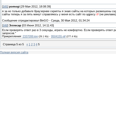
[
101
]
pomogi
[29 Мая 2012, 18:08:39]
я за но только добавьте браузернве скрипты я знаю сайты на которых размешены с
сайты теперь я за пять минут справляюсь у меня есть сайт по адресу
///
(не реклама)
Сообщение отредактировал
BinGO
-
Среда, 30 Мая 2012, 01:34:24
[
102
]
Эллесар
[03 Июня 2012, 14:11:43]
Если проверять ответ раз в 3 секунды, играть не комфортно. Если проверять ответ 
запросов."
Прикрепления:
2337099.jpg
·
9504155.gif
(29.1 Kb)
(277.4 Kb)
Страница
5
из
5
«
1
2
3
4
5
Полная версия сайта