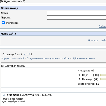
[
Всё для Warcraft 3
]
Форма входа
Логин:
Пароль:
запомнить
Забыл
Меню сайта
Новости
Фай
Страница
3
из
3
«
1
2
3
Форум о Warcraft 3
»
Предложения по улучшению сайта
»
[3] Цветовая гамма
[3] Цветовая гамма
Что думаете?
1
.
Надо
[
43
]
2
.
Не надо
[
8
]
Всего ответов:
51
[
51
]
orkomane
[23 Августа 2009, 13:55:45]
Quote
(
kros-master
)
Для каждой расы своё