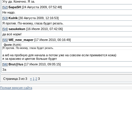
Угу да. Конечно. Я за.
[
52
]
БараSH
[24 Августа 2009, 07:52:48]
Не надо.
[
53
]
Kulrik
[30 Августа 2009, 12:16:53]
Я против. По-моему, глаза будет резать.
[
54
]
sasukekun
[16 Июля 2010, 07:42:06]
да всё норм!
[
55
]
WE_new_maper
[17 Июля 2010, 00:16:49]
Quote
(
Kulrik
)
Я против. По-моему, глаза будет резать.
а мб на пробную для начала а потом уже на совсем если приживется кожа)
я за красиво и цветов больше будет
[
56
]
Brut@lus
[17 Июля 2010, 09:05:15]
За
Страница
3
из
3
«
1
2
3
Полная версия сайта