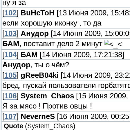
ну я за
[
102
]
BuHcToH
[13 Июня 2009, 15:48
если хорошую иконку , то да
[
103
]
Анудор
[14 Июня 2009, 15:00:0
БАМ
, поставит дело 2 минут
[
104
]
БАМ
[14 Июня 2009, 17:21:38]
Анудор
, ты о чём?
[
105
]
gReeB04ki
[14 Июня 2009, 23:2
бред, пускай пользователи горбатятс
[
106
]
System_Chaos
[15 Июня 2009, 
Я за мясо ! Против овцы !
[
107
]
NeverneS
[16 Июня 2009, 00:25
Quote
(
System_Chaos
)