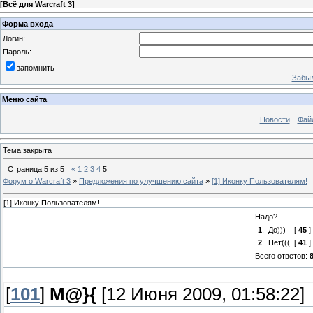
[
Всё для Warcraft 3
]
Форма входа
Логин:
Пароль:
запомнить
Забыл
Меню сайта
Новости
Фай
Тема закрыта
Страница
5
из
5
«
1
2
3
4
5
Форум о Warcraft 3
»
Предложения по улучшению сайта
»
[1] Иконку Пользователям!
[1] Иконку Пользователям!
Надо?
1
.
До)))
[
45
]
2
.
Нет(((
[
41
]
Всего ответов:
[
101
]
M@}{
[12 Июня 2009, 01:58:22]