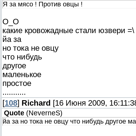
Я за мясо ! Против овцы !
О_О
какие кровожадные стали юзвери =\
йа за
но тока не овцу
что нибудь
другое
маленькое
простое
...........
[
108
]
Richаrd
[16 Июня 2009, 16:11:3
Quote
(
NeverneS
)
йа за но тока не овцу что нибудь другое м