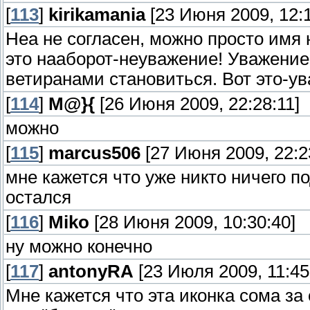
[
113
]
kirikamania
[23 Июня 2009, 12:1
Неа не согласен, можно просто имя н
это нааборот-неуважение! Уважение
ветиранами становиться. Вот это-ув
[
114
]
M@}{
[26 Июня 2009, 22:28:11]
можно
[
115
]
marcus506
[27 Июня 2009, 22:2
мне кажется что уже никто ничего по
остался
[
116
]
Miko
[28 Июня 2009, 10:30:40]
ну можно конечно
[
117
]
antonyRA
[23 Июля 2009, 11:45
Мне кажется что эта иконка сома за