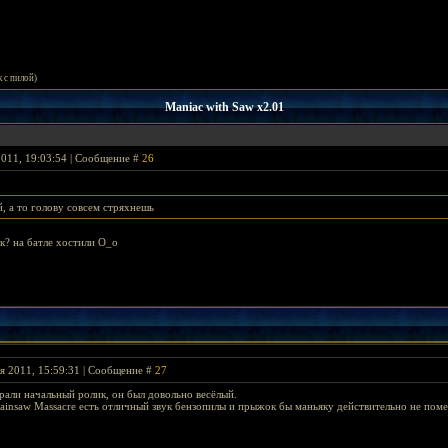
 с пилой)
Maniac with Saw x2.01
2011, 19:03:54 | Сообщение #
26
й, а то голову совсем стряхнешь
к? на батле хостили О_о
я 2011, 15:59:31 | Сообщение #
27
рали начальный ролик, он был довольно весёлый.
Chainsaw Massacre есть отличный звук бензопилы и прыжок бы маньяку действительно не пом