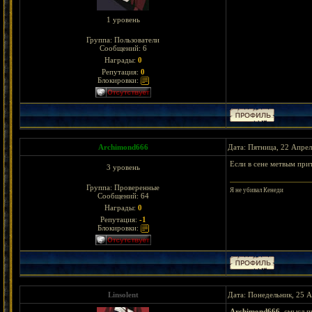
1 уровень
Группа: Пользователи
Сообщений:
6
Награды:
0
Репутация:
0
Блокировки:
Archimond666
Дата: Пятница, 22 Апрел
Если в сене метвым прит
3 уровень
Группа: Проверенные
Я не убивал Кенеди
Сообщений:
64
Награды:
0
Репутация:
-1
Блокировки:
Linsolent
Дата: Понедельник, 25 А
Archimond666
, смысл п