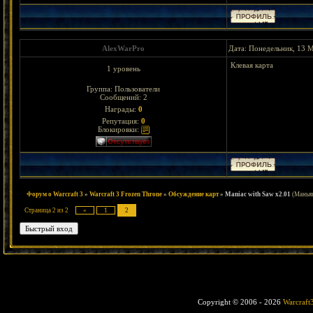
AlexWarPro
Дата: Понедельник, 13 М
Клевая карта
1 уровень
Группа: Пользователи
Сообщений:
2
Награды:
0
Репутация:
0
Блокировки:
Форум о Warcraft 3
»
Warcraft 3 Frozen Throne
»
Обсуждение карт
»
Maniac with Saw x2.01
(Маньяк
Страница
2
из
2
«
1
2
Copyright © 2006 - 2026
Warcraft