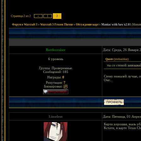
Страница
2
из
2
«
1
2
Форум о Warcraft 3
»
Warcraft 3 Frozen Throne
»
Обсуждение карт
»
Maniac with Saw x2.01
(Маньяк
Battlecruiser
Дата: Среда, 26 Января 
6 уровень
Quote
(
|stebashka|
)
ты со стеной завязыва
Группа: Проверенные
Сообщений:
185
Стену пожалей лучше, о
Награды:
0
Омг...
Репутация:
7
Блокировки:
Linsolent
Дата: Пятница, 01 Апрел
Карта хорошая, жаль уб
Кстати, в карте Texas 