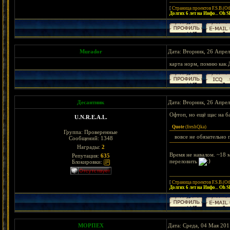
[
Страница проектов F.S.B.(О
Долгих 6 лет на Инфо... Oh Shi
Murador
Дата: Вторник, 26 Апрел
карта норм, помню как 
Десантник
Дата: Вторник, 26 Апрел
Офтоп, но ещё щас на б
U.N.R.E.A.L.
Quote
(
freshQka
)
Группа: Проверенные
вовсе не обязательно 
Сообщений:
1348
Награды:
2
Время не навалом. ~18 м
Репутация:
635
переловить
Блокировки:
[
Страница проектов F.S.B.(О
Долгих 6 лет на Инфо... Oh Shi
МОРПЕХ
Дата: Среда, 04 Мая 201