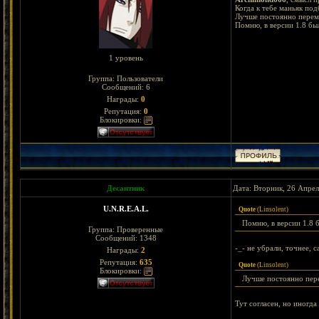
Когда к тебе маньяк под
Лучше постоянно переме
Помню, в версии 1.8 был
1 уровень
Группа: Пользователи
Сообщений:
6
Награды:
0
Репутация:
0
Блокировки:
Десантник
Дата: Вторник, 26 Апрел
U.N.R.E.A.L.
Quote
(
Linsolent
)
Помню, в версии 1.8 б
Группа: Проверенные
Сообщений:
1348
-_- не убрали, точнее, с
Награды:
2
Репутация:
635
Quote
(
Linsolent
)
Блокировки:
Лучше постоянно пер
Тут согласен, но иногда