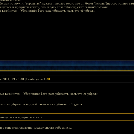
бегает, то звучит "страшная" музыка и первое место где он будет "искать"(просто топнет там
щаться и предметы искать, чем ждать пока тебя окружат сеткой/бомбами.
 такой итем - Уберпила(с 1ого раза убивает), жаль что её убрали.
я 2011, 19:28:30 | Сообщение #
30
ыл такой итем - Уберпила(с 1ого раза убивает), жаль что её убрали.
ам итем убрали, а мод всё равно есть и убивает с 1 удара
емещаться и предметы искать
 и в сене мож спрятацо, может спасти тебе жизнь.