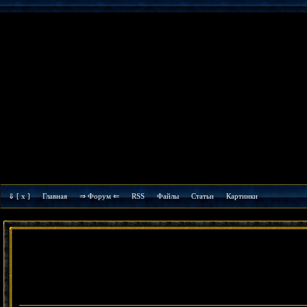
⇓
[ x ]
Главная
⇒ Форум ⇐
RSS
Файлы
Cтатьи
Картинки