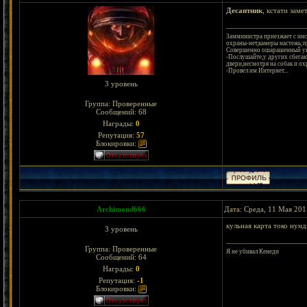
Десантник
, кстати зам
Замминистра приезжает с инс
охраны-нет,камеры настежь;пр
Совершенно ошарашенный уви
-Послушайте,у других сбегаю
двери,несмотря на собак и ох
-Провел им Интернет...
3 уровень
Группа: Проверенные
Сообщений:
68
Награды:
0
Репутация:
57
Блокировки:
Archimond666
Дата: Среда, 11 Мая 201
кульная карта токо нун
3 уровень
Группа: Проверенные
Я не убивал Кенеди
Сообщений:
64
Награды:
0
Репутация:
-1
Блокировки: