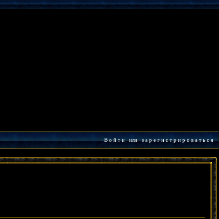
В о й т и
или
з а р е г и с т р и р о в а т ь с я