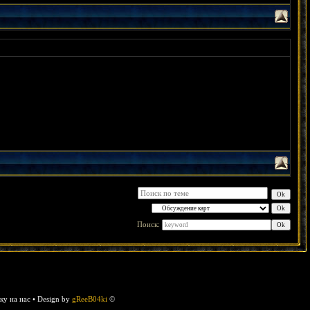
Поиск:
у на нас • Design by
gReeB04ki
©