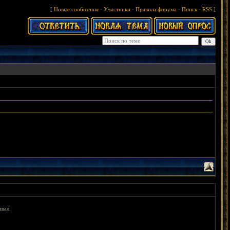
[
Новые сообщения
·
Участники
·
Правила форума
·
Поиск
·
RSS
]
ешал.