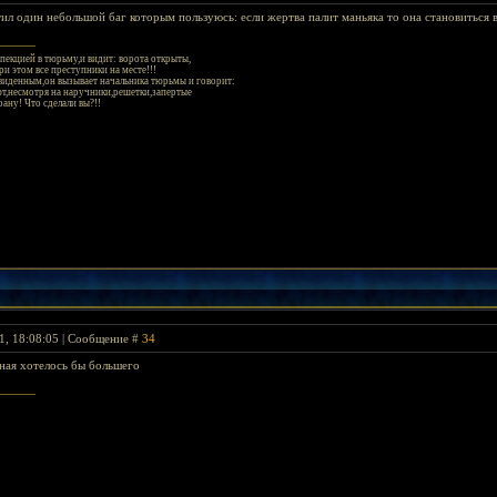
етил один небольшой баг которым пользуюсь: если жертва палит маньяка то она становиться 
пекцией в тюрьму,и видит: ворота открыты,
и этом все преступники на месте!!!
денным,он вызывает начальника тюрьмы и говорит:
т,несмотря на наручники,решетки,запертые
рану! Что сделали вы?!!
1, 18:08:05 | Сообщение #
34
дная хотелось бы большего