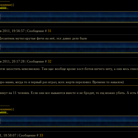
бновление)
]
iiiii...
я 2011, 19:56:57 | Сообщение #
31
Десантник мутил крутые фичи на неё, эхх давно дело было
я 2011, 20:17:28 | Сообщение #
32
атле захостить невозможно. Там щас вообще кроме хост-ботов ничего нету, а они весь списо
про-маню, когда то я первый раз играл, всех жертв переловил. Времени то навалом)
инут на 11 человек. Если они все ныкаются вместе и не бродят, то ещ можно убить. А есть
бновление)
]
iiiii...
1, 18:58:07 | Сообщение #
33