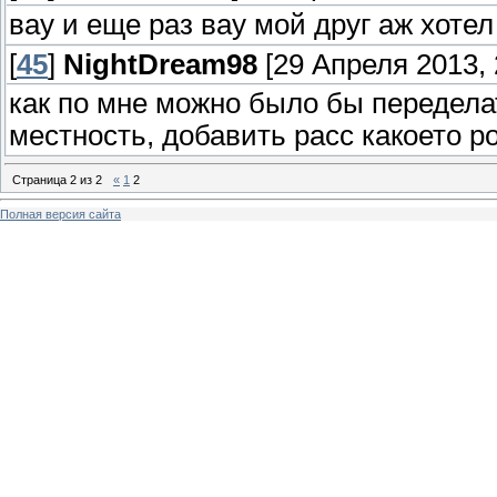
вау и еще раз вау мой друг аж хотел 
[
45
]
NightDream98
[29 Апреля 2013, 
как по мне можно было бы передела
местность, добавить расс какоето р
Страница
2
из
2
«
1
2
Полная версия сайта