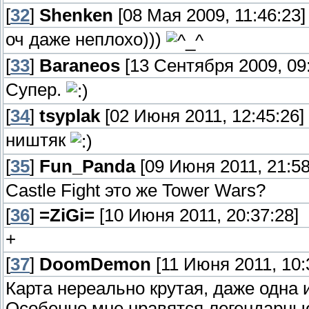
[
32
]
Shenken
[08 Мая 2009, 11:46:23]
оч даже неплохо)))
[
33
]
Baraneos
[13 Сентября 2009, 09:
Супер.
[
34
]
tsyplak
[02 Июня 2011, 12:45:26]
ништяк
[
35
]
Fun_Panda
[09 Июня 2011, 21:58
Castle Fight это же Tower Wars?
[
36
]
=ZiGi=
[10 Июня 2011, 20:37:28]
+
[
37
]
DoomDemon
[11 Июня 2011, 10:
Карта нереально крутая, даже одна 
Особенно мне нравятся легендарны