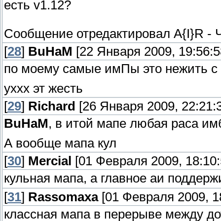
есть v1.12?
Сообщение отредактировал
A{I}R
-
[
28
]
BuHaM
[22 Января 2009, 19:56:5
по моему самые имПы это нежить с 
уххх эт жесть
[
29
]
Richаrd
[26 Января 2009, 22:21:
BuHaM
, в итой мапе любая раса им
А вообще мапа кул
[
30
]
Mercial
[01 Февраля 2009, 18:10:
кульная мапа, а главное аи поддер
[
31
]
Rassomaxa
[01 Февраля 2009, 18
классная мапа в перерыве между до