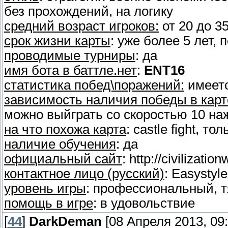
без прохождений, на логику
средний возраст игроков:
от 20 до 3
срок жизни карты
: уже более 5 лет,
проводимые турниры
: да
имя бота в баттле.нет
:
ENT16
статистика побед\поражений:
имеетс
зависимость наличия победы в карт
можно выйграть со скоростью 10 на
на что похожа карта
: castle fight, 
наличие обучения
: да
официальный сайт
: http://civilizatio
контактное лицо (русский)
: Easystyl
уровень игры
: профессиональный,
помощь в игре
: в удовольствие
[
44
]
DarkDeman
[08 Апреля 2013, 09: