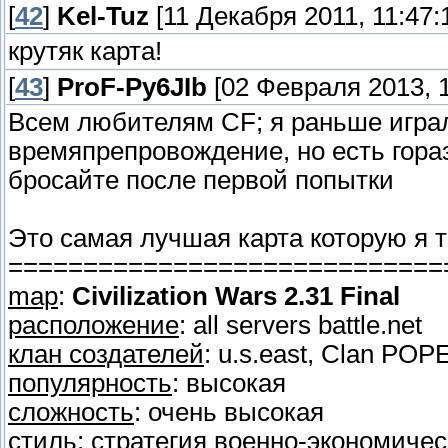
[
42
]
Kel-Tuz
[11 Декабря 2011, 11:47:
крутяк карта!
[
43
]
ProF-Py6JIb
[02 Февраля 2013, 1
Всем любителям CF; я раньше играл 
времяпрепровождение, но есть гораз
бросайте после первой попытки
Это самая лучшая карта которую я т
=============================
map
:
Civilization Wars 2.31 Final
расположение
: all servers battle.net
клан создателей
: u.s.east, Clan POP
популярность
: высокая
сложность
: очень высокая
стиль
: стратегия военно-экономичес