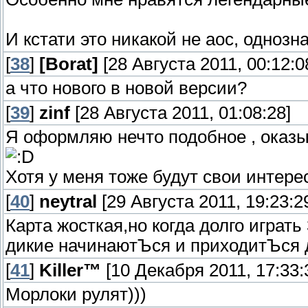
И кстати это никакой не аос, однозн
[
38
]
[Borat]
[28 Августа 2011, 00:12:0
а что нового в новой версии?
[
39
]
zinf
[28 Августа 2011, 01:08:28]
Я оформляю нечто подобное , оказы
Хотя у меня тоже будут свои интере
[
40
]
neytral
[29 Августа 2011, 19:23:2
Карта жосткая,но когда долго играть
дикие начинаютЪся и приходитЪся 
[
41
]
Killer™
[10 Декабря 2011, 17:33:
Морлоки рулят)))