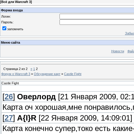
[
Всё для Warcraft 3
]
Форма входа
Логин:
Пароль:
запомнить
Забыл
Меню сайта
Новости
Фай
Страница
2
из
2
«
1
2
Форум о Warcraft 3
»
Обсуждение карт
»
Castle Fight
Castle Fight
[
26
]
Оверлорд
[21 Января 2009, 02:1
Карта оч хорошая,мне понравилось,
[
27
]
A{I}R
[22 Января 2009, 14:09:01]
Карта конечно супер,токо есть как