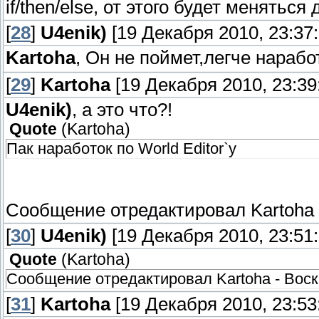
if/then/else, от этого будет меняться
[
28
]
U4enik)
[19 Декабря 2010, 23:37:
Kartoha
, Он не поймет,легче нарабо
[
29
]
Kartoha
[19 Декабря 2010, 23:39
U4enik)
, а это что?!
Quote
(
Kartoha
)
Пак наработок по World Editor`у
Сообщение отредактировал
Kartoha
[
30
]
U4enik)
[19 Декабря 2010, 23:51:
Quote
(
Kartoha
)
Сообщение отредактировал Kartoha - Воскр
[
31
]
Kartoha
[19 Декабря 2010, 23:53