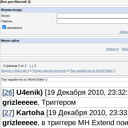
[
Всё для Warcraft 3
]
Форма входа
Логин:
Пароль:
запомнить
Забыл
Меню сайта
Новости
Фай
Страница
2
из
2
«
1
2
Форум о Warcraft 3
»
Раздел картостроителя
»
Пак наработок по World Editor`у
Пак наработок по World Editor`у
[
26
]
U4enik)
[19 Декабря 2010, 23:32:
grizleeeee
, Триггером
[
27
]
Kartoha
[19 Декабря 2010, 23:33
grizleeeee
, в триггере MH Extend п