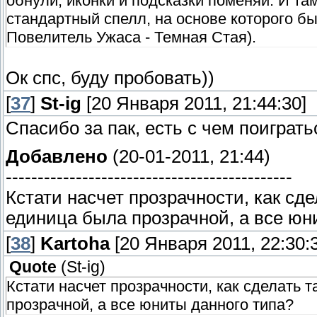
обнули, иконки и подсказки поменяй. И та
стандартный спелл, на основе которого б
Повелитель Ужаса - Темная Стая).
Ок спс, буду пробовать))
[
37
]
St-ig
[20 Января 2011, 21:44:30]
Спасибо за пак, есть с чем поиграть
Добавлено
(20-01-2011, 21:44)
---------------------------------------------
Кстати насчет прозрачности, как сде
единица была прозрачной, а все юн
[
38
]
Kartoha
[20 Января 2011, 22:30:
Quote
(
St-ig
)
Кстати насчет прозрачности, как сделать 
прозрачной, а все юниты данного типа?