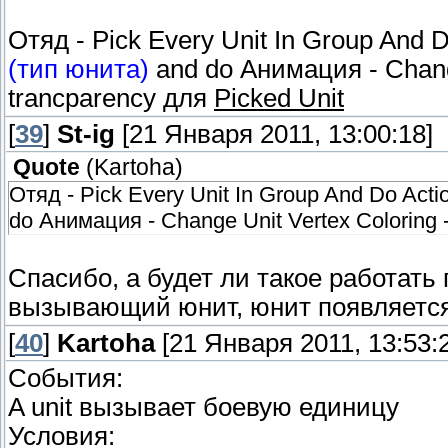
Отяд - Pick Every Unit In Group And D
(тип юнита)
and do Анимация - Сhang
trancparency для
Picked Unit
[
39
]
St-ig
[21 Января 2011, 13:00:18]
Quote
(
Kartoha
)
Отяд - Pick Every Unit In Group And Do Actio
do Анимация - Сhange Unit Vertex Coloring
Спасибо, а будет ли такое работать
вызывающий юнит, юнит появляется
[
40
]
Kartoha
[21 Января 2011, 13:53:
События:
A unit вызывает боевую единицу
Условия: