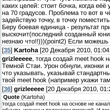
каких целей: стоит бочка, когда её
на 70 градусов. Проблема то вот в ч
задействую точку, в точку поместит
Беру боевая единица - результат при
выскочит(последний созданный юнит)
незнаю что!!)))(point2) Если можешь
[
35
]
Kartoha
[20 Декабря 2010, 01:04
grizleeeee
, тогда создай meet hook 
Темной Стаи. Урон обнули, иконки и
что указывать, указывай стандартны
твой meet hook (например укажи та
[
36
]
grizleeeee
[20 Декабря 2010, 01:
Quote
(
Kartoha
)
тогда создай meet hook на основе не кана