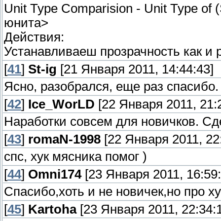
Unit Type Comparision - Unit Type o
юнита>
Действия:
Устанавливаеш прозрачность как и 
[
41
]
St-ig
[21 Января 2011, 14:44:43]
Ясно, разобрался, еще раз спасибо.
[
42
]
Ice_WorLD
[22 Января 2011, 21:
Наработки совсем для новичков. Сде
[
43
]
romaN-1998
[22 Января 2011, 22
спс, хук мясника помог )
[
44
]
Omni174
[23 Января 2011, 16:59:
Спасибо,хоть и не новичек,но про хук
[
45
]
Kartoha
[23 Января 2011, 22:34:1