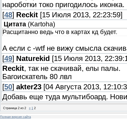
нароботки токо пригодилось иконка.
[
48
]
Reckit
[15 Июля 2013, 22:23:59]
Цитата
(
Kartoha
)
Расщитанно ведь что в картах кд будет.
А если с -wtf не вижу смысла скачив
[
49
]
Naturekid
[15 Июля 2013, 22:39:
Reckit
, так не скачивай, елы палы.
Багоискатель 80 лвл
[
50
]
akter23
[04 Августа 2013, 12:10:3
Добавь еще туда мультибоард. Нови
Страница
2
из
2
«
1
2
Полная версия сайта