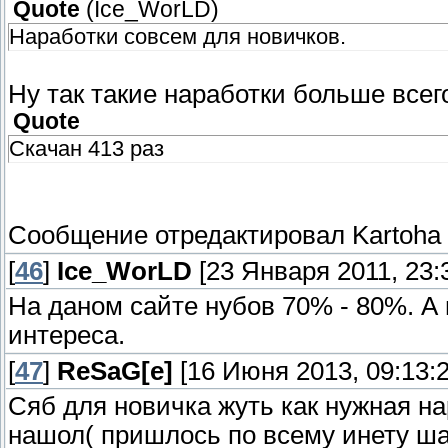
Quote
(
Ice_WorLD
)
Наработки совсем для новичков.
Ну так такие наработки больше всег
Quote
Скачан 413 раз
Сообщение отредактировал
Kartoha
[
46
]
Ice_WorLD
[23 Января 2011, 23:
На даном сайте нубов 70% - 80%. А 
интереса.
[
47
]
ReSaG[e]
[16 Июня 2013, 09:13:2
Сяб для новичка жуть как нужная на
нашол( пришлось по всему инету шар