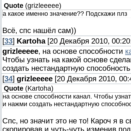
Quote
(
grizleeeee
)
а какое именно значение?? Подскажи плз
Всё, спс нашёл сам))
[
33
]
Kartoha
[20 Декабря 2010, 00:20
grizleeeee
, на основе способности
к
Чтобы узнать на какой основе сдел
создать нестандартную способность
[
34
]
grizleeeee
[20 Декабря 2010, 00:
Quote
(
Kartoha
)
на основе способности канал. Чтобы узнат
и нажми создать нестандартную способнос
Спс, но значит это не то! Кароч я в
скопировав и чуть-чуть изменив под