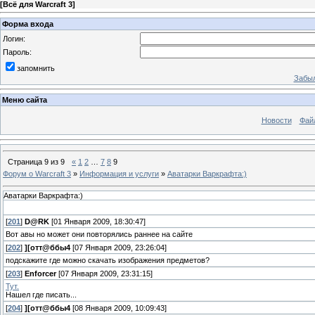
[
Всё для Warcraft 3
]
Форма входа
Логин:
Пароль:
запомнить
Забыл
Меню сайта
Новости
Фай
Страница
9
из
9
«
1
2
…
7
8
9
Форум о Warcraft 3
»
Информация и услуги
»
Аватарки Варкрафта:)
Аватарки Варкрафта:)
[
201
]
D@RK
[01 Января 2009, 18:30:47]
Вот авы но может они повторялись раннее на сайте
[
202
]
][отт@ббы4
[07 Января 2009, 23:26:04]
подскажите где можно скачать изображения предметов?
[
203
]
Enforcer
[07 Января 2009, 23:31:15]
Тут.
Нашел где писать...
[
204
]
][отт@ббы4
[08 Января 2009, 10:09:43]