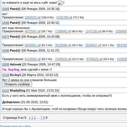
ну извините я ещё не весь сайт знаю!
[
205
]
Pand@
[08 Января 2009, 10:35:16]
вот:
Прикрепления:
1050633.gif
·
5192758.gif
(169.8 Kb)
(70.2 Kb)
[
206
]
Pand@
[08 Января 2009, 10:40:11]
вот еще несколько:
Прикрепления:
4073547.gif
·
7188845.gif
·
1147126.gif
·
3250697.
(58.7 Kb)
(66.8 Kb)
(69.8 Kb)
[
207
]
Pand@
[08 Января 2009, 10:43:08]
.
Прикрепления:
5640801.gif
·
3625098.gif
·
3529447.gif
·
8847823
(61.5 Kb)
(38.4 Kb)
(113.1 Kb)
[
208
]
Pand@
[08 Января 2009, 11:41:37]
.
Прикрепления:
5418566.gif
·
7546819.gif
·
8745626.gif
·
4158387
(69.5 Kb)
(112.2 Kb)
(45.0 Kb)
[
209
]
4elovek
[25 Января 2009, 14:47:29]
Ув. Sup4eg
, мне сделай с меня +!
[
210
]
EnJoy1
[26 Марта 2010, 19:02:12]
Вот 2 авика но они слишком большие
[
211
]
ShadyDog
[01 Мая 2010, 13:01:01]
Есть у кого нить анимированный авик с могильщиком, чтобы он атаковал?)
Добавлено
(01-05-2010, 13:01)
---------------------------------------------
И ещё хорошо бы с Архимондом, чтоб он колдовал (Когда вокруг него зеленые волны
Страница
9
из
9
«
1
2
…
7
8
9
Полная версия сайта