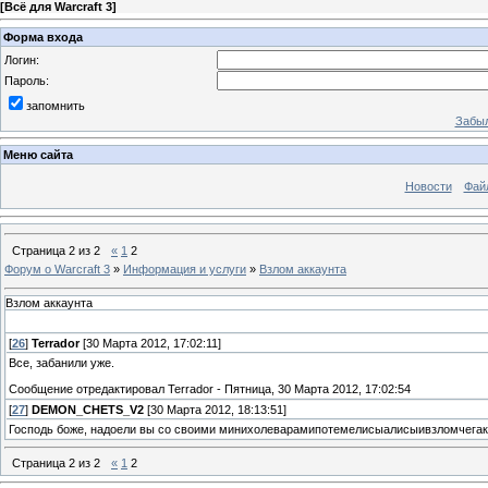
[
Всё для Warcraft 3
]
Форма входа
Логин:
Пароль:
запомнить
Забыл
Меню сайта
Новости
Фай
Страница
2
из
2
«
1
2
Форум о Warcraft 3
»
Информация и услуги
»
Взлом аккаунта
Взлом аккаунта
[
26
]
Terrador
[30 Марта 2012, 17:02:11]
Все, забанили уже.
Сообщение отредактировал
Terrador
-
Пятница, 30 Марта 2012, 17:02:54
[
27
]
DEMON_CHETS_V2
[30 Марта 2012, 18:13:51]
Господь боже, надоели вы со своими минихолеварамипотемелисыалисыивзломчегак
Страница
2
из
2
«
1
2