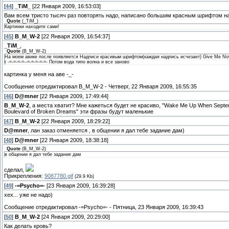
[
44
]
_TiM_
[22 Января 2009, 16:53:03]
Вам всем тристо тысяч раз повторять надо, написано большим красным шрифтом на
Quote
(
_TiM_
)
Картинки находите сами!
[
45
]
B_M_W-2
[22 Января 2009, 16:54:37]
_TiM_
,
Quote
(
B_M_W-2
)
На моем авике после появляется Надписи красивым шрифтом(каждая надпись исчезает) Give Me Novac
t -=-=-=-=--=-=-=-=-=- Потом вода типо волна и все заново
картинка у меня на аве -_-
Сообщение отредактировал
B_M_W-2
-
Четверг, 22 Января 2009, 16:55:35
[
46
]
D@mner
[22 Января 2009, 17:49:44]
B_M_W-2
, а места хватит? Мне кажеться будет не красиво, "Wake Me Up When Sept
Boulevard of Broken Dreams" эти фразы будут маленькие
[
47
]
B_M_W-2
[22 Января 2009, 18:29:22]
D@mner
, лан заказ отменяется , в общении я дал тебе задание дам)
[
48
]
D@mner
[22 Января 2009, 18:38:18]
Quote
(
B_M_W-2
)
в общении я дал тебе задание дам
сделал,
Прикрепления:
9087780.gif
(29.9 Kb)
[
49
]
-=Psycho=-
[23 Января 2009, 16:39:28]
хех... уже не надо)
Сообщение отредактировал
-=Psycho=-
-
Пятница, 23 Января 2009, 16:39:43
[
50
]
B_M_W-2
[24 Января 2009, 20:29:00]
Как делать кровь?