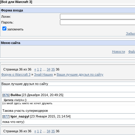
[
Всё для Warcraft 3
]
Форма входа
Логин:
Пароль:
запомнить
Забыл
Меню сайта
Новости
Фай
Страница
36
из
36
«
1
2
…
34
35
36
Форум о Warcraft 3
»
Знай Наших
»
Ваши лучшие друзья по сайту
Ваши лучшие друзья по сайту
[
876
]
Buliba
[23 Декабря 2014, 20:49:25]
Цитата
vladyka
(
)
со мной здесь никто не хочет дружить
Такова участь супермодеров
[
877
]
Igor_nazgyl
[23 Января 2015, 21:14:54]
пока что нету)
Страница
36
из
36
«
1
2
…
34
35
36