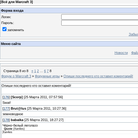
[
Всё для Warcraft 3
]
Форма входа
Логин:
Пароль:
запомнить
Забыл
Меню сайта
Новости
Фай
Страница
8
из
8
«
1
2
…
6
7
8
Форум о Warcraft 3
»
Форумные игры
»
Опиши последнего кто оставил коментарий!
Опиши последнего кто оставил коментарий!
[
176
]
[Scorp]
[25 Марта 2011, 07:57:56]
Swat!
[
177
]
Brut@lus
[25 Марта 2011, 10:27:36]
земноводное
[
178
]
babaika
[25 Марта 2011, 18:27:27]
Чёрно-белый леголазз
Quote
(
Xan4es
)
Xan4es