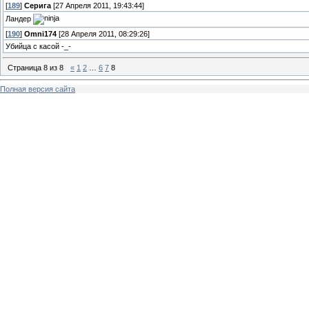
[
189
]
Серига
[27 Апреля 2011, 19:43:44]
Ландер
[
190
]
Omni174
[28 Апреля 2011, 08:29:26]
Убийца с касой -_-
Страница
8
из
8
«
1
2
…
6
7
8
Полная версия сайта