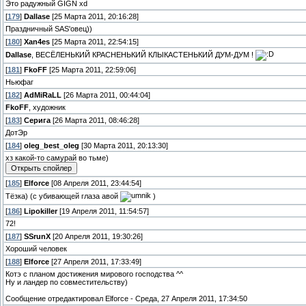
Это радужный GIGN xd
[
179
]
Dallase
[25 Марта 2011, 20:16:28]
Праздничный SAS'овец))
[
180
]
Xan4es
[25 Марта 2011, 22:54:15]
Dallase
, ВЕСЁЛЕНЬКИЙ КРАСНЕНЬКИЙ КЛЫКАСТЕНЬКИЙ ДУМ-ДУМ !
[
181
]
FkoFF
[25 Марта 2011, 22:59:06]
Ньюфаг
[
182
]
AdMiRaLL
[26 Марта 2011, 00:44:04]
FkoFF
, художник
[
183
]
Серига
[26 Марта 2011, 08:46:28]
ДотЭр
[
184
]
oleg_best_oleg
[30 Марта 2011, 20:13:30]
хз какой-то самурай во тьме)
[
185
]
Elforce
[08 Апреля 2011, 23:44:54]
Тёзка) (с убивающей глаза авой
)
[
186
]
Lipokiller
[19 Апреля 2011, 11:54:57]
72!
[
187
]
SSrunX
[20 Апреля 2011, 19:30:26]
Хороший человек
[
188
]
Elforce
[27 Апреля 2011, 17:33:49]
Котэ с планом достижения мирового господства ^^
Ну и ландер по совместительству)
Сообщение отредактировал
Elforce
-
Среда, 27 Апреля 2011, 17:34:50