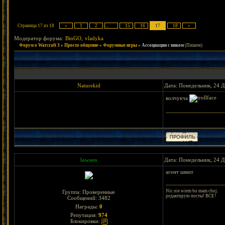
Страница
17
из
18
«
1
2
…
15
16
17
18
»
Модератор форума:
BinGO
,
vladyka
Форум о Warcraft 3
»
Просто общение
»
Форумные игры
»
Ассоциации с ником
(Пишем)
Naturekid
Дата: Понедельник, 24 Д
волчукча
< Bejeweled || Wa
lawson
Дата: Понедельник, 24 Д
агент шмит
Nic nie wiem bo mam chuj.
Группа: Проверенные
редактирую посты! ВСЕ!
Сообщений:
3482
Награды:
0
Репутация:
974
Блокировки: