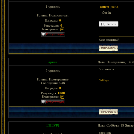
1 уровень
Цитата
(
t0ur1n
)
t0ur1n
Группа: Пользователи
Награды:
0
Репутация:
0
Блокировки:
Какая прошивка?
аркей
Дата: Понедельник, 14 Я
бог волков
9 уровень
Группа: Проверенные
Galileya
Сообщений:
948
Награды:
0
Репутация:
1080
Блокировки:
LT[EVP]
Дата: Суббота, 19 Январ
дворник