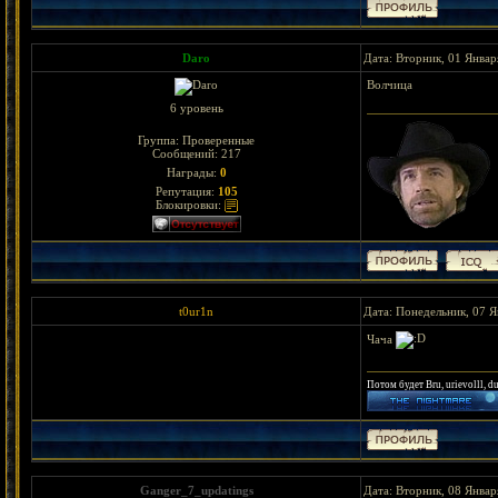
Daro
Дата: Вторник, 01 Январ
Волчица
6 уровень
Группа: Проверенные
Сообщений:
217
Награды:
0
Репутация:
105
Блокировки:
t0ur1n
Дата: Понедельник, 07 Я
Чача
Потом будет Bru, urievolll, d
Ganger_7_updatings
Дата: Вторник, 08 Январ