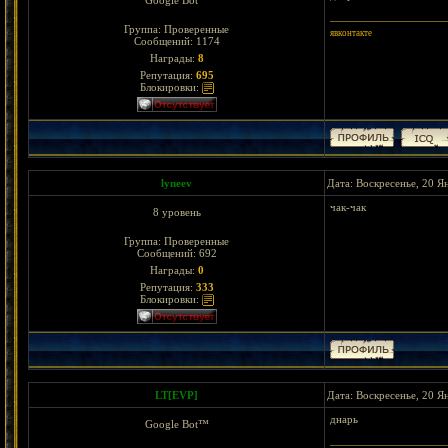
Google Bot™
Группа: Проверенные
явконтакте
Сообщений:
1174
Награды:
8
Репутация:
695
Блокировки:
lyneev
Дата: Воскресенье, 20 Я
чак-чак
8 уровень
Группа: Проверенные
Сообщений:
692
Награды:
0
Репутация:
333
Блокировки:
LT[EVP]
Дата: Воскресенье, 20 Я
днарь
Google Bot™