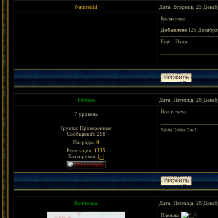
Naturekid
Дата: Вторник, 25 Декаб
Косметика
Добавлено
(25 Декабря 
-----------------------------
Ещё - Нуар
< Bejeweled || Wa
Pebbles
Дата: Пятница, 28 Декаб
Вол и чача
7 уровень
Группа: Проверенные
Yabba Dabba Doo!
Сообщений:
258
Награды:
0
Репутация:
1335
Блокировки:
Волчачка
Дата: Пятница, 28 Декаб
Плюшка