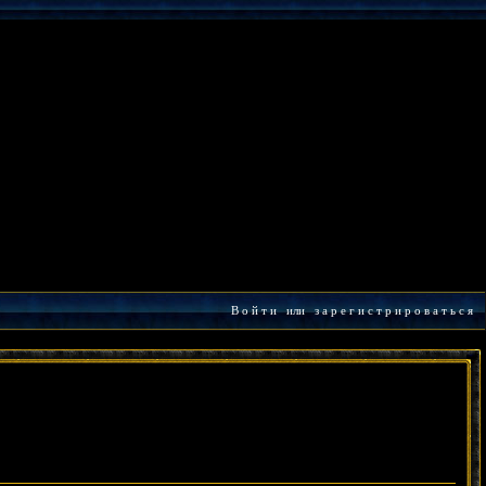
В о й т и
или
з а р е г и с т р и р о в а т ь с я