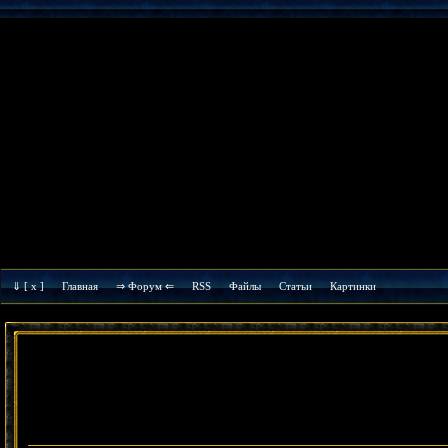
⇓
[ x ]
Главная
⇒ Форум ⇐
RSS
Файлы
Cтатьи
Картинки