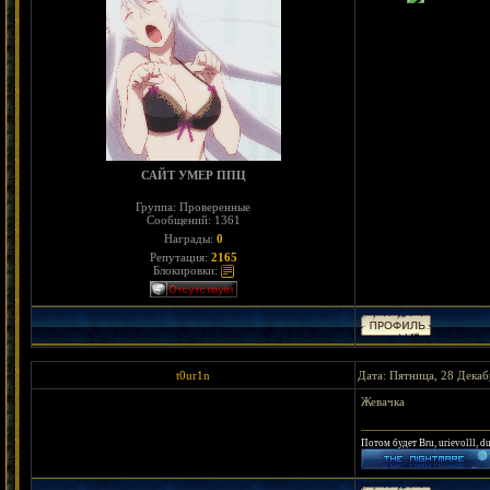
САЙТ УМЕР ППЦ
Группа: Проверенные
Сообщений:
1361
Награды:
0
Репутация:
2165
Блокировки:
t0ur1n
Дата: Пятница, 28 Декаб
Жевачка
Потом будет Bru, urievolll, d