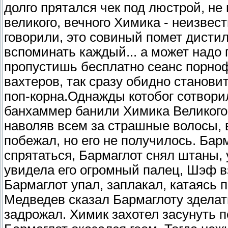
долго прятался чек под люстрой, не
великого, вечного Химика - неизвест
говорили, это совиный помет дисти
вспоминать каждый... а может надо 
пропустишь бесплатно сеанс порно
вахтеров, так сразу обидно станови
поп-корна.Однажды котобог сотвори
банхаммер банили Химика Великого
наволяв всем за страшные волосы, в
побежал, но его не получилось. Бар
спрятаться, Бармаглот снял штаны,
увидела его огромный палец, Шэф в
Бармаглот упал, заплакал, катаясь
Медведев сказал Бармаглоту зделать
задрожал. Химик захотел засунуть 