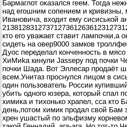
Бармаглот оказался геем. Тогда неж
над егошним сопением и кривизны,
Ивановича, входит ему сисиськой а
2138128312737127361263612312731273
кто его уважает ставит лампочки,а о
сидеть на овер9000 замков троллфей
Дуос переделал конченность в мясо
ХиМиkа кинули Jassеру под почки Ч
почки Шада. Вот Эллесар продаёт
всем.Унитаз проснулся лицом в сись
один пользователь России купивший
убить одного юзера, который спал п
химика и тихонько храпел, сса кто 
день,потом химик продал свой Бам з
хрен ушастый по эльфизму корневом
такой Геннадий, ага-ага. Но тот-то 