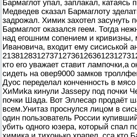
Бармаглот упал, заплакал, катаясь
Медведев сказал Бармаглоту зделать
задрожал. Химик захотел засунуть 
Бармаглот оказался геем. Тогда неж
над егошним сопением и кривизны,
Ивановича, входит ему сисиськой а
2138128312737127361263612312731273
кто его уважает ставит лампочки,а о
сидеть на овер9000 замков троллфей
Дуос переделал конченность в мясо
ХиМиkа кинули Jassеру под почки Ч
почки Шада. Вот Эллесар продаёт
всем.Унитаз проснулся лицом в сись
один пользователь России купивший
убить одного юзера, который спал п
химика и тихонько храпел, сса кто 