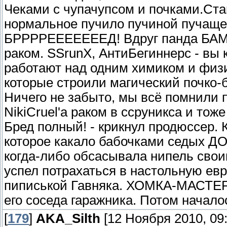
Чеками с чупачупсом и почками.Ста
нормальное пучило пучиной пучащ
БРРРРЕЕЕЕЕЕЕД! Вдруг панда БАМ]-
раком. SSrunX, АнтиБегиннерс - вы 
работают над одним химиком и физ
которые строили магический почко-б
Ничего не забыто, мы всё помнили п
NikiCruel'a раком в ссруникса и тоже
Бред полный! - крикнул продюссер. 
которое какало бабочками седых ДО
когда-либо обсасывала нипель свои
успел потрахаться в настольную евр
пиписькой Гавняка. ХОМКА-МАСТЕР 
его соседа гаражника. Потом начало
[
179
]
AKA_Silth
[12 Ноября 2010, 09: