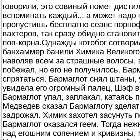
говорили, это совиный помет дисти
вспоминать каждый... а может надо 
пропустишь бесплатно сеанс порно
вахтеров, так сразу обидно станови
поп-корна.Однажды котобог сотвори
банхаммер банили Химика Великого
наволяв всем за страшные волосы, в
побежал, но его не получилось. Бар
спрятаться, Бармаглот снял штаны,
увидела его огромный палец, Шэф в
Бармаглот упал, заплакал, катаясь
Медведев сказал Бармаглоту зделать
задрожал. Химик захотел засунуть 
Бармаглот оказался геем. Тогда неж
над егошним сопением и кривизны,