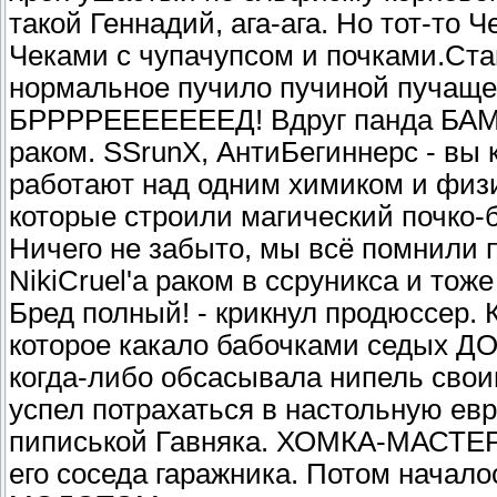
такой Геннадий, ага-ага. Но тот-то 
Чеками с чупачупсом и почками.Ста
нормальное пучило пучиной пучащ
БРРРРЕЕЕЕЕЕЕД! Вдруг панда БАМ]-
раком. SSrunX, АнтиБегиннерс - вы 
работают над одним химиком и физ
которые строили магический почко-б
Ничего не забыто, мы всё помнили п
NikiCruel'a раком в ссруникса и тоже
Бред полный! - крикнул продюссер. 
которое какало бабочками седых ДО
когда-либо обсасывала нипель свои
успел потрахаться в настольную евр
пиписькой Гавняка. ХОМКА-МАСТЕР 
его соседа гаражника. Потом начало