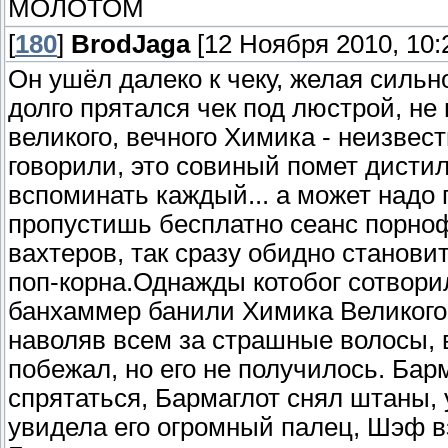
МОЛОТОМ
[
180
]
BrodJaga
[12 Ноября 2010, 10:
Он ушёл далеко к чеку, желая сильн
долго прятался чек под люстрой, не
великого, вечного Химика - неизвест
говорили, это совиный помет дисти
вспоминать каждый... а может надо 
пропустишь бесплатно сеанс порно
вахтеров, так сразу обидно станови
поп-корна.Однажды котобог сотвори
банхаммер банили Химика Великого
наволяв всем за страшные волосы, в
побежал, но его не получилось. Бар
спрятаться, Бармаглот снял штаны,
увидела его огромный палец, Шэф в