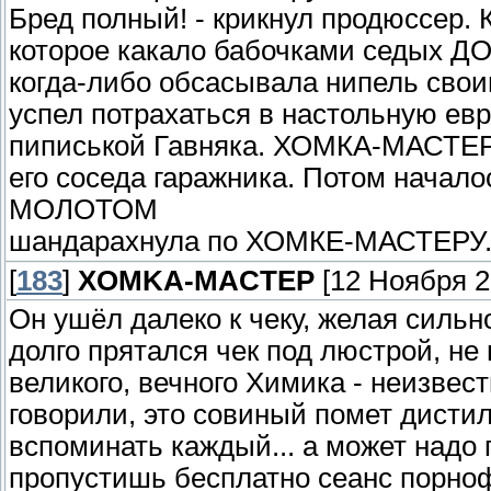
Бред полный! - крикнул продюссер. 
которое какало бабочками седых ДО
когда-либо обсасывала нипель свои
успел потрахаться в настольную евр
пиписькой Гавняка. ХОМКА-МАСТЕР 
его соседа гаражника. Потом начало
МОЛОТОМ
шандарахнула по ХОМКЕ-МАСТЕРУ.
[
183
]
XOMKA-MACTEP
[12 Ноября 20
Он ушёл далеко к чеку, желая сильн
долго прятался чек под люстрой, не
великого, вечного Химика - неизвест
говорили, это совиный помет дисти
вспоминать каждый... а может надо 
пропустишь бесплатно сеанс порно