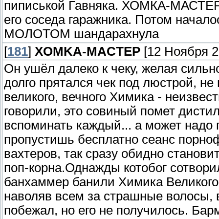
пиписькой Гавняка. ХОМКА-МАСТЕР 
его соседа гаражника. Потом начало
МОЛОТОМ шандарахнула
[
181
]
XOMKA-MACTEP
[12 Ноября 20
Он ушёл далеко к чеку, желая сильн
долго прятался чек под люстрой, не
великого, вечного Химика - неизвест
говорили, это совиный помет дисти
вспоминать каждый... а может надо 
пропустишь бесплатно сеанс порно
вахтеров, так сразу обидно станови
поп-корна.Однажды котобог сотвори
банхаммер банили Химика Великого
наволяв всем за страшные волосы, в
побежал, но его не получилось. Бар