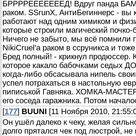
БРРРРЕЕЕЕЕЕЕД! Вдруг панда БАМ]-
раком. SSrunX, АнтиБегиннерс - вы 
работают над одним химиком и физ
которые строили магический почко-б
Ничего не забыто, мы всё помнили п
NikiCruel'a раком в ссруникса и тоже
Бред полный! - крикнул продюссер. 
которое какало бабочками седых ДО
когда-либо обсасывала нипель свои
успел потрахаться в настольную евр
пиписькой Гавняка. ХОМКА-МАСТЕР 
его соседа гаражника. Потом начал
[
177
]
BUUNI
[11 Ноября 2010, 21:55:
Он ушёл далеко к чеку, желая сильн
долго прятался чек под люстрой, не