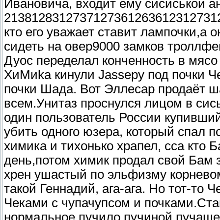
Ивановича, входит ему сисиськой а
2138128312737127361263612312731273
кто его уважает ставит лампочки,а о
сидеть на овер9000 замков троллфей
Дуос переделал конченность в мясо
ХиМиkа кинули Jassеру под почки Ч
почки Шада. Вот Эллесар продаёт
всем.Унитаз проснулся лицом в сись
один пользователь России купивший
убить одного юзера, который спал п
химика и тихонько храпел, сса кто 
день,потом химик продал свой Бам з
хрен ушастый по эльфизму корневом
такой Геннадий, ага-ага. Но тот-то 
Чеками с чупачупсом и почками.Ста
нормальное пучило пучиной пучащ