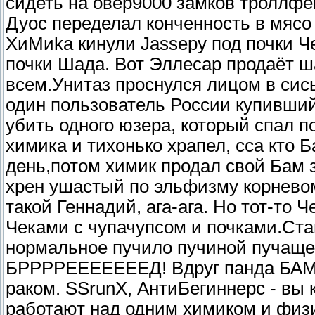
сидеть на овер9000 замков троллфей
Дуос переделал конченность в мясо
ХиМиkа кинули Jassеру под почки Ч
почки Шада. Вот Эллесар продаёт
всем.Унитаз проснулся лицом в сись
один пользователь России купивший
убить одного юзера, который спал п
химика и тихонько храпел, сса кто 
день,потом химик продал свой Бам з
хрен ушастый по эльфизму корневом
такой Геннадий, ага-ага. Но тот-то 
Чеками с чупачупсом и почками.Ста
нормальное пучило пучиной пучащ
БРРРРЕЕЕЕЕЕЕД! Вдруг панда БАМ]-
раком. SSrunX, АнтиБегиннерс - вы 
работают над одним химиком и физ