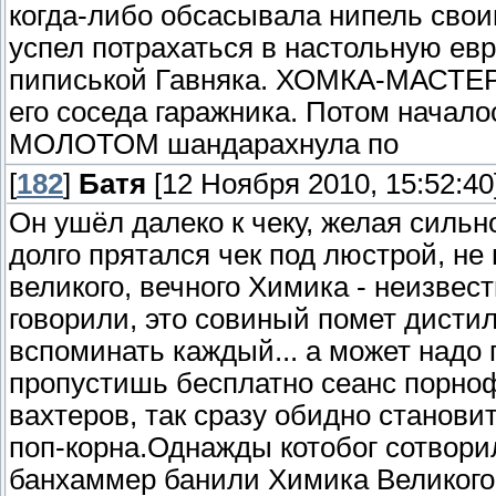
когда-либо обсасывала нипель свои
успел потрахаться в настольную евр
пиписькой Гавняка. ХОМКА-МАСТЕР 
его соседа гаражника. Потом начало
МОЛОТОМ шандарахнула по
[
182
]
Батя
[12 Ноября 2010, 15:52:40
Он ушёл далеко к чеку, желая сильн
долго прятался чек под люстрой, не
великого, вечного Химика - неизвест
говорили, это совиный помет дисти
вспоминать каждый... а может надо 
пропустишь бесплатно сеанс порно
вахтеров, так сразу обидно станови
поп-корна.Однажды котобог сотвори
банхаммер банили Химика Великого