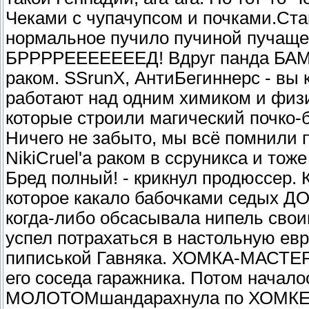
Чеками с чупачупсом и почками.Ста
нормальное пучило пучиной пучащ
БРРРРЕЕЕЕЕЕЕД! Вдруг панда БАМ]-
раком. SSrunX, АнтиБегиннерс - вы 
работают над одним химиком и физ
которые строили магический почко-б
Ничего не забыто, мы всё помнили п
NikiCruel'a раком в ссруникса и тоже
Бред полный! - крикнул продюссер. 
которое какало бабочками седых ДО
когда-либо обсасывала нипель свои
успел потрахаться в настольную евр
пиписькой Гавняка. ХОМКА-МАСТЕР 
его соседа гаражника. Потом начало
МОЛОТОМшандарахнула по ХОМКЕ-МА