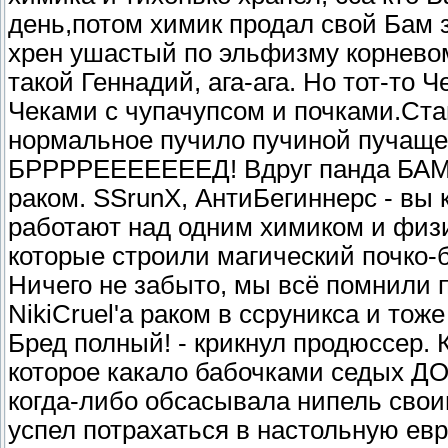
день,потом химик продал свой Бам з
хрен ушастый по эльфизму корневом
такой Геннадий, ага-ага. Но тот-то 
Чеками с чупачупсом и почками.Ста
нормальное пучило пучиной пучащ
БРРРРЕЕЕЕЕЕЕД! Вдруг панда БАМ]-
раком. SSrunX, АнтиБегиннерс - вы 
работают над одним химиком и физ
которые строили магический почко-б
Ничего не забыто, мы всё помнили п
NikiCruel'a раком в ссруникса и тоже
Бред полный! - крикнул продюссер. 
которое какало бабочками седых ДО
когда-либо обсасывала нипель свои
успел потрахаться в настольную евр