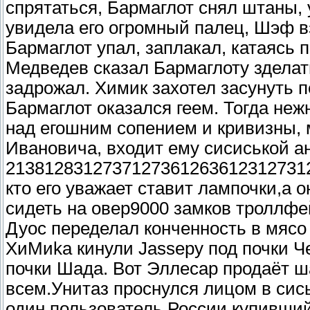
спрятаться, Бармаглот снял штаны,
увидела его огромный палец, Шэф в
Бармаглот упал, заплакал, катаясь
Медведев сказал Бармаглоту зделать
задрожал. Химик захотел засунуть 
Бармаглот оказался геем. Тогда неж
над егошним сопением и кривизны,
Ивановича, входит ему сисиськой а
2138128312737127361263612312731273
кто его уважает ставит лампочки,а о
сидеть на овер9000 замков троллфей
Дуос переделал конченность в мясо
ХиМиkа кинули Jassеру под почки Ч
почки Шада. Вот Эллесар продаёт
всем.Унитаз проснулся лицом в сись
один пользователь России купивший