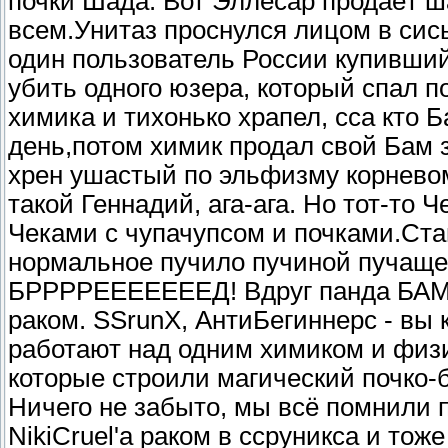
почки Шада. Вот Эллесар продаёт
всем.Унитаз проснулся лицом в сись
один пользователь России купивший
убить одного юзера, который спал п
химика и тихонько храпел, сса кто 
день,потом химик продал свой Бам з
хрен ушастый по эльфизму корневом
такой Геннадий, ага-ага. Но тот-то 
Чеками с чупачупсом и почками.Ста
нормальное пучило пучиной пучащ
БРРРРЕЕЕЕЕЕЕД! Вдруг панда БАМ]-
раком. SSrunX, АнтиБегиннерс - вы 
работают над одним химиком и физ
которые строили магический почко-б
Ничего не забыто, мы всё помнили п
NikiCruel'a раком в ссруникса и тоже