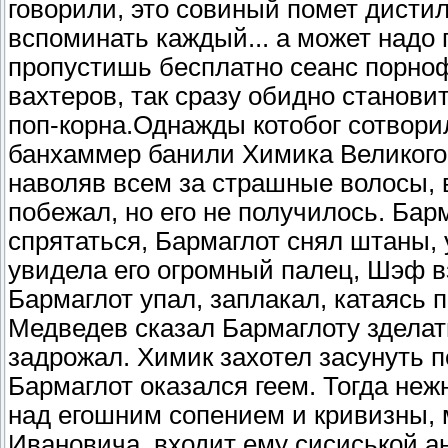
говорили, это совиный помет дисти
вспоминать каждый... а может надо 
пропустишь бесплатно сеанс порно
вахтеров, так сразу обидно станови
поп-корна.Однажды котобог сотвори
банхаммер банили Химика Великого
наволяв всем за страшные волосы, в
побежал, но его не получилось. Бар
спрятаться, Бармаглот снял штаны,
увидела его огромный палец, Шэф в
Бармаглот упал, заплакал, катаясь
Медведев сказал Бармаглоту зделать
задрожал. Химик захотел засунуть 
Бармаглот оказался геем. Тогда неж
над егошним сопением и кривизны,
Ивановича, входит ему сисиськой а