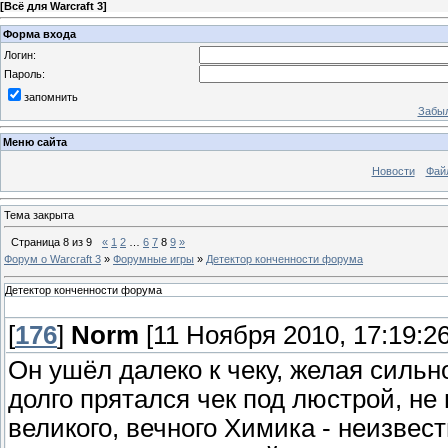
[
Всё для Warcraft 3
]
Форма входа
Логин:
Пароль:
запомнить
Забыл
Меню сайта
Новости
Фай
Тема закрыта
Страница
8
из
9
«
1
2
…
6
7
8
9
»
Форум о Warcraft 3
»
Форумные игры
»
Детектор конченности форума
Детектор конченности форума
[
176
]
Norm
[11 Ноября 2010, 17:19:26
Он ушёл далеко к чеку, желая сильн
долго прятался чек под люстрой, не
великого, вечного Химика - неизвест