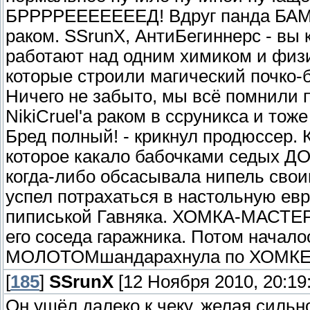
БРРРРЕЕЕЕЕЕЕД! Вдруг панда БАМ]-
раком. SSrunX, АнтиБегиннерс - вы 
работают над одним химиком и физ
которые строили магический почко-б
Ничего не забыто, мы всё помнили п
NikiCruel'a раком в ссруникса и тоже
Бред полный! - крикнул продюссер. 
которое какало бабочками седых ДО
когда-либо обсасывала нипель свои
успел потрахаться в настольную евр
пиписькой Гавняка. ХОМКА-МАСТЕР 
его соседа гаражника. Потом начало
МОЛОТОМшандарахнула по ХОМКЕ-М
[
185
]
SSrunX
[12 Ноября 2010, 20:19:
Он ушёл далеко к чеку, желая сильн