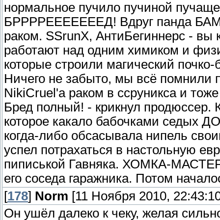
нормальное пучило пучиной пучащ
БРРРРЕЕЕЕЕЕЕД! Вдруг панда БАМ]-
раком. SSrunX, АнтиБегиннерс - вы 
работают над одним химиком и физ
которые строили магический почко-б
Ничего не забыто, мы всё помнили п
NikiCruel'a раком в ссруникса и тоже
Бред полный! - крикнул продюссер. 
которое какало бабочками седых ДО
когда-либо обсасывала нипель свои
успел потрахаться в настольную евр
пиписькой Гавняка. ХОМКА-МАСТЕР 
его соседа гаражника. Потом начало
[
178
]
Norm
[11 Ноября 2010, 22:43:10
Он ушёл далеко к чеку, желая сильн