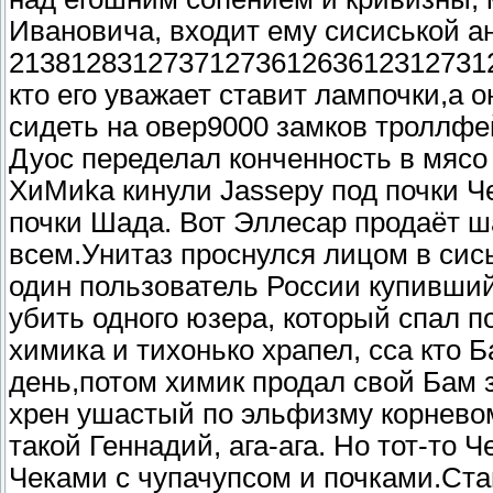
Ивановича, входит ему сисиськой а
2138128312737127361263612312731273
кто его уважает ставит лампочки,а о
сидеть на овер9000 замков троллфей
Дуос переделал конченность в мясо
ХиМиkа кинули Jassеру под почки Ч
почки Шада. Вот Эллесар продаёт
всем.Унитаз проснулся лицом в сись
один пользователь России купивший
убить одного юзера, который спал п
химика и тихонько храпел, сса кто 
день,потом химик продал свой Бам з
хрен ушастый по эльфизму корневом
такой Геннадий, ага-ага. Но тот-то 
Чеками с чупачупсом и почками.Ста