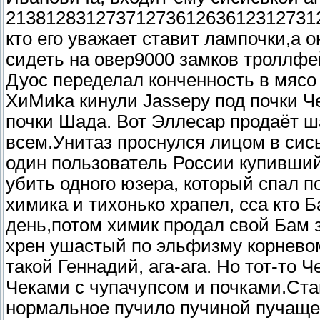
2138128312737127361263612312731273
кто его уважает ставит лампочки,а о
сидеть на овер9000 замков троллфей
Дуос переделал конченность в мясо
ХиМиkа кинули Jassеру под почки Ч
почки Шада. Вот Эллесар продаёт
всем.Унитаз проснулся лицом в сись
один пользователь России купивший
убить одного юзера, который спал п
химика и тихонько храпел, сса кто 
день,потом химик продал свой Бам з
хрен ушастый по эльфизму корневом
такой Геннадий, ага-ага. Но тот-то 
Чеками с чупачупсом и почками.Ста
нормальное пучило пучиной пучащ