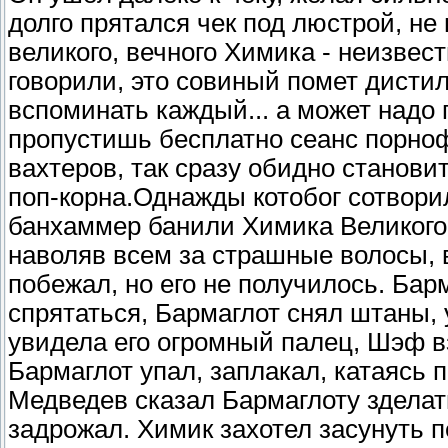
долго прятался чек под люстрой, не
великого, вечного Химика - неизвест
говорили, это совиный помет дисти
вспоминать каждый... а может надо 
пропустишь бесплатно сеанс порно
вахтеров, так сразу обидно станови
поп-корна.Однажды котобог сотвори
банхаммер банили Химика Великого
наволяв всем за страшные волосы, в
побежал, но его не получилось. Бар
спрятаться, Бармаглот снял штаны,
увидела его огромный палец, Шэф в
Бармаглот упал, заплакал, катаясь
Медведев сказал Бармаглоту зделать
задрожал. Химик захотел засунуть 