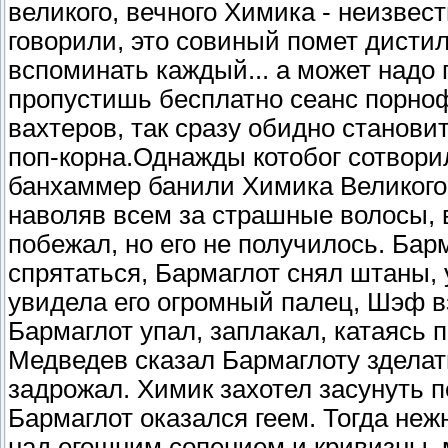
великого, вечного Химика - неизвест
говорили, это совиный помет дисти
вспоминать каждый... а может надо 
пропустишь бесплатно сеанс порно
вахтеров, так сразу обидно станови
поп-корна.Однажды котобог сотвори
банхаммер банили Химика Великого
наволяв всем за страшные волосы, в
побежал, но его не получилось. Бар
спрятаться, Бармаглот снял штаны,
увидела его огромный палец, Шэф в
Бармаглот упал, заплакал, катаясь
Медведев сказал Бармаглоту зделать
задрожал. Химик захотел засунуть 
Бармаглот оказался геем. Тогда неж
над егошним сопением и кривизны,