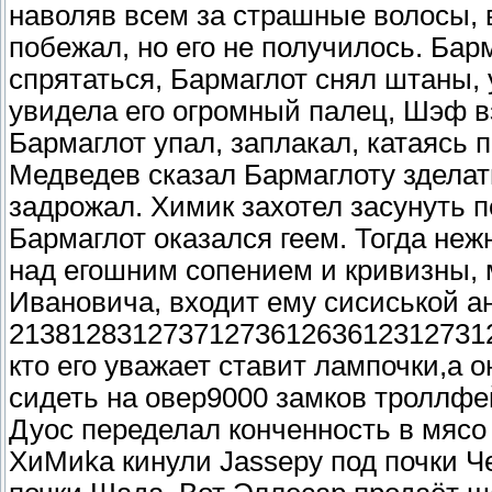
наволяв всем за страшные волосы, в
побежал, но его не получилось. Бар
спрятаться, Бармаглот снял штаны,
увидела его огромный палец, Шэф в
Бармаглот упал, заплакал, катаясь
Медведев сказал Бармаглоту зделать
задрожал. Химик захотел засунуть 
Бармаглот оказался геем. Тогда неж
над егошним сопением и кривизны,
Ивановича, входит ему сисиськой а
2138128312737127361263612312731273
кто его уважает ставит лампочки,а о
сидеть на овер9000 замков троллфей
Дуос переделал конченность в мясо
ХиМиkа кинули Jassеру под почки Ч