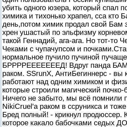
убить одного юзера, который спал п
химика и тихонько храпел, сса кто 
день,потом химик продал свой Бам з
хрен ушастый по эльфизму корневом
такой Геннадий, ага-ага. Но тот-то 
Чеками с чупачупсом и почками.Ста
нормальное пучило пучиной пучащ
БРРРРЕЕЕЕЕЕЕД! Вдруг панда БАМ]-
раком. SSrunX, АнтиБегиннерс - вы 
работают над одним химиком и физ
которые строили магический почко-б
Ничего не забыто, мы всё помнили п
NikiCruel'a раком в ссруникса и тоже
Бред полный! - крикнул продюссер. 
которое какало бабочками седых ДО