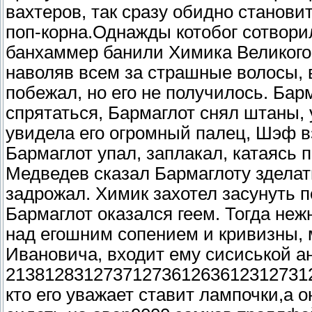
вахтеров, так сразу обидно станови
поп-корна.Однажды котобог сотвори
банхаммер банили Химика Великого
наволяв всем за страшные волосы, в
побежал, но его не получилось. Бар
спрятаться, Бармаглот снял штаны,
увидела его огромный палец, Шэф в
Бармаглот упал, заплакал, катаясь
Медведев сказал Бармаглоту зделать
задрожал. Химик захотел засунуть 
Бармаглот оказался геем. Тогда неж
над егошним сопением и кривизны,
Ивановича, входит ему сисиськой а
2138128312737127361263612312731273
кто его уважает ставит лампочки,а о