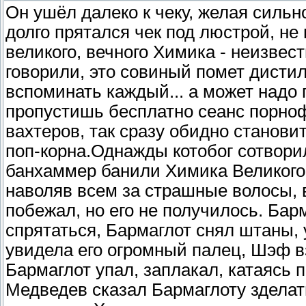
Он ушёл далеко к чеку, желая сильн
долго прятался чек под люстрой, не
великого, вечного Химика - неизвест
говорили, это совиный помет дисти
вспоминать каждый... а может надо 
пропустишь бесплатно сеанс порно
вахтеров, так сразу обидно станови
поп-корна.Однажды котобог сотвори
банхаммер банили Химика Великого
наволяв всем за страшные волосы, в
побежал, но его не получилось. Бар
спрятаться, Бармаглот снял штаны,
увидела его огромный палец, Шэф в
Бармаглот упал, заплакал, катаясь
Медведев сказал Бармаглоту зделать