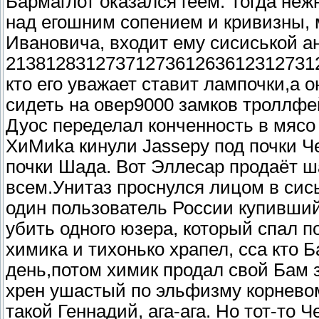
Бармаглот оказался геем. Тогда неж
над егошним сопением и кривизны,
Ивановича, входит ему сисиськой а
2138128312737127361263612312731273
кто его уважает ставит лампочки,а о
сидеть на овер9000 замков троллфей
Дуос переделал конченность в мясо
ХиМиkа кинули Jassеру под почки Ч
почки Шада. Вот Эллесар продаёт
всем.Унитаз проснулся лицом в сись
один пользователь России купивший
убить одного юзера, который спал п
химика и тихонько храпел, сса кто 
день,потом химик продал свой Бам з
хрен ушастый по эльфизму корневом
такой Геннадий, ага-ага. Но тот-то 