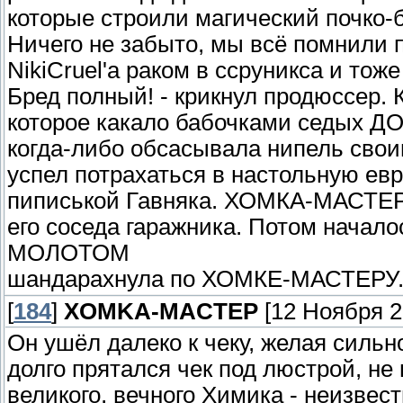
которые строили магический почко-б
Ничего не забыто, мы всё помнили п
NikiCruel'a раком в ссруникса и тоже
Бред полный! - крикнул продюссер. 
которое какало бабочками седых ДО
когда-либо обсасывала нипель свои
успел потрахаться в настольную евр
пиписькой Гавняка. ХОМКА-МАСТЕР 
его соседа гаражника. Потом начало
МОЛОТОМ
шандарахнула по ХОМКЕ-МАСТЕРУ.
[
184
]
XOMKA-MACTEP
[12 Ноября 20
Он ушёл далеко к чеку, желая сильн
долго прятался чек под люстрой, не
великого, вечного Химика - неизвест