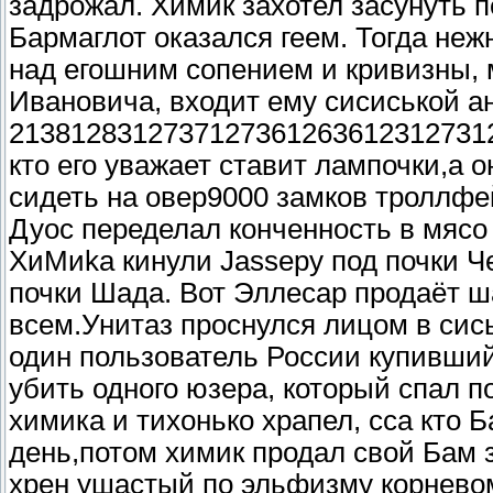
задрожал. Химик захотел засунуть 
Бармаглот оказался геем. Тогда неж
над егошним сопением и кривизны,
Ивановича, входит ему сисиськой а
2138128312737127361263612312731273
кто его уважает ставит лампочки,а о
сидеть на овер9000 замков троллфей
Дуос переделал конченность в мясо
ХиМиkа кинули Jassеру под почки Ч
почки Шада. Вот Эллесар продаёт
всем.Унитаз проснулся лицом в сись
один пользователь России купивший
убить одного юзера, который спал п
химика и тихонько храпел, сса кто 
день,потом химик продал свой Бам з
хрен ушастый по эльфизму корневом