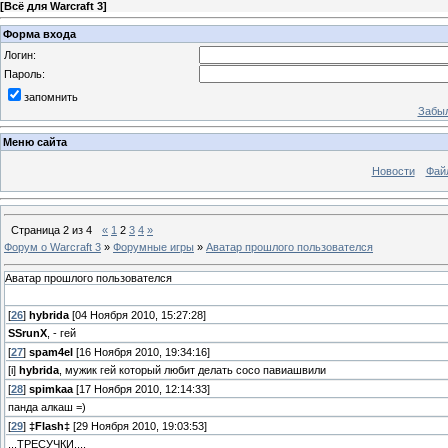
[
Всё для Warcraft 3
]
Форма входа
Логин:
Пароль:
запомнить
Забыл
Меню сайта
Новости
Фай
Страница
2
из
4
«
1
2
3
4
»
Форум о Warcraft 3
»
Форумные игры
»
Аватар прошлого пользователся
Аватар прошлого пользователся
[
26
]
hybrida
[04 Ноября 2010, 15:27:28]
SSrunX
, - гей
[
27
]
spam4el
[16 Ноября 2010, 19:34:16]
[i]
hybrida
, мужик гей который любит делать сосо павиашвили
[
28
]
spimkaa
[17 Ноября 2010, 12:14:33]
панда алкаш =)
[
29
]
‡Flash‡
[29 Ноября 2010, 19:03:53]
...ТРЕСУЧКИ....