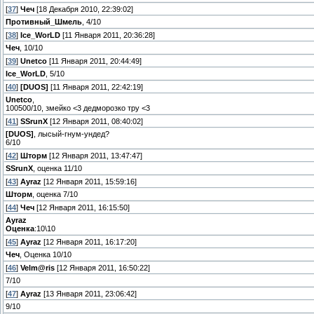
[
37
]
Чеч
[18 Декабря 2010, 22:39:02]
Противный_Шмель
, 4/10
[
38
]
Ice_WorLD
[11 Января 2011, 20:36:28]
Чеч
, 10/10
[
39
]
Unetco
[11 Января 2011, 20:44:49]
Ice_WorLD
, 5/10
[
40
]
[DUОS]
[11 Января 2011, 22:42:19]
Unetco
,
100500/10, змейко <3 дедморозко тру <3
[
41
]
SSrunX
[12 Января 2011, 08:40:02]
[DUОS]
, лысый-гнум-ундед?
6/10
[
42
]
Шторм
[12 Января 2011, 13:47:47]
SSrunX
, оценка 11/10
[
43
]
Ayraz
[12 Января 2011, 15:59:16]
Шторм
, оценка 7/10
[
44
]
Чеч
[12 Января 2011, 16:15:50]
Ayraz
Оценка
:10\10
[
45
]
Ayraz
[12 Января 2011, 16:17:20]
Чеч
, Оценка 10/10
[
46
]
Velm@ris
[12 Января 2011, 16:50:22]
7/10
[
47
]
Ayraz
[13 Января 2011, 23:06:42]
9/10