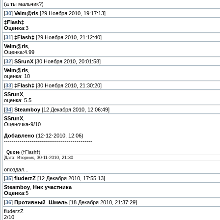
(а ты мальчик?)
[
30
]
Velm@ris
[29 Ноября 2010, 19:17:13]
‡Flash‡
Оценка
:3
[
31
]
‡Flash‡
[29 Ноября 2010, 21:12:40]
Velm@ris
,
Оценка:4.99
[
32
]
SSrunX
[30 Ноября 2010, 20:01:58]
Velm@ris
,
оценка: 10
[
33
]
‡Flash‡
[30 Ноября 2010, 21:30:20]
SSrunX
,
оценка: 5.5
[
34
]
Steamboy
[12 Декабря 2010, 12:06:49]
SSrunX
,
Оценочка-9/10
Добавлено
(12-12-2010, 12:06)
---------------------------------------------
Quote
(
‡Flash‡
)
Дата: Вторник, 30-11-2010, 21:30
опоздал...
[
35
]
fluderzZ
[12 Декабря 2010, 17:55:13]
Steamboy
,
Ник участника
Оценка
:5
[
36
]
Противный_Шмель
[18 Декабря 2010, 21:37:29]
fluderzZ
2/10