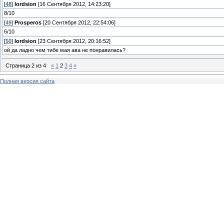
[
48
]
lordsion
[16 Сентября 2012, 14:23:20]
8/10
[
49
]
Prosperos
[20 Сентября 2012, 22:54:06]
6/10
[
50
]
lordsion
[23 Сентября 2012, 20:16:52]
ой да ладно чем тибе мая ава не понравилась?
Страница
2
из
4
«
1
2
3
4
»
Полная версия сайта