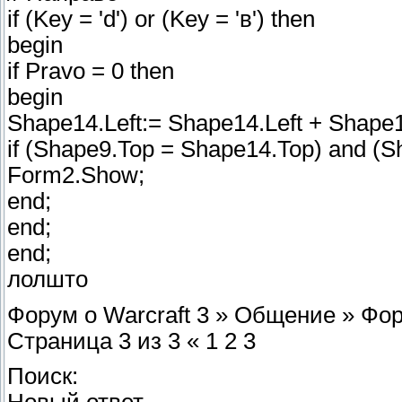
if (Key = 'd') or (Key = 'в') then
begin
if Pravo = 0 then
begin
Shape14.Left:= Shape14.Left + Shape1
if (Shape9.Top = Shape14.Top) and (Sh
Form2.Show;
end;
end;
end;
лолшто
Форум о Warcraft 3 » Общение » Фору
Страница 3 из 3 « 1 2 3
Поиск: