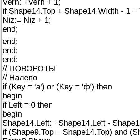
Verh:= Verh + 1;
if Shape14.Top + Shape14.Width - 1 =
Niz:= Niz + 1;
end;
end;
end;
end;
// ПОВОРОТЫ
// Налево
if (Key = 'a') or (Key = 'ф') then
begin
if Left = 0 then
begin
Shape14.Left:= Shape14.Left - Shape1
if (Shape9.Top = Shape14.Top) and (Sh