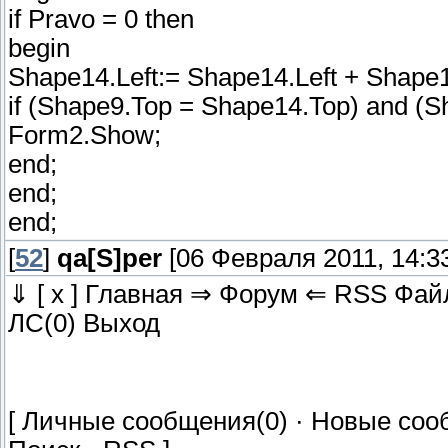
if Pravo = 0 then
begin
Shape14.Left:= Shape14.Left + Shape1
if (Shape9.Top = Shape14.Top) and (Sh
Form2.Show;
end;
end;
end;
[
52
]
qa[S]per
[06 Февраля 2011, 14:33
⇓ [ x ] Главная ⇒ Форум ⇐ RSS Фа
ЛС(0) Выход
[ Личные сообщения(0) · Новые соо