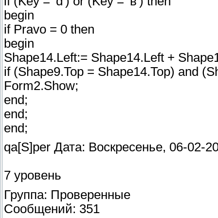
if (Key = 'd') or (Key = 'в') then
begin
if Pravo = 0 then
begin
Shape14.Left:= Shape14.Left + Shape1
if (Shape9.Top = Shape14.Top) and (Sh
Form2.Show;
end;
end;
end;
qa[S]per Дата: Воскресенье, 06-02-2
7 уровень
Группа: Проверенные
Сообщений: 351