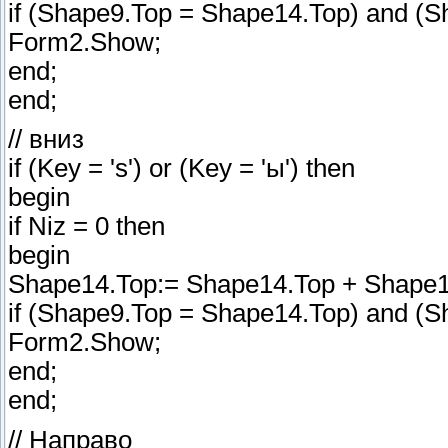
if (Shape9.Top = Shape14.Top) and (Sh
Form2.Show;
end;
end;
// вниз
if (Key = 's') or (Key = 'ы') then
begin
if Niz = 0 then
begin
Shape14.Top:= Shape14.Top + Shape14
if (Shape9.Top = Shape14.Top) and (Sh
Form2.Show;
end;
end;
// Направо