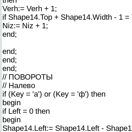
then
Verh:= Verh + 1;
if Shape14.Top + Shape14.Width - 1 =
Niz:= Niz + 1;
end;
end;
end;
end;
// ПОВОРОТЫ
// Налево
if (Key = 'a') or (Key = 'ф') then
begin
if Left = 0 then
begin
Shape14.Left:= Shape14.Left - Shape1