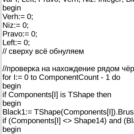
begin
Verh:= 0;
Niz:= 0;
Pravo:= 0;
Left:= 0;
// сверху всё обнуляем
//проверка на нахождение рядом чё
for I:= 0 to ComponentCount - 1 do
begin
if Components[I] is TShape then
begin
Black1:= TShape(Components[I]).Brush
if (Components[I] <> Shape14) and (Bl
begin