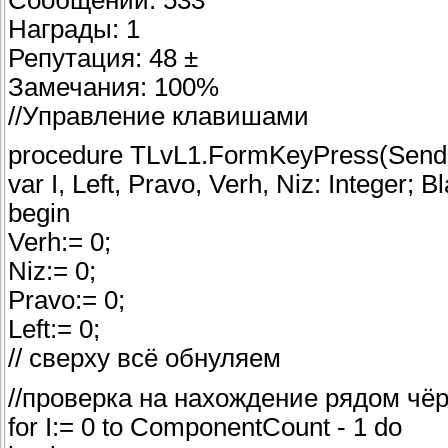
Награды: 1
Репутация: 48 ±
Замечания: 100%
//Управление клавишами
procedure TLvL1.FormKeyPress(Sender
var I, Left, Pravo, Verh, Niz: Integer; 
begin
Verh:= 0;
Niz:= 0;
Pravo:= 0;
Left:= 0;
// сверху всё обнуляем
//проверка на нахождение рядом чё
for I:= 0 to ComponentCount - 1 do