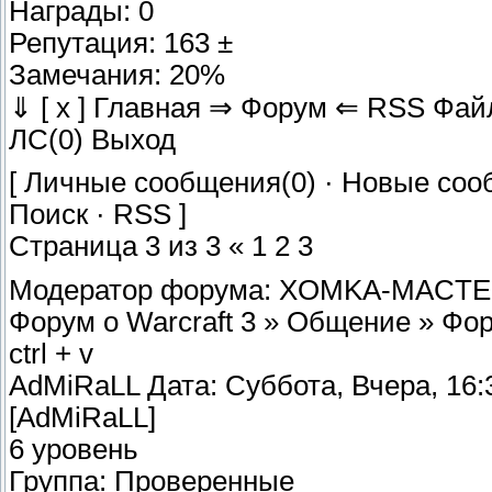
Награды: 0
Репутация: 163 ±
Замечания: 20%
⇓ [ x ] Главная ⇒ Форум ⇐ RSS Фа
ЛС(0) Выход
[ Личные сообщения(0) · Новые соо
Поиск · RSS ]
Страница 3 из 3 « 1 2 3
Модератор форума: XOMKA-MACT
Форум о Warcraft 3 » Общение » Фору
ctrl + v
AdMiRaLL Дата: Суббота, Вчера, 16:
[AdMiRaLL]
6 уровень
Группа: Проверенные