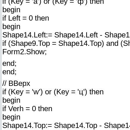
if (Key = 'a') or (Key = 'ф') then
begin
if Left = 0 then
begin
Shape14.Left:= Shape14.Left - Shape1
if (Shape9.Top = Shape14.Top) and (Sh
Form2.Show;
end;
end;
// ВВерх
if (Key = 'w') or (Key = 'ц') then
begin
if Verh = 0 then
begin
Shape14.Top:= Shape14.Top - Shape14