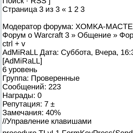
Поиск · RSS ]
Страница 3 из 3 « 1 2 3
Модератор форума: XOMKA-MACT
Форум о Warcraft 3 » Общение » Фору
ctrl + v
AdMiRaLL Дата: Суббота, Вчера, 16:
[AdMiRaLL]
6 уровень
Группа: Проверенные
Сообщений: 223
Награды: 0
Репутация: 7 ±
Замечания: 40%
//Управление клавишами
procedure TLvL1.FormKeyPress(Sender