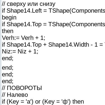
// сверху или снизу
if Shape14.Left = TShape(Components[I
begin
if Shape14.Top = TShape(Components[
then
Verh:= Verh + 1;
if Shape14.Top + Shape14.Width - 1 =
Niz:= Niz + 1;
end;
end;
end;
end;
// ПОВОРОТЫ
// Налево
if (Key = 'a') or (Key = 'ф') then