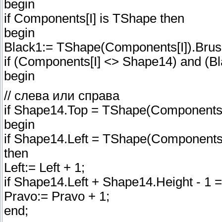
begin
if Components[I] is TShape then
begin
Black1:= TShape(Components[I]).Brush
if (Components[I] <> Shape14) and (Bl
begin
// слева или справа
if Shape14.Top = TShape(Components[
begin
if Shape14.Left = TShape(Components[
then
Left:= Left + 1;
if Shape14.Left + Shape14.Height - 1 
Pravo:= Pravo + 1;
end;