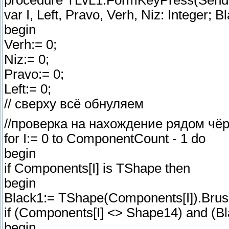
var I, Left, Pravo, Verh, Niz: Integer; 
begin
Verh:= 0;
Niz:= 0;
Pravo:= 0;
Left:= 0;
// сверху всё обнуляем
//проверка на нахождение рядом чё
for I:= 0 to ComponentCount - 1 do
begin
if Components[I] is TShape then
begin
Black1:= TShape(Components[I]).Brush
if (Components[I] <> Shape14) and (Bl
begin