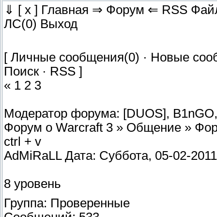
⇓ [ x ] Главная ⇒ Форум ⇐ RSS Фа
ЛС(0) Выход
[ Личные сообщения(0) · Новые соо
Поиск · RSS ]
« 1 2 3
Модератор форума: [DUОS], B1nGO,
Форум о Warcraft 3 » Общение » Фору
ctrl + v
AdMiRaLL Дата: Суббота, 05-02-2011
8 уровень
Группа: Проверенные
Сообщений: 533