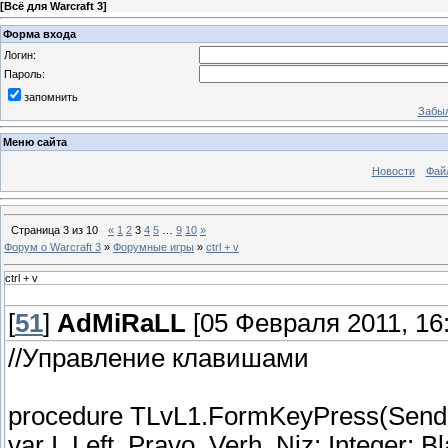
[
Всё для Warcraft 3
]
Форма входа
Логин:
Пароль:
запомнить
Забыл
Меню сайта
Новости
Фай
Страница
3
из
10
«
1
2
3
4
5
…
9
10
»
Форум о Warcraft 3
»
Форумные игры
»
ctrl + v
ctrl + v
[
51
]
AdMiRaLL
[05 Февраля 2011, 16:
//Управление клавишами
procedure TLvL1.FormKeyPress(Sender
var I, Left, Pravo, Verh, Niz: Integer; 