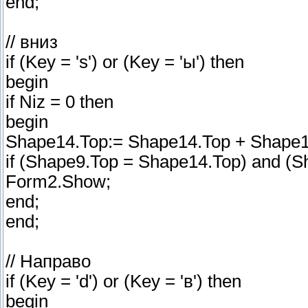
end;
// вниз
if (Key = 's') or (Key = 'ы') then
begin
if Niz = 0 then
begin
Shape14.Top:= Shape14.Top + Shape14
if (Shape9.Top = Shape14.Top) and (Sh
Form2.Show;
end;
end;
// Направо
if (Key = 'd') or (Key = 'в') then
begin