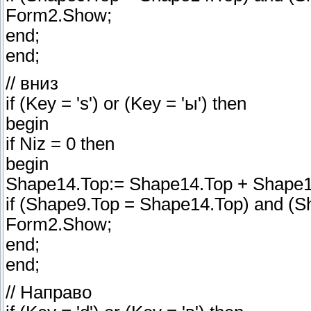
Form2.Show;
end;
end;
// вниз
if (Key = 's') or (Key = 'ы') then
begin
if Niz = 0 then
begin
Shape14.Top:= Shape14.Top + Shape14
if (Shape9.Top = Shape14.Top) and (Sh
Form2.Show;
end;
end;
// Направо