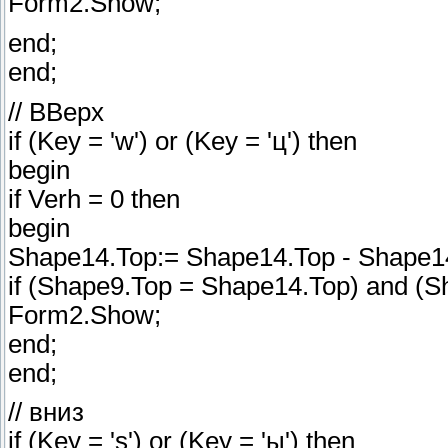
Form2.Show;
end;
end;
// ВВерх
if (Key = 'w') or (Key = 'ц') then
begin
if Verh = 0 then
begin
Shape14.Top:= Shape14.Top - Shape14
if (Shape9.Top = Shape14.Top) and (Sh
Form2.Show;
end;
end;
// вниз
if (Key = 's') or (Key = 'ы') then