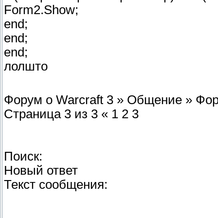
Form2.Show;
end;
end;
end;
лолшто
Форум о Warcraft 3 » Общение » Фору
Страница 3 из 3 « 1 2 3
Поиск:
Новый ответ
Текст сообщения: