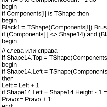
begin
if Components[I] is TShape then
begin
Black1:= TShape(Components[I]).Brush
if (Components[I] <> Shape14) and (Bl
begin
// слева или справа
if Shape14.Top = TShape(Components[
begin
if Shape14.Left = TShape(Components[
then
Left:= Left + 1;
if Shape14.Left + Shape14.Height - 1 
Pravo:= Pravo + 1;
end;