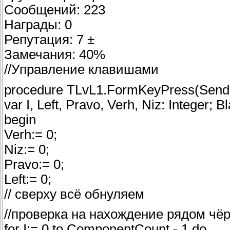
Сообщений: 223
Награды: 0
Репутация: 7 ±
Замечания: 40%
//Управление клавишами
procedure TLvL1.FormKeyPress(Sender
var I, Left, Pravo, Verh, Niz: Integer; 
begin
Verh:= 0;
Niz:= 0;
Pravo:= 0;
Left:= 0;
// сверху всё обнуляем
//проверка на нахождение рядом чё
for I:= 0 to ComponentCount - 1 do