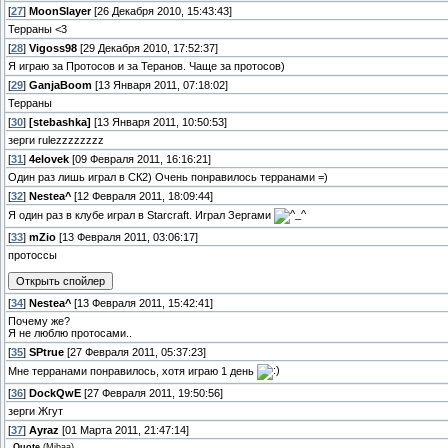
[
27
]
MoonSlayer
[26 Декабря 2010, 15:43:43]
Терраны <3
[
28
]
Vigoss98
[29 Декабря 2010, 17:52:37]
Я играю за Протосов и за Теранов. Чаще за протосов)
[
29
]
GanjaBoom
[13 Января 2011, 07:18:02]
Терраны
[
30
]
[stebashka]
[13 Января 2011, 10:50:53]
зерги rulezzzzzzzz
[
31
]
4elovek
[09 Февраля 2011, 16:16:21]
Один раз лишь играл в СК2) Очень понравилось терранами =)
[
32
]
Nestea^
[12 Февраля 2011, 18:09:44]
Я один раз в клубе играл в Starcraft. Играл Зергами
[
33
]
mZio
[13 Февраля 2011, 03:06:17]
протоссы
[
34
]
Nestea^
[13 Февраля 2011, 15:42:41]
Почему же?
Я не люблю протосами..
[
35
]
SPtrue
[27 Февраля 2011, 05:37:23]
Мне терранами понравилось, хотя играю 1 день
[
36
]
DockQwE
[27 Февраля 2011, 19:50:56]
зерги Жгут
[
37
]
Ayraz
[01 Марта 2011, 21:47:14]
Quote
(
Mihaa
)