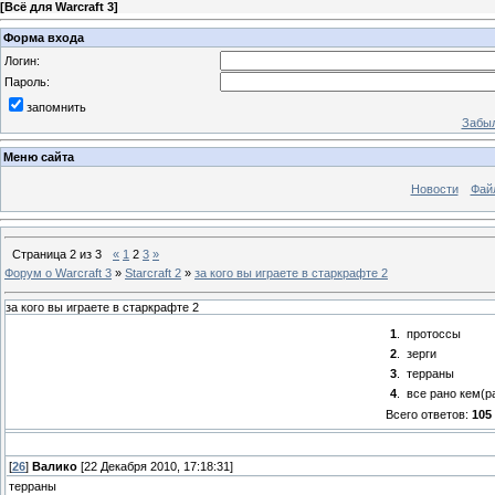
[
Всё для Warcraft 3
]
Форма входа
Логин:
Пароль:
запомнить
Забыл
Меню сайта
Новости
Фай
Страница
2
из
3
«
1
2
3
»
Форум о Warcraft 3
»
Starcraft 2
»
за кого вы играете в старкрафте 2
за кого вы играете в старкрафте 2
1
.
протоссы
2
.
зерги
3
.
терраны
4
.
все рано кем(р
Всего ответов:
105
[
26
]
Валико
[22 Декабря 2010, 17:18:31]
терраны