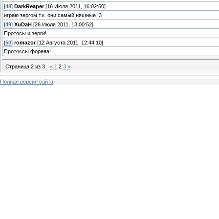
[
48
]
DarkReaper
[16 Июля 2011, 16:02:50]
играю зергом т.к. они самый няшные :3
[
49
]
XuDaH
[26 Июля 2011, 13:00:52]
Протосы и зерги!
[
50
]
romazor
[12 Августа 2011, 12:44:10]
Протоссы форева!
Страница
2
из
3
«
1
2
3
»
Полная версия сайта