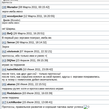
протоссы
[
38
]
Murador
[08 Марта 2011, 00:15:42]
зерги имба имхо
[
39
]
woodpecker
[12 Марта 2011, 16:20:55]
Quote
(
Murador
)
зерги имба имхо
ок! Шариш.
[
40
]
BeQ
[26 Марта 2011, 16:20:51]
В первый раз зергами поиграл, имба же.
[
41
]
Sense
[30 Марта 2011, 18:14:32]
Зерги
[
42
]
ololomsk
[07 Апреля 2011, 22:32:21]
протоссы, ибо только ими и умею =(
[
43
]
DQfee
[23 Апреля 2011, 09:15:39]
играю за терранов
[
44
]
kalm09ds05
[10 Июня 2011, 23:09:42]
после того, как друг дал ск2 - только протоссы!
после того, как серьёзно взялся за свой проект, адусы с зергами понравились.
ну а тизер с геимплэем добил окончательно.
[
45
]
akaras
[30 Июня 2011, 22:15:51]
терраны рулят хотя и протоссами неплохо играю
[
46
]
Reddalerzn
[03 Июля 2011, 16:03:39]
онли терраны
[
47
]
LichMurder
[15 Июля 2011, 13:08:41]
Протоссы, правильное развитие и хорошая тактика залог успеха