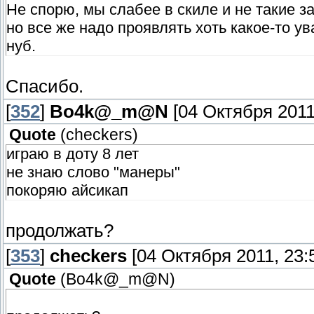
Не спорю, мы слабее в скиле и не такие з
но все же надо проявлять хоть какое-то у
нуб.
Спасибо.
[
352
]
Bo4k@_m@N
[04 Октября 2011,
Quote
(
checkers
)
играю в доту 8 лет
не знаю слово "манеры"
покоряю айсикап
продолжать?
[
353
]
checkers
[04 Октября 2011, 23:
Quote
(
Bo4k@_m@N
)