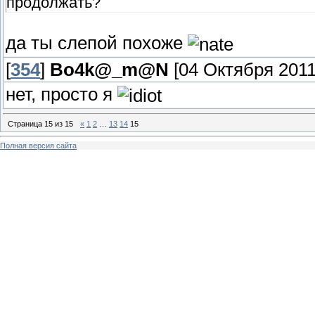
продолжать?
да ты слепой похоже
[
354
]
Bo4k@_m@N
[04 Октября 2011,
нет, просто я
Страница
15
из
15
«
1
2
…
13
14
15
Полная версия сайта