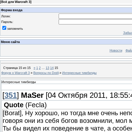
[
Всё для Warcraft 3
]
Форма входа
Логин:
Пароль:
запомнить
Забыл
Меню сайта
Новости
Фай
Страница
15
из
15
«
1
2
…
13
14
15
Форум о Warcraft 3
»
Вопросы по DotA
»
Интересные тимбилды
Интересные тимбилды
[
351
]
MaSer
[04 Октября 2011, 18:55:
Quote
(
Fecla
)
[Borat], Ну хорошо, но тогда мне очень не
говоря они из себя богов возомнили, мол
Ты бы видел их поведение в чате, а особен