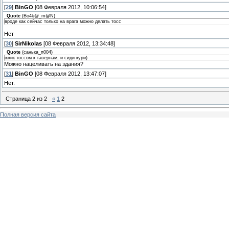
[
29
]
BinGO
[08 Февраля 2012, 10:06:54]
Quote
(
Bo4k@_m@N
)
вроде как сейчас только на врага можно делать тосс
Нет
[
30
]
SirNikolas
[08 Февраля 2012, 13:34:48]
Quote
(
санька_п004
)
вжик тоссом к тавернам, и сиди кури)
Можно нацеливать на здания?
[
31
]
BinGO
[08 Февраля 2012, 13:47:07]
Нет.
Страница
2
из
2
«
1
2
Полная версия сайта