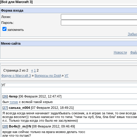
[
Всё для Warcraft 3
]
Форма входа
Логин:
Пароль:
запомнить
Забыл
Меню сайта
Новости
Фай
Страница
2
из
2
«
1
2
Форум о Warcraft 3
»
Вопросы по DotA
»
УГ
УГ
[
26
]
4erep
[06 Февраля 2012, 12:47:47]
был
топик
с всякой такой херью
[
27
]
санька_п004
[07 Февраля 2012, 18:49:21]
Я всегда когда меня начинает задалбывать союзник, а я играю за тини, то они всегд
всегда веселит)) только написал что то типа: "тини ты нуб, бла, бла бла" вжык тоссом
п.с. Только тогда когда это было не заслуженно)
[
28
]
Bo4k@_m@N
[08 Февраля 2012, 09:46:49]
вроде как сейчас только на врага можно делать тосс
или что-то путаю?