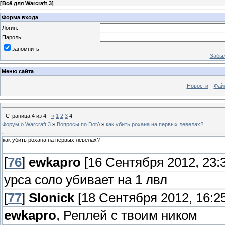
[
Всё для Warcraft 3
]
Форма входа
Логин:
Пароль:
запомнить
Забыл
Меню сайта
Новости
Фай
Страница
4
из
4
«
1
2
3
4
Форум о Warcraft 3
»
Вопросы по DotA
»
как убить рохана на первых левелах?
как убить рохана на первых левелах?
[
76
]
ewkapro
[16 Сентября 2012, 23:3
урса соло убивает на 1 лвл
[
77
]
Slonick
[18 Сентября 2012, 16:25
ewkapro
, Реплей с твоим ником