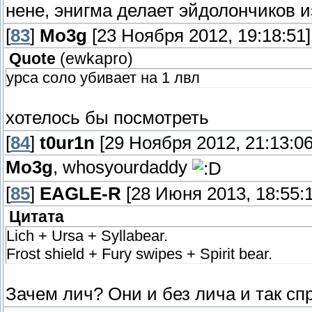
нене, энигма делает эйдолончиков 
[
83
]
Mo3g
[23 Ноября 2012, 19:18:51]
Quote
(
ewkapro
)
урса соло убивает на 1 лвл
хотелось бы посмотреть
[
84
]
t0ur1n
[29 Ноября 2012, 21:13:06
Mo3g
, whosyourdaddy
[
85
]
EAGLE-R
[28 Июня 2013, 18:55:1
Цитата
Lich + Ursa + Syllabear.
Frost shield + Fury swipes + Spirit bear.
Зачем лич? Они и без лича и так сп