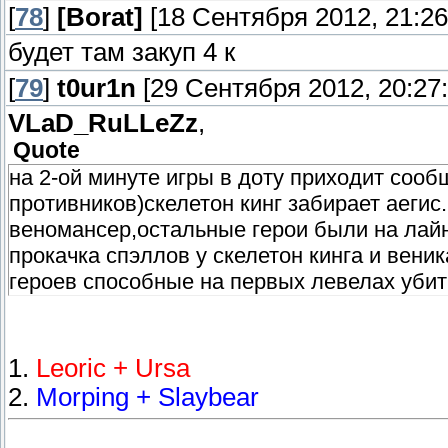
[
78
]
[Borat]
[18 Сентября 2012, 21:26
будет там закуп 4 к
[
79
]
t0ur1n
[29 Сентября 2012, 20:27:
VLaD_RuLLeZz
,
Quote
на 2-ой минуте игры в доту приходит соо
противников)скелетон кинг забирает аегис
веномансер,остальные герои были на лайн
прокачка спэллов у скелетон кинга и веник
героев способные на первых левелах уби
1.
Leoric + Ursa
2.
Morping + Slaybear