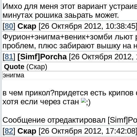
Имхо для меня этот вариант устраив
минутах рошика заьрать может.
[
80
]
Скар
[26 Октября 2012, 10:38:45
Фурион+энигма+веник+зомби льют р
проблем, плюс забирают вышку на 
[
81
]
[Simf]Porcha
[26 Октября 2012, 
Quote
(
Скар
)
энигма
в чем прикол?придется есть крипов
хотя если через стан
Сообщение отредактировал
[Simf]P
[
82
]
Скар
[26 Октября 2012, 17:42:08