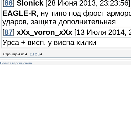
[
86
]
Slonick
[28 Июня 2013, 23:23:56]
EAGLE-R
, ну типо под фрост армо
ударов, защита дополнительная
[
87
]
xXx_voron_xXx
[13 Июля 2014, 2
Урса + висп. у виспа хилки
Страница
4
из
4
«
1
2
3
4
Полная версия сайта