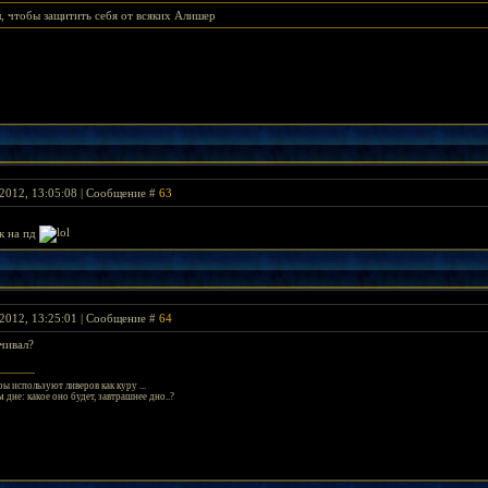
, чтобы защитить себя от всяких Алишер
2012, 13:05:08 | Сообщение #
63
к на пд
2012, 13:25:01 | Сообщение #
64
ачивал?
ы используют ливеров как куру ...
 дне: какое оно будет, завтрашнее дно..?