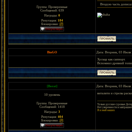
Вторую часть дописал
Группа: Проверенные
Сообщений:
639
Награды:
0
Репутация:
184
Блокировки:
BinGO
Дата: Вторник, 03 Июля 
Хускар как саппорт.
Вспомнил древний топи
[Borat]
Дата: Вторник, 03 Июля 
виталити и стрелы раск
10 уровень
Группа: Проверенные
Только русские суровые Дотер
Сообщений:
1418
Нет уверенности в завтрашнем
Я в знай наших
Награды:
3
Репутация:
404
Блокировки: