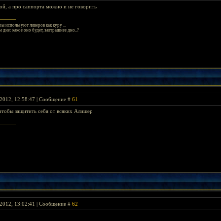
рой, а про саппорта можно и не говорить
ы используют ливеров как куру ...
 дне: какое оно будет, завтрашнее дно..?
2012, 12:58:47 | Сообщение #
61
чтобы защитить себя от всяких Алишер
2012, 13:02:41 | Сообщение #
62