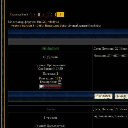
Страница
3
из
3
«
1
2
3
Модератор форума:
BinGO
,
vladyka
Форум о Warcraft 3
»
DotA
»
Вопросы по DotA
»
Лучший сапорт
(Герой офк)
5K)DuMoH
Дата: Пятница, 22 Июня 
ближник :)))))))))))))))))))
10 уровень
Группа: Проверенные
Сообщений:
1459
Награды:
2
Репутация:
1225
Блокировки:
Latiss
Дата: Пятница, 22 Июня 
ну, милишник, ближник 
1 уровень
Группа: Пользователи