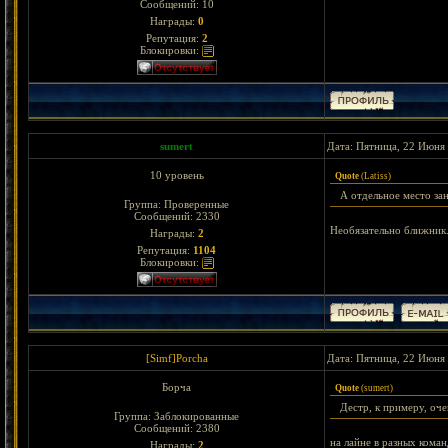
Сообщений:
10
Награды:
0
Репутация:
2
Блокировки:
sumert
Дата: Пятница, 22 Июня 
10 уровень
Quote
(
Latiss
)
А отдельное место за
Группа: Проверенные
Сообщений:
2330
Необязательно ближник.
Награды:
2
Репутация:
1104
Блокировки:
[Simf]Porcha
Дата: Пятница, 22 Июня 
Борча
Quote
(
sumert
)
Дестр, к примеру, оче
Группа: Заблокированные
Сообщений:
2380
на лайне в разных кома
Награды:
2