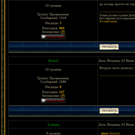
да хускар просто не ге
10 уровень
Группа: Проверенные
Только русские суровые Дотер
Сообщений:
1418
Нет уверенности в завтрашнем
Я в знай наших
Награды:
3
Репутация:
404
Блокировки:
Slonick
Дата: Вторник, 03 Июля 
Вторую часть дописал, 
10 уровень
Группа: Проверенные
Сообщений:
1688
Награды:
0
Репутация:
247
Блокировки:
Алишер
Дата: Вторник, 03 Июля 
8 уровень
Quote
(
Slonick
)