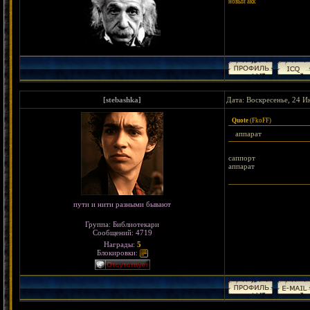
новый акк
[stebashka]
Дата: Воскресенье, 24 И
Quote
(
FkoFF
)
аппарат
саппорт
аппарат
пути и нити разными бывают
Группа: Библиотекари
Сообщений:
4719
Награды:
5
Блокировки: