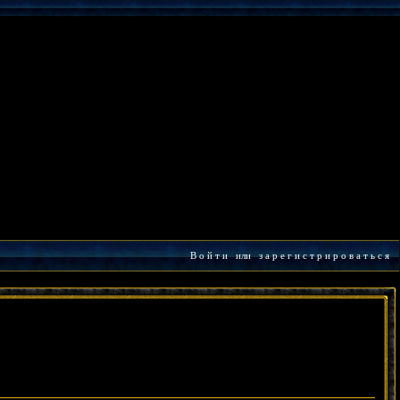
В о й т и
или
з а р е г и с т р и р о в а т ь с я