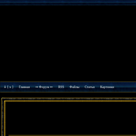
⇓
[ x ]
Главная
⇒ Форум ⇐
RSS
Файлы
Cтатьи
Картинки