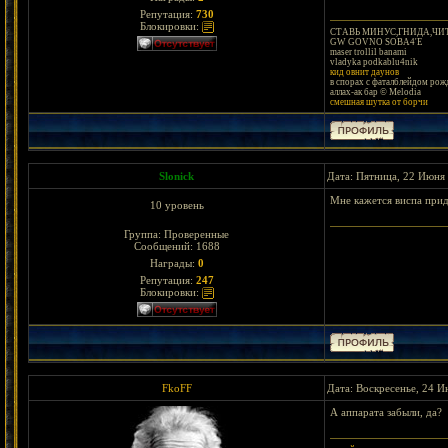
Репутация:
730
Блокировки:
СТАВЬ МИНУС,ГНИДА,Ч
GW GOVNO SOBA4'E
maser trollil banami
vladyka podkablu4nik
кид овнит даунов
в спорах с фаталблейдом рожд
аллах-ак бар © Melodia
смешная шутка от борчи
Slonick
Дата: Пятница, 22 Июня 
Мне кажется виспа прид
10 уровень
Группа: Проверенные
Сообщений:
1688
Награды:
0
Репутация:
247
Блокировки:
FkoFF
Дата: Воскресенье, 24 И
А аппарата забыли, да?