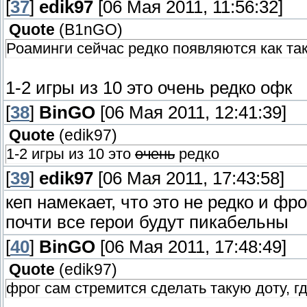
[
37
]
edik97
[06 Мая 2011, 11:56:32]
Quote
(
B1nGO
)
Роаминги сейчас редко появляются как та
1-2 игры из 10 это очень редко офк
[
38
]
BinGO
[06 Мая 2011, 12:41:39]
Quote
(
edik97
)
1-2 игры из 10 это
очень
редко
[
39
]
edik97
[06 Мая 2011, 17:43:58]
кеп намекает, что это не редко и фр
почти все герои будут пикабельны
[
40
]
BinGO
[06 Мая 2011, 17:48:49]
Quote
(
edik97
)
фрог сам стремится сделать такую доту, г