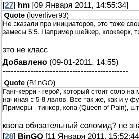
[
27
]
hm
[09 Января 2011, 14:55:34]
Quote
(
loverliver93
)
Не сказали про инициаторов, это тоже свое
замесы 5:5. Например шейкер, клокверк, т
это не класс
Добавлено
(09-01-2011, 14:55)
---------------------------------------------
Quote
(
B1nGO
)
Ганг-керри - герой, который стоит соло на
начиная с 5-8 лвлов. Все так же, как и у ф
Примеры - тинкер, копа (Queen of Pain), ш
квопа обязательный соломид? не зна
[
28
]
BinGO
[11 Января 2011, 15:52:44