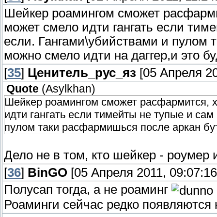
Шейкер роамингом сможет расфармит
может смело идти гангать если тим
если. Гангами\убийствами и пулом 
можно смело идти на даггер,и это бу
[
35
]
Ценитель_рус_яз
[05 Апреля 20
Quote
(
Asylkhan
)
Шейкер роамингом сможет расфармится, х
идти гангать если тимейты не тупые и са
пулом таки расфармишься после аркан бутс
Дело не в том, кто шейкер - роумер и
[
36
]
BinGO
[05 Апреля 2011, 09:07:16
Полусап тогда, а не роаминг
Роаминги сейчас редко появляются 