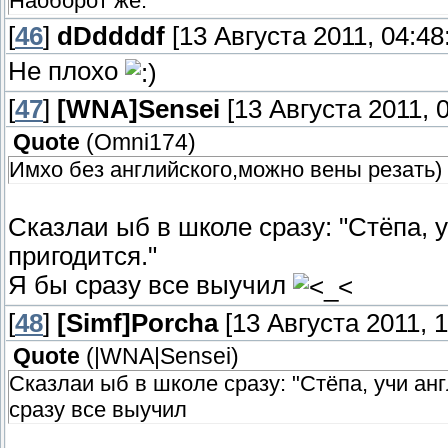
Наоборот же.
[
46
]
dDddddf
[13 Августа 2011, 04:48
Не плохо
[
47
]
[WNA]Sensei
[13 Августа 2011, 0
Quote
(
Omni174
)
Имхо без английского,можно вены резать)
Сказлаи ыб в школе сразу: "Стёпа, у
пригодится."
Я бы сразу все выучил
[
48
]
[Simf]Porcha
[13 Августа 2011, 1
Quote
(
|WNA|Sensei
)
Сказлаи ыб в школе сразу: "Стёпа, учи анг
сразу все выучил