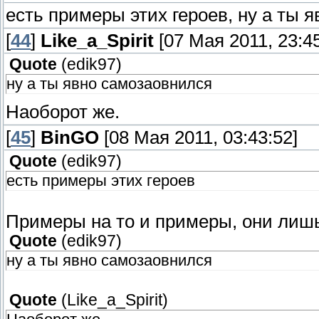
есть примеры этих героев, ну а ты 
[
44
]
Like_a_Spirit
[07 Мая 2011, 23:45
Quote
(
edik97
)
ну а ты явно самозаовнился
Наоборот же.
[
45
]
BinGO
[08 Мая 2011, 03:43:52]
Quote
(
edik97
)
есть примеры этих героев
Примеры на то и примеры, они лишь
Quote
(
edik97
)
ну а ты явно самозаовнился
Quote
(
Like_a_Spirit
)