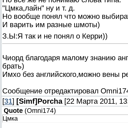
"Цмка,лайн" ну и т. д.
Но вообще понял что можно выбира
И варить им разные шмоты)
З.Ы:Я так и не понял о Керри))
Чиорд благодаря малому знанию англ
брать)
Имхо без английского,можно вены ре
Сообщение отредактировал
Omni17
[
31
]
[Simf]Porcha
[22 Марта 2011, 13
Quote
(
Omni174
)
Цмка