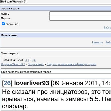
[
Всё для Warcraft 3
]
Форма входа
Логин:
Пароль:
запомнить
Забыл
Меню сайта
Новости
Фай
Тема закрыта
Страница
2
из
3
«
1
2
3
»
Форум о Warcraft 3
»
Теория игры
»
Гайд по ролям и классификации героев
Гайд по ролям и классификации героев
[
26
]
loverliver93
[09 Января 2011, 14:
Не сказали про инициаторов, это тож
врываться, начинать замесы 5:5. На
слардар.