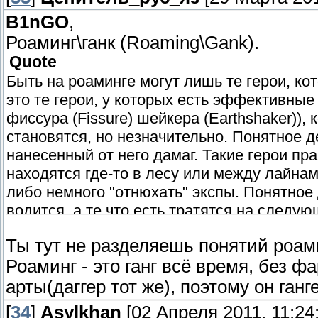
B1nGO
,
Роаминг\ганк (Roaming\Gank).
Quote
Быть на роаминге могут лишь те герои, ко
это те герои, у которых есть эффективные д
фиссура (Fissure) шейкера (Earthshaker)),
становятся, но незначительно. Понятное де
нанесенный от него дамаг. Такие герои пра
находятся где-то в лесу или между лайнам
либо немного "отнюхать" экспы. Понятное д
водится, а те что есть тратятся на следую
Ты тут не разделяешь понятий роамин
Роаминг - это ганг всё время, без 
арты(даггер тот же), поэтому он ганг
[
34
]
Asylkhan
[02 Апреля 2011, 11:24