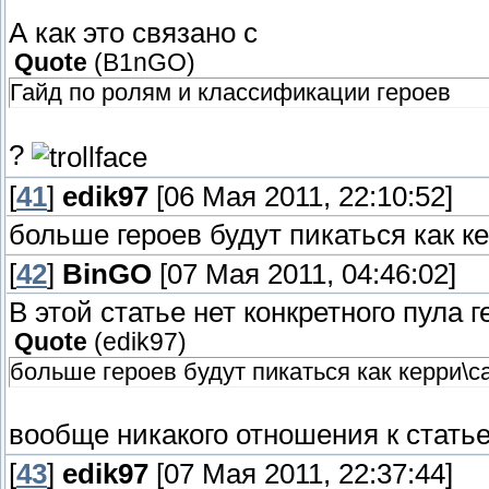
А как это связано с
Quote
(
B1nGO
)
Гайд по ролям и классификации героев
?
[
41
]
edik97
[06 Мая 2011, 22:10:52]
больше героев будут пикаться как к
[
42
]
BinGO
[07 Мая 2011, 04:46:02]
В этой статье нет конкретного пула 
Quote
(
edik97
)
больше героев будут пикаться как керри\
вообще никакого отношения к статье 
[
43
]
edik97
[07 Мая 2011, 22:37:44]