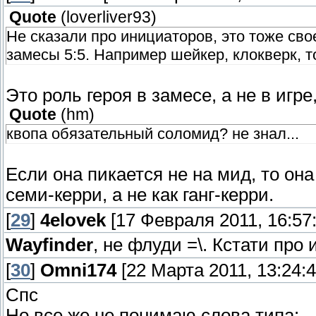
Quote
(
loverliver93
)
Не сказали про инициаторов, это тоже свое
замесы 5:5. Например шейкер, клокверк, т
Это роль героя в замесе, а не в игре
Quote
(
hm
)
квопа обязательный соломид? не знал...
Если она пикается не на мид, то она
семи-керри, а не как ганг-керри.
[
29
]
4elovek
[17 Февраля 2011, 16:57:
Wayfinder
, не флуди =\. Кстати пр
[
30
]
Omni174
[22 Марта 2011, 13:24:4
Спс
Но все же не понимаю слова типа: