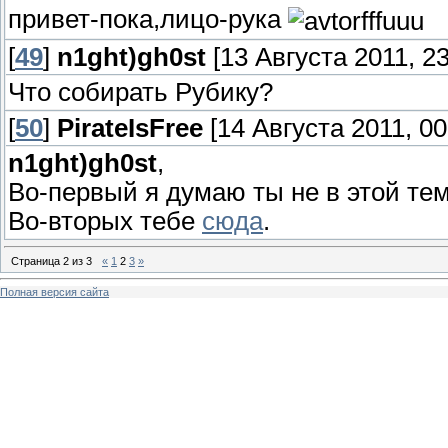
привет-пока,лицо-рука
[
49
]
n1ght)gh0st
[13 Августа 2011, 23
Что собирать Рубику?
[
50
]
PirateIsFree
[14 Августа 2011, 00
n1ght)gh0st
,
Во-первый я думаю ты не в этой те
Во-вторых тебе
сюда
.
Страница
2
из
3
«
1
2
3
»
Полная версия сайта