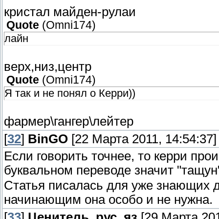
кристал майден-рулаи
Quote
(
Omni174
)
лайн
верх,низ,центр
Quote
(
Omni174
)
Я так и не понял о Керри))
фармер\гангер\лейтер
[
32
]
BinGO
[22 Марта 2011, 14:54:37]
Если говорить точнее, то керри проис
буквальном переводе значит "тащун
Статья писалась для уже знающих д
начинающим она особо и не нужна.
[
33
]
Ценитель_рус_яз
[29 Марта 201