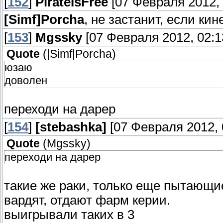
[
152
]
PirateIsFree
[07 Февраля 2012, 
[Simf]Porcha
, не застанит, если кин
[
153
]
Mgssky
[07 Февраля 2012, 02:1
Quote
(
|Simf|Porcha
)
юзаю
доволен
переходи на дарер
[
154
]
[stebashka]
[07 Февраля 2012, 
Quote
(
Mgssky
)
переходи на дарер
такие же раки, только еще пытающие
вардят, отдают фарм керии.
выигрывали таких в 3