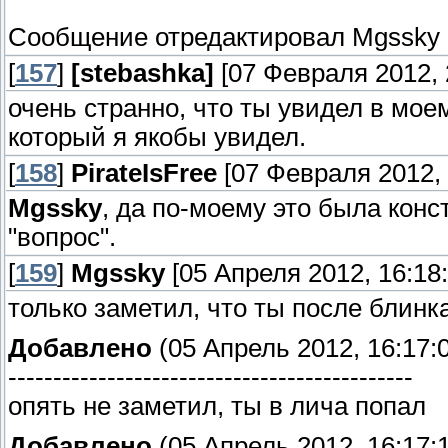
Сообщение отредактировал
Mgssky
[
157
]
[stebashka]
[07 Февраля 2012, 
очень странно, что ты увидел в мое
который я якобы увидел.
[
158
]
PirateIsFree
[07 Февраля 2012, 
Mgssky
, да по-моему это была конст
"вопрос".
[
159
]
Mgssky
[05 Апреля 2012, 16:18:
только заметил, что ты после блинк
Добавлено
(05 Апрель 2012, 16:17:
---------------------------------------------
опять не заметил, ты в лича попал
Добавлено
(05 Апрель 2012, 16:17: