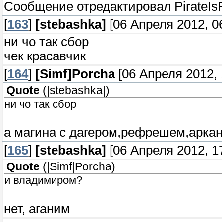
Сообщение отредактировал
PirateIs
[
163
]
[stebashka]
[06 Апреля 2012, 06
ни чо так сбор
чек красавчик
[
164
]
[Simf]Porcha
[06 Апреля 2012, 
Quote
(
|stebashka|
)
ни чо так сбор
а магина с дагером,рефрешем,арка
[
165
]
[stebashka]
[06 Апреля 2012, 17
Quote
(
|Simf|Porcha
)
и владимиром?
нет, аганим