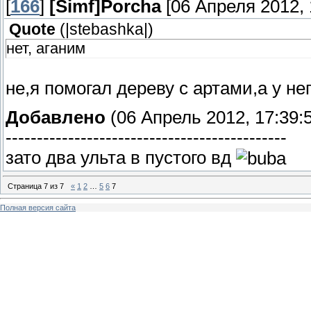
[
166
]
[Simf]Porcha
[06 Апреля 2012, 
Quote
(
|stebashka|
)
нет, аганим
не,я помогал дереву с артами,а у н
Добавлено
(06 Апрель 2012, 17:39:
---------------------------------------------
зато два ульта в пустого вд
Страница
7
из
7
«
1
2
…
5
6
7
Полная версия сайта