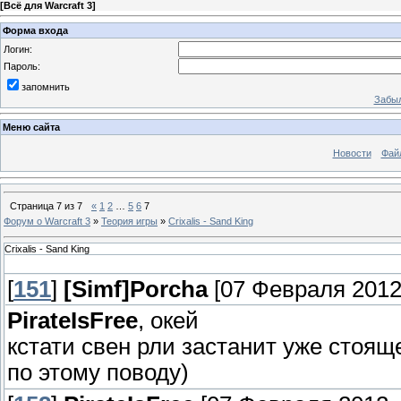
[
Всё для Warcraft 3
]
Форма входа
Логин:
Пароль:
запомнить
Забыл
Меню сайта
Новости
Фай
Страница
7
из
7
«
1
2
…
5
6
7
Форум о Warcraft 3
»
Теория игры
»
Crixalis - Sand King
Crixalis - Sand King
[
151
]
[Simf]Porcha
[07 Февраля 2012,
PirateIsFree
, окей
кстати свен рли застанит уже стояще
по этому поводу)