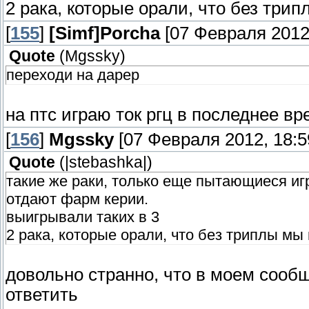
2 рака, которые орали, что без трип
[
155
]
[Simf]Porcha
[07 Февраля 2012,
Quote
(
Mgssky
)
переходи на дарер
на птс играю ток ргц в последнее вр
[
156
]
Mgssky
[07 Февраля 2012, 18:5
Quote
(
|stebashka|
)
такие же раки, только еще пытающиеся игр
отдают фарм керии.
выигрывали таких в 3
2 рака, которые орали, что без триплы мы 
довольно странно, что в моем сооб
ответить