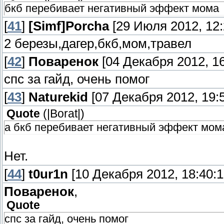
бкб перебивает негативный эффект мома
[
41
]
[Simf]Porcha
[29 Июля 2012, 12:
2 березы,дагер,бкб,мом,травел
[
42
]
Поваренок
[04 Декабря 2012, 16
спс за гайд, очень помог
[
43
]
Naturekid
[07 Декабря 2012, 19:5
Quote
(
|Borat|
)
а бкб перебивает негативный эффект мом
Нет.
[
44
]
t0ur1n
[10 Декабря 2012, 18:40:1
Поваренок
,
Quote
спс за гайд, очень помог