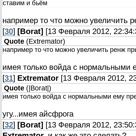
ставим и бьём
например то что можно увеличить р
[
30
]
[Borat]
[13 Февраля 2012, 22:34:
Quote
(
Extremator
)
например то что можно увеличить ренж пр
имея только войда с нормальными 
[
31
]
Extremator
[13 Февраля 2012, 23
Quote
(
|Borat|
)
имея только войда с нормальными ему п
угу...имея айсфрога
[
32
]
[Borat]
[13 Февраля 2012, 23:50:
Extremator
, и как же это сделать?