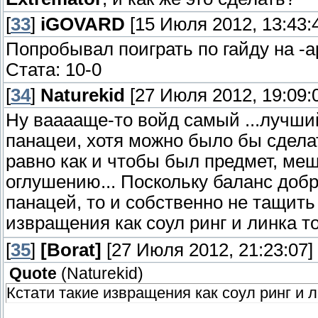
[
33
]
iGOVARD
[15 Июля 2012, 13:43:
Попробывал поиграть по гайду на -ap
Стата: 10-0
[
34
]
Naturekid
[27 Июля 2012, 19:09:
Ну вааааще-то войд самый ...лучший 
панацеи, хотя можно было бы сделат
равно как и чтобы был предмет, ме
оглушению... Поскольку баланс доб
панацей, то и собственно не тащить
извращения как соул ринг и линка 
[
35
]
[Borat]
[27 Июля 2012, 21:23:07]
Quote
(
Naturekid
)
Кстати такие извращения как соул ринг и