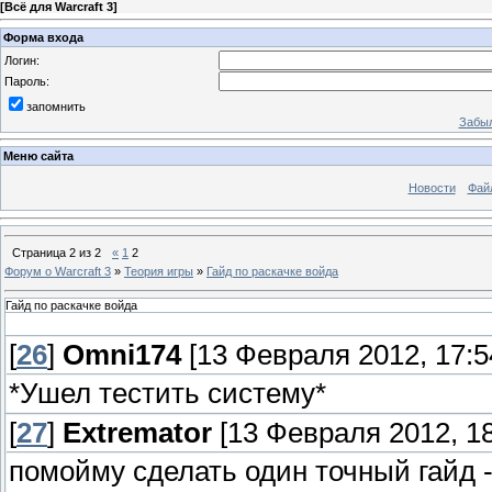
[
Всё для Warcraft 3
]
Форма входа
Логин:
Пароль:
запомнить
Забыл
Меню сайта
Новости
Фай
Страница
2
из
2
«
1
2
Форум о Warcraft 3
»
Теория игры
»
Гайд по раскачке войда
Гайд по раскачке войда
[
26
]
Omni174
[13 Февраля 2012, 17:5
*Ушел тестить систему*
[
27
]
Extremator
[13 Февраля 2012, 18
помойму сделать один точный гайд -