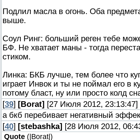
Подлил масла в огонь. Оба предмета
выше.
Соул Ринг: больший реген тебе мож
БФ. Не хватает маны - тогда перест
стиком.
Линка: БКБ лучше, тем более что ку
играет Инвок и ты не поймал его в к
потому бласт, ну или просто колд сн
[
39
]
[Borat]
[27 Июля 2012, 23:13:47]
а бкб перебивает негативный эффе
[
40
]
[stebashka]
[28 Июля 2012, 06:4
Quote
(
|Borat|
)