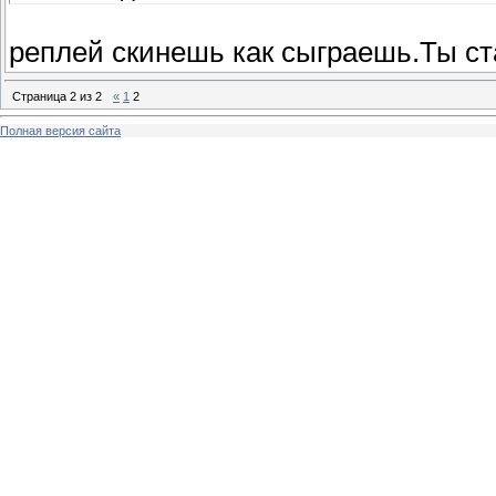
реплей скинешь как сыграешь.Ты с
Страница
2
из
2
«
1
2
Полная версия сайта