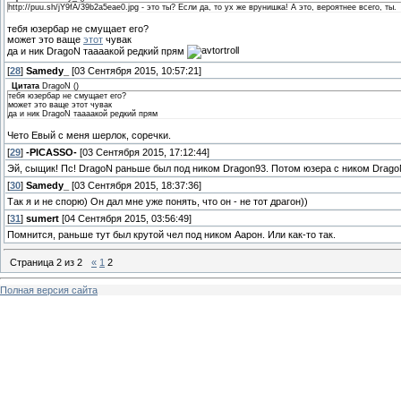
http://puu.sh/jY9fA/39b2a5eae0.jpg - это ты? Если да, то ух же врунишка! А это, вероятнее всего, ты.
тебя юзербар не смущает его?
может это ваще
этот
чувак
да и ник DragoN таааакой редкий прям
[
28
]
Samedy_
[03 Сентября 2015, 10:57:21]
Цитата
DragoN
(
)
тебя юзербар не смущает его?
может это ваще этот чувак
да и ник DragoN таааакой редкий прям
Чето Евый с меня шерлок, соречки.
[
29
]
-PICASSO-
[03 Сентября 2015, 17:12:44]
Эй, сыщик! Пс! DragoN раньше был под ником Dragon93. Потом юзера с ником Drago
[
30
]
Samedy_
[03 Сентября 2015, 18:37:36]
Так я и не спорю) Он дал мне уже понять, что он - не тот драгон))
[
31
]
sumert
[04 Сентября 2015, 03:56:49]
Помнится, раньше тут был крутой чел под ником Аарон. Или как-то так.
Страница
2
из
2
«
1
2
Полная версия сайта