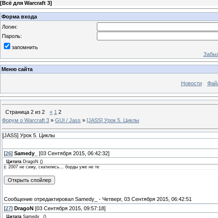
[
Всё для Warcraft 3
]
Форма входа
Логин:
Пароль:
запомнить
Забыл
Меню сайта
Новости
Фай
Страница
2
из
2
«
1
2
Форум о Warcraft 3
»
GUI / Jass
»
[JASS] Урок 5. Циклы
[JASS] Урок 5. Циклы
[
26
]
Samedy_
[03 Сентября 2015, 06:42:32]
Цитата
DragoN
(
)
с 2007 не сижу, скатились... борды уже не те
Сообщение отредактировал
Samedy_
-
Четверг, 03 Сентября 2015, 06:42:51
[
27
]
DragoN
[03 Сентября 2015, 09:57:18]
Цитата
Samedy_
(
)