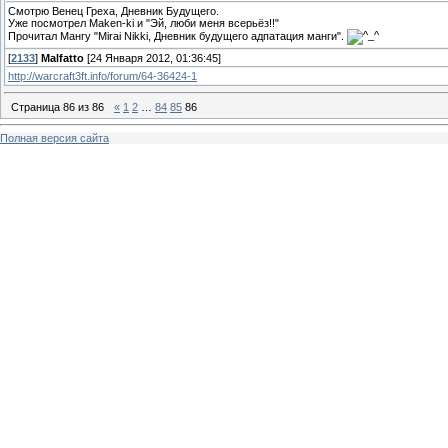
Смотрю Венец Греха, Дневник Будущего.
Уже посмотрел Maken-ki и "Эй, люби меня всерьёз!!"
Прочитал Мангу "Mirai Nikki, Дневник будущего адпатация манги".
[
2133
]
Malfatto
[24 Января 2012, 01:36:45]
http://warcraft3ft.info/forum/64-36424-1
Страница
86
из
86
«
1
2
…
84
85
86
Полная версия сайта