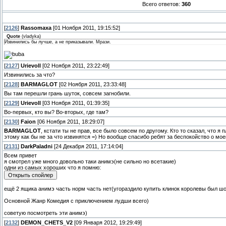
Всего ответов:
360
[
2126
]
Rassomaxa
[01 Ноября 2011, 19:15:52]
Quote
(
vladyka
)
Извинились бы лучше, а не приказывали. Мрази.
[
2127
]
Urievoll
[02 Ноября 2011, 23:22:49]
Извинились за что?
[
2128
]
BARMAGLOT
[02 Ноября 2011, 23:33:48]
Вы там перешли грань шуток, совсем загнобили.
[
2129
]
Urievoll
[03 Ноября 2011, 01:39:35]
Во-первых, кто вы? Во-вторых, где там?
[
2130
]
Faion
[06 Ноября 2011, 18:29:07]
BARMAGLOT
, кстати ты не прав, все было совсем по другому. Кто то сказал, что я 
этому как бы не за что извинятся =) Но вообще спасибо ребят за беспокойство о мое
[
2131
]
DarkPaladni
[24 Декабря 2011, 17:14:04]
Всем привет
я смотрел уже много довольно таки анимэ(не сильно но всетакие)
одни из самых хороших что я помню:
ещё 2 ящика анимэ часть норм часть нет(угораздило купить клинок королевы был шо
Основной Жанр Комедия с приключением лудши всего)
советую посмотреть эти анимэ)
[
2132
]
DEMON_CHETS_V2
[09 Января 2012, 19:29:49]