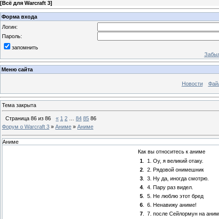
[
Всё для Warcraft 3
]
Форма входа
Логин:
Пароль:
запомнить
Забыл
Меню сайта
Новости
Фай
Тема закрыта
Страница
86
из
86
«
1
2
…
84
85
86
Форум о Warcraft 3
»
Аниме
»
Аниме
Аниме
Как вы относитесь к аниме
1
.
1. Оу, я великий отаку.
2
.
2. Рядовой онимешник
3
.
3. Ну да, иногда смотрю.
4
.
4. Пару раз видел.
5
.
5. Не люблю этот бред
6
.
6. Ненавижу аниме!
7
.
7. после Сейлормун на аним