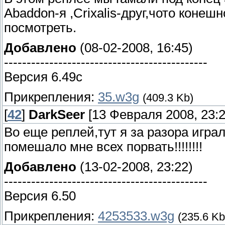
Abaddon-я ,Crixalis-друг,чото конешн
посмотреть.
Добавлено
(08-02-2008, 16:45)
---------------------------------------------
Версия 6.49с
Прикрепления:
35.w3g
(409.3 Kb)
[
42
]
DarkSeer
[13 Февраля 2008, 23:2
Во еще реплей,тут я за разора играл
помешало мне всех порвать!!!!!!!!
Добавлено
(13-02-2008, 23:22)
---------------------------------------------
Версия 6.50
Прикрепления:
4253533.w3g
(235.6 Kb