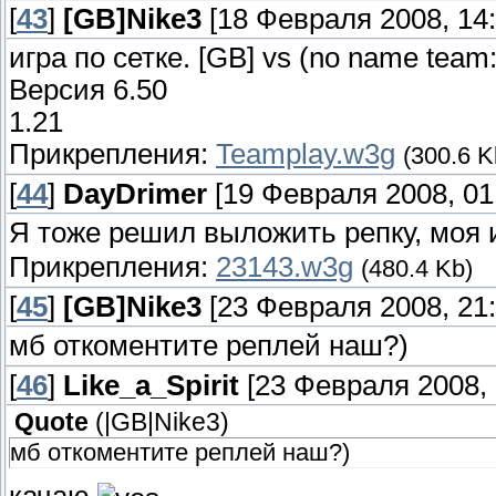
[
43
]
[GB]Nike3
[18 Февраля 2008, 14:
игра по сетке. [GB] vs (no name team:
Версия 6.50
1.21
Прикрепления:
Teamplay.w3g
(300.6 K
[
44
]
DayDrimer
[19 Февраля 2008, 01
Я тоже решил выложить репку, моя и
Прикрепления:
23143.w3g
(480.4 Kb)
[
45
]
[GB]Nike3
[23 Февраля 2008, 21:
мб откоментите реплей наш?)
[
46
]
Like_a_Spirit
[23 Февраля 2008, 
Quote
(
|GB|Nike3
)
мб откоментите реплей наш?)
качаю