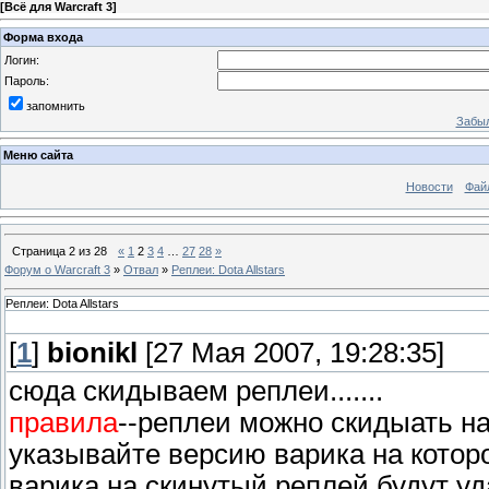
[
Всё для Warcraft 3
]
Форма входа
Логин:
Пароль:
запомнить
Забыл
Меню сайта
Новости
Фай
Страница
2
из
28
«
1
2
3
4
…
27
28
»
Форум о Warcraft 3
»
Отвал
»
Реплеи: Dota Allstars
Реплеи: Dota Allstars
[
1
]
bionikl
[27 Мая 2007, 19:28:35]
сюда скидываем реплеи.......
правила
--реплеи можно скидыать на
указывайте версию варика на котор
варика на скинутый реплей будут уд