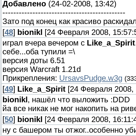
Добавлено
(24-02-2008, 13:42)
---------------------------------------------
Зато под конец как красиво раскида
[
48
]
bionikl
[24 Февраля 2008, 15:57:
играл вчера вечером с
Like_a_Spirit
себе...оба тупили =\
версия доты 6.51
версия Warcraft 1.21d
Прикрепления:
UrsavsPudge.w3g
(33
[
49
]
Like_a_Spirit
[24 Февраля 2008, 
bionikl
, нашёл что выложить :DDD
йа все никак не мог накопить на ри
[
50
]
bionikl
[24 Февраля 2008, 16:11:
ну с башером ты отжог..особенно уби