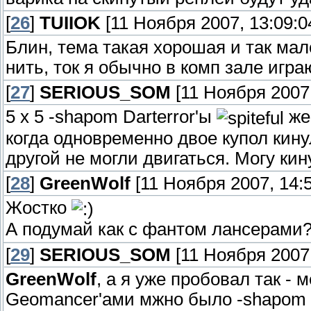
[
26
]
TUIIOK
[11 Ноября 2007, 13:09:0
Блин, тема такая хорошая и так мал
нить, ток я обычно в комп зале играю
[
27
]
SERIOUS_SOM
[11 Ноября 2007,
5 x 5 -shapom Darterror'ы
же
когда одновременно двое купол кинул
другой не могли двигаться. Могу кин
[
28
]
GreenWolf
[11 Ноября 2007, 14:5
Жостко
А подумай как с фантом лансерами
[
29
]
SERIOUS_SOM
[11 Ноября 2007,
GreenWolf
, а я уже пробовал так -
Geomancer'ами мжно было -shapom 