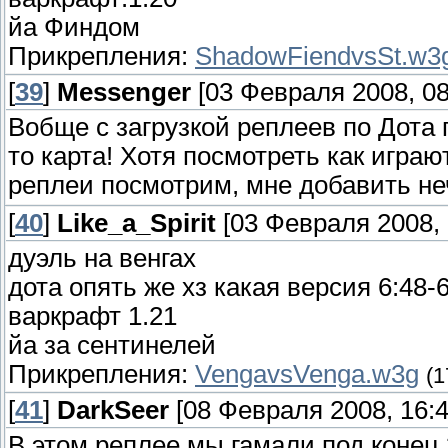
йа Финдом
Прикрепления:
ShadowFiendvsSt.w3
[
39
]
Messenger
[03 Февраля 2008, 08
Вобще с загрузкой реплеев по Дота п
то карта! Хотя посмотреть как игра
реплеи посмотрим, мне добавить не
[
40
]
Like_a_Spirit
[03 Февраля 2008, 
дуэль на венгах
дота опять же хз какая версия 6:48-
варкрафт 1.21
йа за сентинелей
Прикрепления:
VengavsVenga.w3g
(1
[
41
]
DarkSeer
[08 Февраля 2008, 16:4
В этом реплее мы гамали под конец 