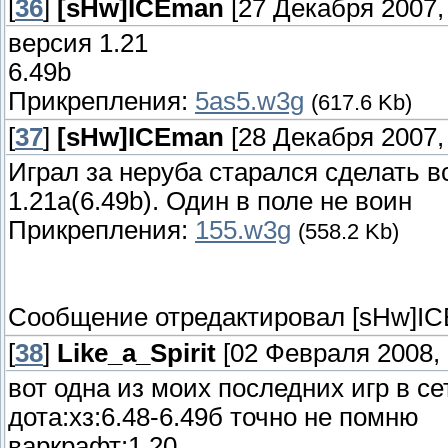
[
36
]
[sHw]ICEman
[27 Декабря 2007, 
версия 1.21
6.49b
Прикрепления:
5as5.w3g
(617.6 Kb)
[
37
]
[sHw]ICEman
[28 Декабря 2007, 
Играл за неруба старался сделать в
1.21а(6.49b). Один в поле не воин
Прикрепления:
155.w3g
(558.2 Kb)
Сообщение отредактировал
[sHw]I
[
38
]
Like_a_Spirit
[02 Февраля 2008, 
вот одна из моих последних игр в се
дота:хз:6.48-6.49б точно не помню
варкрафт:1.20