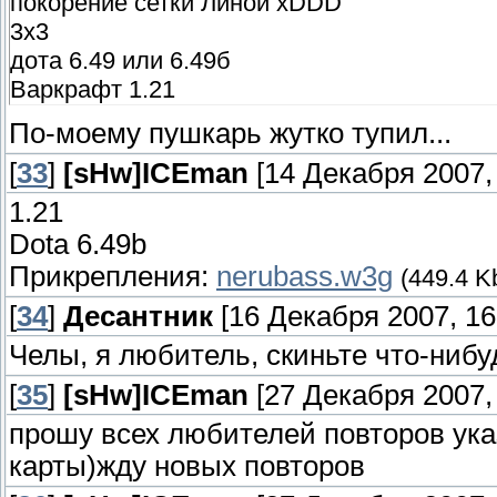
покорение сетки Линой xDDD
3х3
дота 6.49 или 6.49б
Варкрафт 1.21
По-моему пушкарь жутко тупил...
[
33
]
[sHw]ICEman
[14 Декабря 2007, 
1.21
Dota 6.49b
Прикрепления:
nerubass.w3g
(449.4 K
[
34
]
Десантник
[16 Декабря 2007, 16
Челы, я любитель, скиньте что-ни
[
35
]
[sHw]ICEman
[27 Декабря 2007, 
прошу всех любителей повторов ука
карты)жду новых повторов