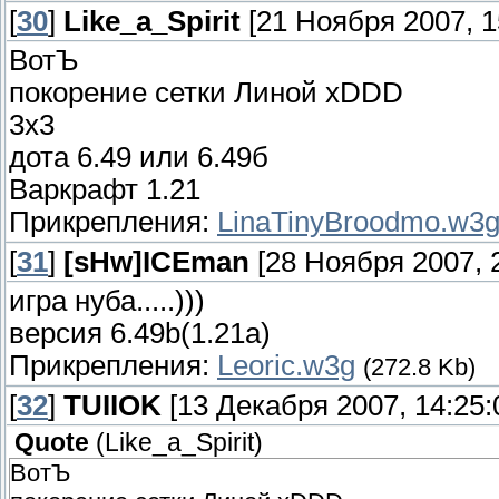
[
30
]
Like_a_Spirit
[21 Ноября 2007, 1
ВотЪ
покорение сетки Линой xDDD
3х3
дота 6.49 или 6.49б
Варкрафт 1.21
Прикрепления:
LinaTinyBroodmo.w3
[
31
]
[sHw]ICEman
[28 Ноября 2007, 2
игра нуба.....)))
версия 6.49b(1.21a)
Прикрепления:
Leoric.w3g
(272.8 Kb)
[
32
]
TUIIOK
[13 Декабря 2007, 14:25:
Quote
(
Like_a_Spirit
)
ВотЪ