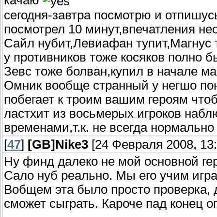
сегодня-завтра посмотрю и отпишус
посмотрел 10 минут,впечатления нео
Сайл нубит,Левиафан тупит,Магнус 
у противников тоже косяков полно б
Зевс тоже болван,купил в начале ма
Омник вообще странный у негшо пон
побегает к троим вашим героям чтоб
ластхит из восьмерых игроков наблю
временами,т.к. не всегда нормально
[
47
]
[GB]Nike3
[24 Февраля 2008, 13:
Ну финд далеко не мой основной ге
Сало нуб реально. Мы его учим игра
Вобщем эта было просто проверка, д
сможет сыграть. Кароче пад конец о