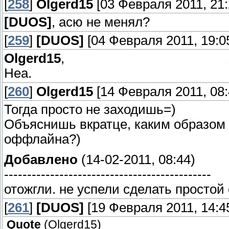
[
258
]
Olgerd15
[03 Февраля 2011, 21:
[DUОS]
, асю не менял?
[
259
]
[DUОS]
[04 Февраля 2011, 19:0
Olgerd15
,
Неа.
[
260
]
Olgerd15
[14 Февраля 2011, 08:
Тогда просто не заходишь=)
Объяснишь вкратце, каким образом 
оффлайна?)
Добавлено
(14-02-2011, 08:44)
---------------------------------------------
отожгли. не успели сделать простой 
[
261
]
[DUОS]
[19 Февраля 2011, 14:4
Quote
(
Olgerd15
)