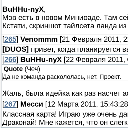
BuHHu-nyX
,
Мэв есть в новом Миниоаде. Там сей
Кстати, скриншот тайлсета ланда из
[
265
]
Venommm
[21 Февраля 2011, 2
[DUОS]
привет, когда планируется 
[
266
]
BuHHu-nyX
[22 Февраля 2011, 
Quote
(
Чеч
)
Да не команда раскололась, нет. Проект.
Жаль, была идейка как раз насчет 
[
267
]
Месси
[12 Марта 2011, 15:43:28
Классная карта! Играю уже очень да
Драконай! Мне кажется, что он слег