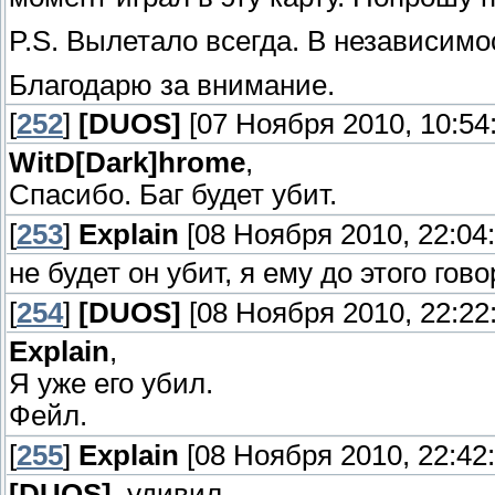
P.S. Вылетало всегда. В независимос
Благодарю за внимание.
[
252
]
[DUОS]
[07 Ноября 2010, 10:54:
WitD[Dark]hrome
,
Спасибо. Баг будет убит.
[
253
]
Explain
[08 Ноября 2010, 22:04:
не будет он убит, я ему до этого гов
[
254
]
[DUОS]
[08 Ноября 2010, 22:22:
Explain
,
Я уже его убил.
Фейл.
[
255
]
Explain
[08 Ноября 2010, 22:42:
[DUОS]
, удивил.