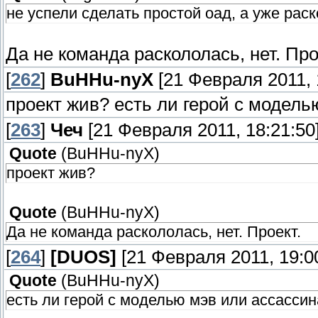
не успели сделать простой оад, а уже рас
Да не команда раскололась, нет. Про
[
262
]
BuHHu-nyX
[21 Февраля 2011, 
проект жив? есть ли герой с модель
[
263
]
Чеч
[21 Февраля 2011, 18:21:50
Quote
(
BuHHu-nyX
)
проект жив?
Quote
(
BuHHu-nyX
)
Да не команда раскололась, нет. Проект.
[
264
]
[DUОS]
[21 Февраля 2011, 19:0
Quote
(
BuHHu-nyX
)
есть ли герой с моделью мэв или ассасси