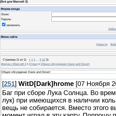
[
Всё для Warcraft 3
]
Форма входа
Логин:
Пароль:
запомнить
Забыл
Меню сайта
Новости
Фай
Страница
11
из
11
«
1
2
…
9
10
11
Форум о Warcraft 3
»
Отвал
»
Общее обсуждение Oasis and Desert
Общее обсуждение Oasis and Desert
[
251
]
WitD[Dark]hrome
[07 Ноября 20
Баг при сборе Лука Солнца. Во время
лук) при имеющихся в наличии кольц
вещь не собирается. Вместо этого в
момент играл в эту карту. Попрошу 