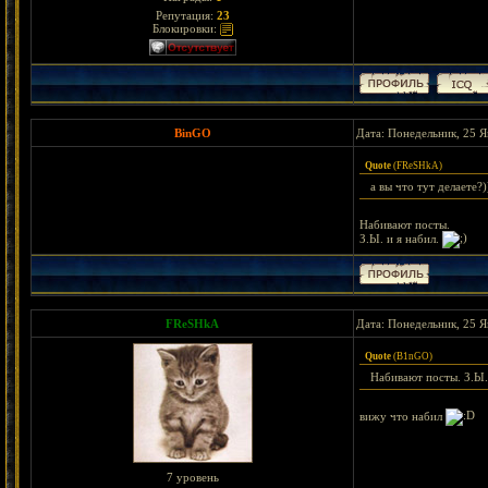
Репутация:
23
Блокировки:
BinGO
Дата: Понедельник, 25 Я
Quote
(
FReSHkA
)
а вы что тут делаете?)
Набивают посты.
З.Ы. и я набил.
FReSHkA
Дата: Понедельник, 25 Я
Quote
(
B1nGO
)
Набивают посты. З.Ы. 
вижу что набил
7 уровень