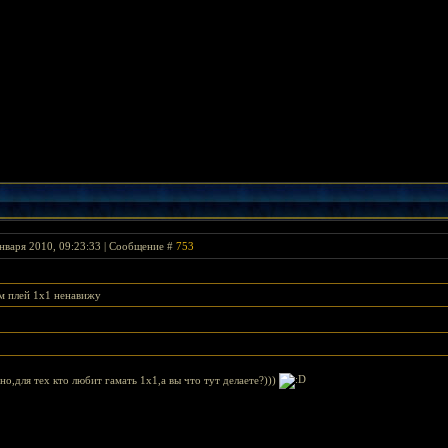
нваря 2010, 09:23:33 | Сообщение #
753
м плей 1х1 ненавижу
о,для тех кто любит гамать 1х1,а вы что тут делаете?)))