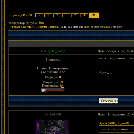
Страница
31
из
31
«
1
2
…
29
30
31
Модератор форума:
Bru
Форум о Warcraft 3
»
Прочее
»
Отвал
»
Дота, как игра 1х1
(Кто, против кого, какие моды?)
GOD_OF_WAR
Дата: Воскресенье, 24 Я
нет я предпочитаю
тим 
5 уровень
Группа: Проверенные
Сообщений:
122
汚いペニス
Награды:
0
Репутация:
69
Блокировки:
Sanko1996
Дата: Понедельник, 25 Я
Quote
(
GOD_OF_WAR
)
нет я предпочитаю ти