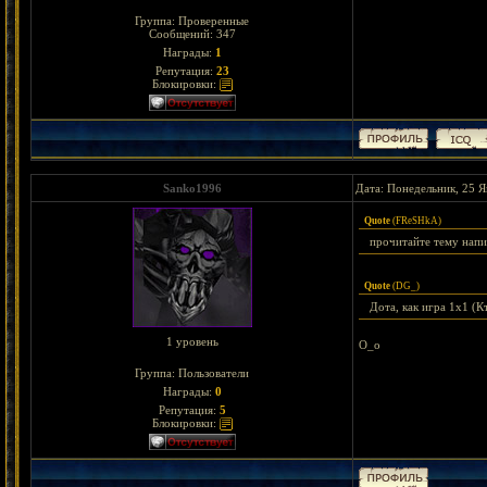
Группа: Проверенные
Сообщений:
347
Награды:
1
Репутация:
23
Блокировки:
Sanko1996
Дата: Понедельник, 25 Я
Quote
(
FReSHkA
)
прочитайте тему напи
Quote
(
DG_
)
Дота, как игра 1х1 (К
1 уровень
О_о
Группа: Пользователи
Награды:
0
Репутация:
5
Блокировки: