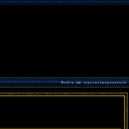
В о й т и
или
з а р е г и с т р и р о в а т ь с я