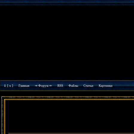
⇓
[ x ]
Главная
⇒ Форум ⇐
RSS
Файлы
Cтатьи
Картинки