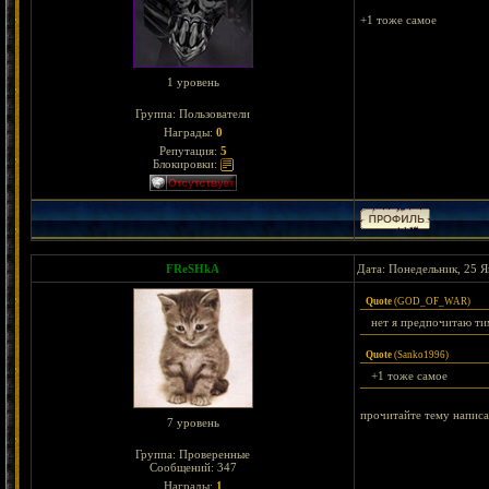
+1 тоже самое
1 уровень
Группа: Пользователи
Награды:
0
Репутация:
5
Блокировки:
FReSHkA
Дата: Понедельник, 25 Я
Quote
(
GOD_OF_WAR
)
нет я предпочитаю ти
Quote
(
Sanko1996
)
+1 тоже самое
прочитайте тему написан
7 уровень
Группа: Проверенные
Сообщений:
347
Награды:
1