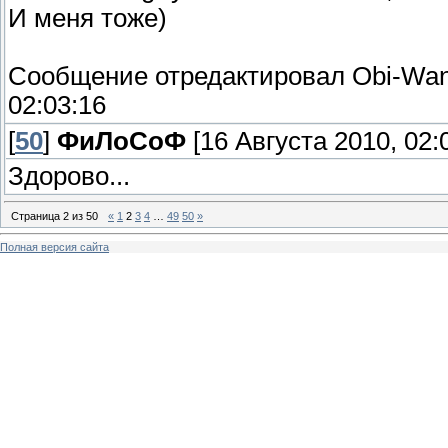
И меня тоже)
Сообщение отредактировал
Obi-Wa
02:03:16
[
50
]
ФиЛоСоФ
[16 Августа 2010, 02:
Здорово...
Страница
2
из
50
«
1
2
3
4
…
49
50
»
Полная версия сайта