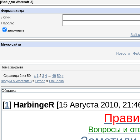
[
Всё для Warcraft 3
]
Форма входа
Логин:
Пароль:
запомнить
Забыл
Меню сайта
Новости
Фай
Тема закрыта
Страница
2
из
50
«
1
2
3
4
…
49
50
»
Форум о Warcraft 3
»
Отвал
»
Общалка
Общалка
[
1
]
HarbingeR
[15 Августа 2010, 21:4
Прави
Вопросы и от