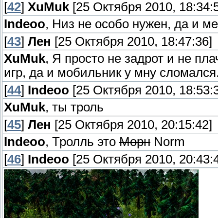
[
42
]
XuMuk
[25 Октября 2010, 18:34:
Indeoo
, Низ не особо нужен, да и м
[
43
]
Лен
[25 Октября 2010, 18:47:36]
XuMuk
, Я просто не задрот и не пл
игр, да и мобильник у мну сломался
[
44
]
Indeoo
[25 Октября 2010, 18:53:
XuMuk
, ты троль
[
45
]
Лен
[25 Октября 2010, 20:15:42]
Indeoo
, Тролль это
Морн
Norm
[
46
]
Indeoo
[25 Октября 2010, 20:43: