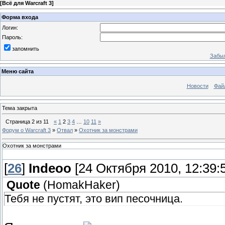
[
Всё для Warcraft 3
]
Форма входа
Логин:
Пароль:
запомнить
Забыл
Меню сайта
Новости
Фай
Тема закрыта
Страница
2
из
11
«
1
2
3
4
…
10
11
»
Форум о Warcraft 3
»
Отвал
»
Охотник за монстрами
Охотник за монстрами
[
26
]
Indeoo
[24 Октября 2010, 12:39:
Quote
(
HomakHaker
)
Тебя не пустят, это вип песочница.