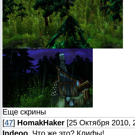
Еще скрины
[
47
]
HomakHaker
[25 Октября 2010, 2
Indeoo
, Что же это? Клифы!