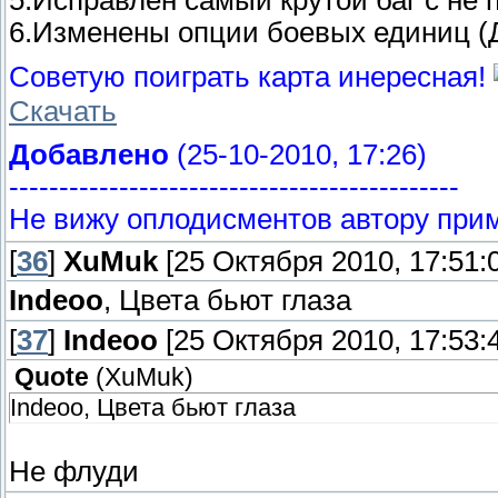
5.Исправлен самый крутой баг с не 
6.Изменены опции боевых единиц (
Советую поиграть карта инересная!
Скачать
Добавлено
(25-10-2010, 17:26)
---------------------------------------------
Не вижу оплодисментов автору при
[
36
]
XuMuk
[25 Октября 2010, 17:51:
Indeoo
, Цвета бьют глаза
[
37
]
Indeoo
[25 Октября 2010, 17:53:
Quote
(
XuMuk
)
Indeoo, Цвета бьют глаза
Не флуди