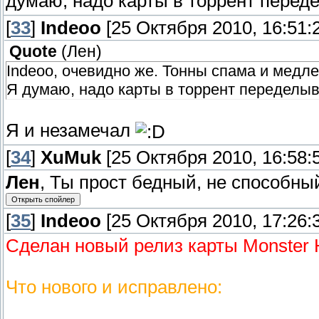
думаю, надо карты в торрент переде
[
33
]
Indeoo
[25 Октября 2010, 16:51:
Quote
(
Лен
)
Indeoo, очевидно же. Тонны спама и медле
Я думаю, надо карты в торрент переделыва
Я и незамечал
[
34
]
XuMuk
[25 Октября 2010, 16:58:
Лен
, Ты прост бедный, не способны
[
35
]
Indeoo
[25 Октября 2010, 17:26:
Сделан новый релиз карты Monster H
Что нового и исправлено: