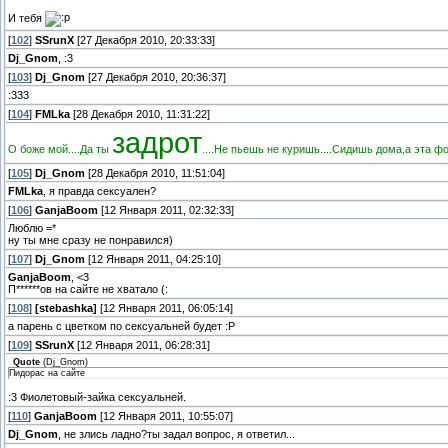
И тебя
[
102
]
SSrunX
[27 Декабря 2010, 20:33:33]
Dj_Gnom
, :3
[
103
]
Dj_Gnom
[27 Декабря 2010, 20:36:37]
:333
[
104
]
FMLka
[28 Декабря 2010, 11:31:22]
задрот
О боже мой....Да ты
....Не пьешь не куришь....Сидишь дома,а эта фо
[
105
]
Dj_Gnom
[28 Декабря 2010, 11:51:04]
FMLka
, я правда сексуален?
[
106
]
GanjaBoom
[12 Января 2011, 02:32:33]
Люблю =*
ну ты мне сразу не понравился)
[
107
]
Dj_Gnom
[12 Января 2011, 04:25:10]
GanjaBoom
, <3
П******ов на сайте не хватало (:
[
108
]
[stebashka]
[12 Января 2011, 06:05:14]
а парень с цветком по сексуальней будет :P
[
109
]
SSrunX
[12 Января 2011, 06:28:31]
Quote
(
Dj_Gnom
)
Пидорас на сайте
:3 Фиолетовый-зайка сексуальней.
[
110
]
GanjaBoom
[12 Января 2011, 10:55:07]
Dj_Gnom
, не злись ладно?ты задал вопрос, я ответил...