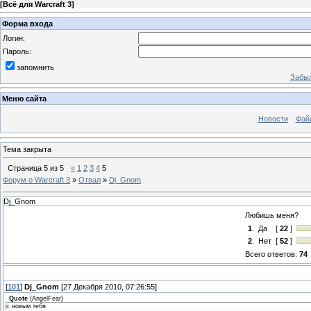
[
Всё для Warcraft 3
]
Форма входа
Логин:
Пароль:
запомнить
Забыл
Меню сайта
Новости
Фай
Тема закрыта
Страница
5
из
5
«
1
2
3
4
5
Форум о Warcraft 3
»
Отвал
»
Dj_Gnom
Dj_Gnom
Любишь меня?
1
.
Да
[
22
]
2
.
Нет
[
52
]
Всего ответов:
74
[
101
]
Dj_Gnom
[27 Декабря 2010, 07:26:55]
Quote
(
AngelFear
)
с новым тебя