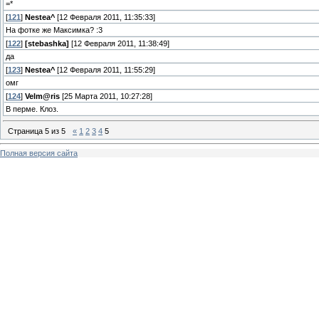
=*
[
121
]
Nestea^
[12 Февраля 2011, 11:35:33]
На фотке же Максимка? :3
[
122
]
[stebashka]
[12 Февраля 2011, 11:38:49]
да
[
123
]
Nestea^
[12 Февраля 2011, 11:55:29]
омг
[
124
]
Velm@ris
[25 Марта 2011, 10:27:28]
В перме. Клоз.
Страница
5
из
5
«
1
2
3
4
5
Полная версия сайта