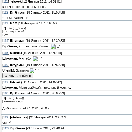
[
111
]
4elovek
[12 Января 2011, 14:51:01]
конечно люблю, очень очень.
[
112
]
Dj_Gnom
[18 Января 2011, 15:53:58]
Что за вулфмэн?
[
113
]
БАМ
[18 Января 2011, 17:10:50]
Quote
(
Dj_Gnom
)
Что за вулфмэн?
Бот.
[
114
]
Штурман
[19 Января 2011, 12:39:33]
Dj_Gnom
, Я тоже тебя обожаю.
[
115
]
U4enik)
[19 Января 2011, 12:42:45]
Штурман
, А я тебя.
[
116
]
Штурман
[19 Января 2011, 12:52:38]
U4enik)
, Взаимно
[
117
]
U4enik)
[19 Января 2011, 14:07:42]
Штурман
, Меня выбирай,я реальный мэн,чо.
[
118
]
Dj_Gnom
[24 Января 2011, 20:05:29]
Quote
(
U4enik)
)
реальный мэн,чо
Добавлено
(24-01-2011, 20:05)
---------------------------------------------
[
119
]
[stebashka]
[24 Января 2011, 20:52:33]
омг :^|
[
120
]
Dj_Gnom
[24 Января 2011, 21:40:44]