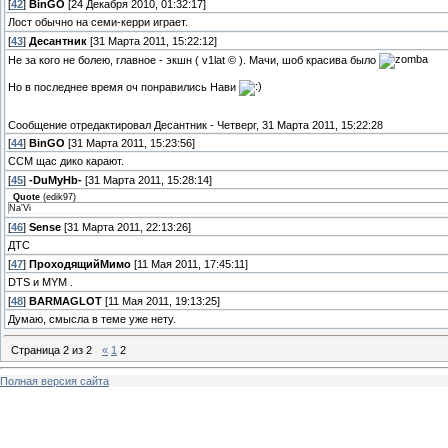
[
42
]
BinGO
[24 Декабря 2010, 01:32:17]
Лост обычно на семи-керри играет.
[
43
]
Десантник
[31 Марта 2011, 15:22:12]
Не за кого не болею, главное - экшн ( v1lat © ). Мачи, шоб красива было
Но в последнее время оч понравились Нави
Сообщение отредактировал
Десантник
-
Четверг, 31 Марта 2011, 15:22:28
[
44
]
BinGO
[31 Марта 2011, 15:23:56]
ССМ щас дико карают.
[
45
]
-DuMyHb-
[31 Марта 2011, 15:28:14]
Quote
(
edik97
)
Na'Vi
[
46
]
Sense
[31 Марта 2011, 22:13:26]
ДТС
[
47
]
ПроходящийМимо
[11 Мая 2011, 17:45:11]
DTS и MYM .
[
48
]
BARMAGLOT
[11 Мая 2011, 19:13:25]
Думаю, смысла в теме уже нету.
Страница
2
из
2
«
1
2
Полная версия сайта