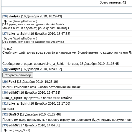
Всего ответов:
41
[
26
]
vladyka
[16 Декабря 2010, 18:29:43]
Quote
(
WakingTheDemon
)
DTS рулят, хотя хрен че сделают без Art.Style'а
Может быть и сделают, рано делать выводы.
[
27
]
Like_a_Spirit
[16 Декабря 2010, 18:47:58]
Quote
(
WakingTheDemon
)
DTS рулят, хотя хрен че сделают без Art.Style'а
Чо на?
Смайл лучший гангер всех времён и народов же. В своё время по кд дрочил на его 
Сообщение отредактировал
Like_a_Spirit
-
Четверг, 16 Декабря 2010, 21:16:45
[
28
]
vladyka
[16 Декабря 2010, 18:49:22]
[
29
]
Fox3
[16 Декабря 2010, 19:26:19]
за пгг и компанию офк. Соотечественники как никак
[
30
]
edik97
[16 Декабря 2010, 19:47:31]
Like_a_Spirit
, ну артстайл всеже =>>> смайла
[
31
]
Like_a_Spirit
[16 Декабря 2010, 21:17:05]
не факт
[
32
]
BinGO
[17 Декабря 2010, 01:27:46]
Просто им надо привыкнуть к новому игроку, со временем будут играть не хуже, чем
[
33
]
edik97
[17 Декабря 2010, 14:04:53]
Quote
(
Like_a_Spirit
)