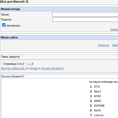
[
Всё для Warcraft 3
]
Форма входа
Логин:
Пароль:
запомнить
Забыл
Меню сайта
Новости
Фай
Тема закрыта
Страница
2
из
2
«
1
2
Форум о Warcraft 3
»
Отвал
»
За кого болеете?
За кого болеете?
за какую команды вы
1
.
DTS
2
.
Max1
3
.
MYM
4
.
NWO
5
.
EHOME
6
.
Na'Vi
7
.
Lost.eu