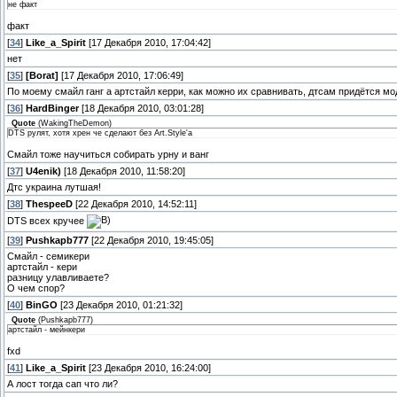
не факт
факт
[
34
]
Like_a_Spirit
[17 Декабря 2010, 17:04:42]
нет
[
35
]
[Borat]
[17 Декабря 2010, 17:06:49]
По моему смайл ганг а артстайл керри, как можно их сравнивать, дтсам придётся м
[
36
]
HardBinger
[18 Декабря 2010, 03:01:28]
Quote
(
WakingTheDemon
)
DTS рулят, хотя хрен че сделают без Art.Style'а
Смайл тоже научиться собирать урну и ванг
[
37
]
U4enik)
[18 Декабря 2010, 11:58:20]
Дтс украина лутшая!
[
38
]
ThespeeD
[22 Декабря 2010, 14:52:11]
DTS всех кручее
[
39
]
Pushkapb777
[22 Декабря 2010, 19:45:05]
Смайл - семикери
артстайл - кери
разницу улавливаете?
О чем спор?
[
40
]
BinGO
[23 Декабря 2010, 01:21:32]
Quote
(
Pushkapb777
)
артстайл - мейнкери
fxd
[
41
]
Like_a_Spirit
[23 Декабря 2010, 16:24:00]
А лост тогда сап что ли?