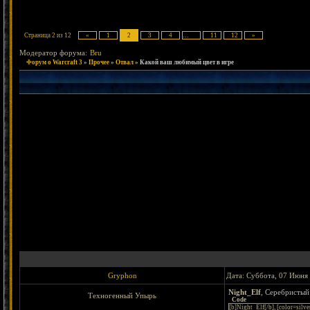
Страница
2
из
12
«
1
2
3
4
…
11
12
»
Модератор форума:
Bru
Форум о Warcraft 3
»
Прочее
»
Отвал
»
Какой ваш любимый цвет в игре
Gryphon
Дата: Суббота, 07 Июня 
Night_Elf
,
Серебристый
Техногенный Упырь
Code
[b]Night_Elf[/b], [color=sil