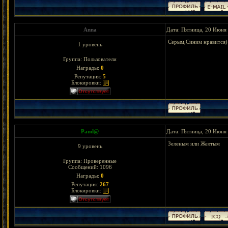
Anna
Дата: Пятница, 20 Июня 
Серым,Синим нравится)
1 уровень
Группа: Пользователи
Награды:
0
Репутация:
5
Блокировки:
Pand@
Дата: Пятница, 20 Июня 
Зеленым или Желтым
9 уровень
Группа: Проверенные
Сообщений:
1096
Награды:
0
Репутация:
267
Блокировки: