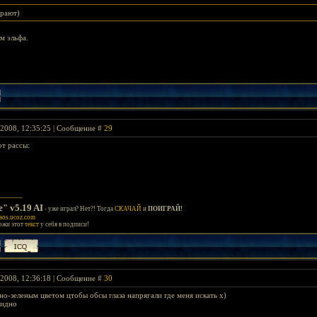
грают)
м эльфа.
2008, 12:35:25 | Сообщение #
29
от рассы:
e" v5.19 AI
- уже играл? Нет?! Тогда
СКАЧАЙ
и
ПОИГРАЙ!
aos.ucoz.com
ложи этот
текст
у себя в подписи!
2008, 12:36:18 | Сообщение #
30
о-зеленым цветом цтобы обсы глаза напрягали где меня искать х)
видно