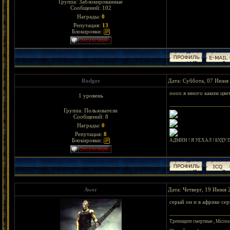
Группа: Заблокированные
Сообщений:
102
Награды:
0
Репутация:
13
Блокировки:
Rodger
Дата: Суббота, 07 Июня 
оооо я много каким цве
1 уровень
Группа: Пользователи
Сообщений:
8
Награды:
0
Репутация:
8
Блокировки:
АДМИН ! Я УЕХАЛ ! БУДУ
Awer
Дата: Четверг, 19 Июня 
серый он и в африке сер
Трепещите смертные , Microso