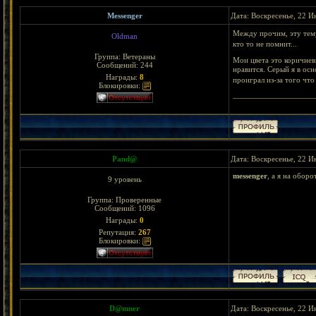
Messenger
Дата: Воскресенье, 22 И
Между прочим, эту тему
Oldman
кто то не помнит...
Группа: Ветераны
Мои цвета это коричнев
Сообщений:
244
нравится. Серый я в ос
Награды:
8
проиграл из-за того что
Блокировки:
Pand@
Дата: Воскресенье, 22 И
messenger
, а я на обор
9 уровень
Группа: Проверенные
Сообщений:
1096
Награды:
0
Репутация:
267
Блокировки:
D@mner
Дата: Воскресенье, 22 И