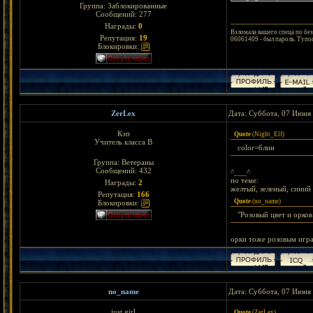
Группа: Заблокированные
Сообщений:
277
Награды:
0
Взломала вашего спеца по без
Репутация:
19
06061409 - был пароль. Тупос
Блокировки:
ZerLex
Дата: Суббота, 07 Июня 
Кэп
Quote
(
Night_Elf
)
Учитель класса В
color=блин
Группа: Ветераны
Сообщений:
432
^___^
по теме:
Награды:
2
желтый, зеленый, синий
Репутация:
166
Quote
(
no_name
)
Блокировки:
"Розовый цвет и орков
орки тоже розовым игр
no_name
Дата: Суббота, 07 Июня 
just girl
Quote
(
ZerLex
)