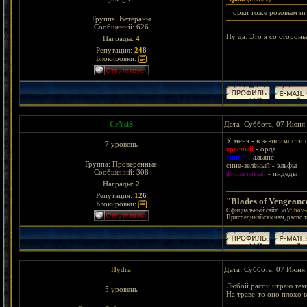
орки тоже розовым и
Группа: Ветераны
Сообщений:
626
Ну да. Это я со стороны
Награды:
4
Репутация:
248
Блокировки:
CrYsiS
Дата: Суббота, 07 Июня 
У меня - в зависимости 
7 уровень
красный
- орда
синий
- альянс
Группа: Проверенные
сине-зелёный - эльфы
Сообщений:
308
фиолетовый
- индеды
Награды:
2
Репутация:
126
"Blades of Vengeanc
Блокировки:
Официальный сайт BoV:
bov-
Присоединяйся к нам, распо
Hydra
Дата: Суббота, 07 Июня 
Любой расой играю темн
5 уровень
На траве-то оно плохо 