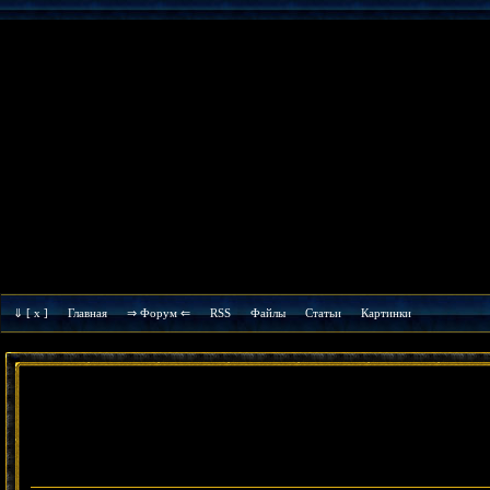
⇓
[ x ]
Главная
⇒ Форум ⇐
RSS
Файлы
Cтатьи
Картинки