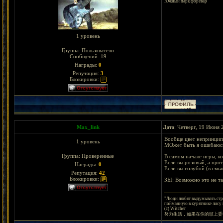
Южный парк форевap
1 уровень
Группа: Пользователи
Сообщений:
19
Награды:
0
Репутация:
3
Блокировки:
Max_link
Дата: Четверг, 19 Июня 
Вообще цвет непринципи
1 уровень
МОжет быть я ошибаюсь 
Группа: Проверенные
В самом начале игры, ко
Если вы розовый, а про
Награды:
0
Если вы голубой (в смыс
Репутация:
42
Блокировки:
ЗЫ: Возможно это не так
"Люди любят выдумывать стра
пойманную в курятнике лису и
(с) Witcher
努力生活，如果在你的頭上委