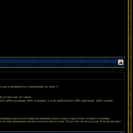
 года я незамепчал отклонений по ним =)
 (хуже) вас по скилу .
нете либо розовым либо зеленым, а если выйиграете либо красным, либо синим.
бманывая, воруя, исхлестывая жен вожжами, моря голодом старую бабку, четвертуя топорами
 все-таки привидение, которое ходит на заре по хатам. Тогда у них легчает на душе. И им проще жить"