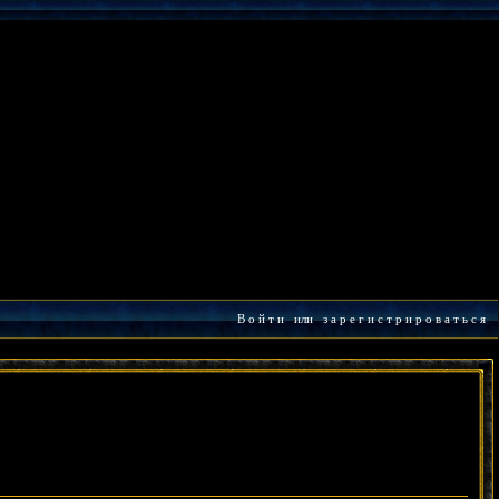
В о й т и
или
з а р е г и с т р и р о в а т ь с я