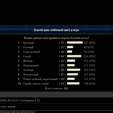
Какой ваш любимый цвет в игре
Каким цветом вам нравится играть больше всего?
1
.
Красный
[
72
]
[27.48%]
2
.
Розовый
[
21
]
[8.02%]
3
.
Сине-зелёный
[
16
]
[6.11%]
4
.
Синий
[
64
]
[24.43%]
5
.
Желтый
[
32
]
[12.21%]
6
.
Ораньжевый
[
30
]
[11.45%]
7
.
Зелёный
[
58
]
[22.14%]
8
.
Фиолетовый
[
47
]
[17.94%]
9
.
Тёмно-зелёный, коричневый
[
29
]
[11.07%]
10
.
Серый, светло-синий
[
54
]
[20.61%]
Всего ответов:
262
2008, 09:54:14 | Сообщение #
26
 тоже люблю.
ver]Серебристый тоже люблю.[/color]