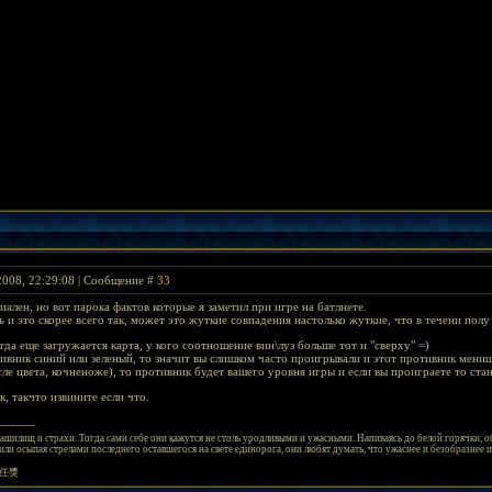
2008, 22:29:08 | Сообщение #
33
ален, но вот парока фактов которые я заметил при игре на батлнете.
и это скорее всего так, может это жуткие совпадения настолько жуткие, что в течени полу
гда еще загружается карта, у кого соотношение вин\луз больше тот и "сверху" =)
тивник синий или зеленый, то значит вы слишком часто проигрывали и этот противник менише
ле цвета, кочненоже), то противник будет вашего уровня игры и если вы проиграете то ста
, такчто извините если что.
шилищ и страхи. Тогда сами себе они кажутся не столь уродливыми и ужасными. Напиваясь до белой горячки, о
ли осыпая стрелами последнего оставшегося на свете единорога, они любят думать, что ужаснее и безобразнее их
任獎