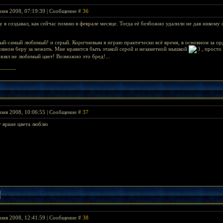
юня 2008, 07:19:39 | Сообщение #
36
 я создавал, как сейчас помню в феврале месяце. Тогда её безбожно удалили не дав никому 
ый-самый любимый! и серый. Коричневым я играю практически всё время, в основном за орд
новном беру за нежить. Мне нравится быть этакой серой и незаметной мышкой
, просто 
 взял не любимый цвет! Возможно это бред!...
юня 2008, 10:06:55 | Сообщение #
37
от яркие цвета люблю
юня 2008, 12:41:59 | Сообщение #
38