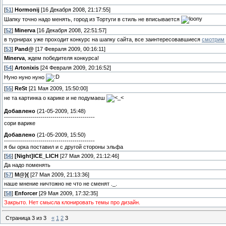
[
51
]
Hormonij
[16 Декабря 2008, 21:17:55]
Шапку точно надо менять, город из Тортуги в стиль не вписывается
[
52
]
Minerva
[16 Декабря 2008, 22:51:57]
в турнирах уже проходит конкурс на шапку сайта, все заинтересовавшиеся
смотрим
[
53
]
Pand@
[17 Февраля 2009, 00:16:11]
Minerva
, ждем победителя конкурса!
[
54
]
Artonixis
[24 Февраля 2009, 20:16:52]
Нуно нуно нуно
[
55
]
ReSt
[21 Мая 2009, 15:50:00]
не та картинка о карике и не подумаеш
Добавлено
(21-05-2009, 15:48)
---------------------------------------------
сори варике
Добавлено
(21-05-2009, 15:50)
---------------------------------------------
я бы орка поставил и с другой стороны эльфа
[
56
]
[Night]ICE_LICH
[27 Мая 2009, 21:12:46]
Да надо поменять
[
57
]
M@}{
[27 Мая 2009, 21:13:36]
наше мнение ничтожно не что не сменят ._.
[
58
]
Enforcer
[29 Мая 2009, 17:32:35]
Закрыто. Нет смысла клонировать темы про дизайн.
Страница
3
из
3
«
1
2
3