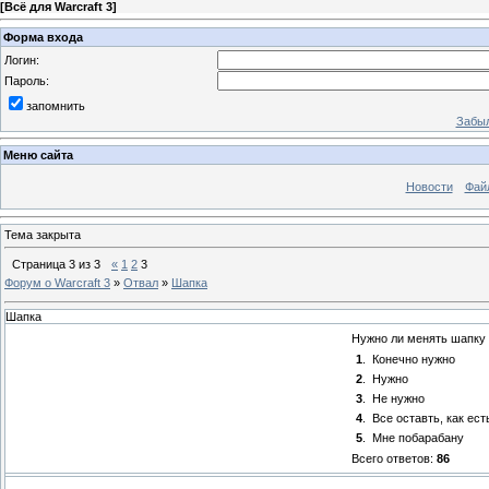
[
Всё для Warcraft 3
]
Форма входа
Логин:
Пароль:
запомнить
Забыл
Меню сайта
Новости
Фай
Тема закрыта
Страница
3
из
3
«
1
2
3
Форум о Warcraft 3
»
Отвал
»
Шапка
Шапка
Нужно ли менять шапку
1
.
Конечно нужно
2
.
Нужно
3
.
Не нужно
4
.
Все оставть, как ест
5
.
Мне побарабану
Всего ответов:
86