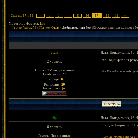
Страница
57
из
59
«
1
2
…
55
56
57
58
59
»
Модератор форума:
Bru
Форум о Warcraft 3
»
Прочее
»
Отвал
»
Любимая магия в Доте
(Обсуждаем магии разных геров в До
Sivik
Дата: Понедельник, 03 Н
ааа...один фиг она разу
2 уровень
Группа: Заблокированные
<b>Alice</b>, из за тебя проп
Сообщений:
27
Награды:
0
Репутация:
20
Блокировки:
4ip
Дата: Понедельник, 03 Н
Sivik, за Алерию в 5.56 
6 уровень
Группа: Проверенные
Помощь по Созданию карт