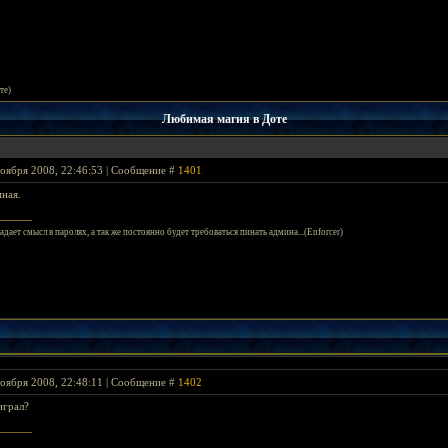
те)
Любимая магия в Доте
оября 2008, 22:46:53 | Сообщение #
1401
мная.
адает смысл в паролях, а так же постоянно будет требоваться пинать админа...(Enforcer)
оября 2008, 22:48:11 | Сообщение #
1402
играл?