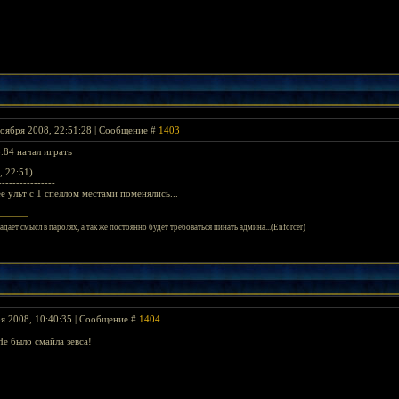
оября 2008, 22:51:28 | Сообщение #
1403
5.84 начал играть
, 22:51)
----------------
её ульт с 1 спеллом местами поменялись...
адает смысл в паролях, а так же постоянно будет требоваться пинать админа...(Enforcer)
я 2008, 10:40:35 | Сообщение #
1404
е было смайла зевса!