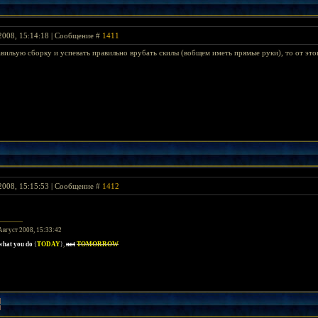
2008, 15:14:18 | Сообщение #
1411
авильую сборку и успевать правильно врубать скилы (вобщем иметь прямые руки), то от этог
2008, 15:15:53 | Сообщение #
1412
Август 2008, 15:33:42
 what you do
{
TODAY
}
,
not
TOMORROW