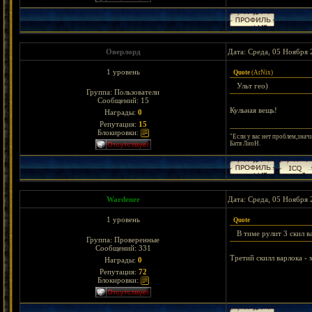
Оверлорд
Дата: Среда, 05 Ноября 
1 уровень
Quote
(
ArNix
)
Ульт гео)
Группа: Пользователи
Сообщений:
15
Кульная вещь!
Награды:
0
Репутация:
15
Блокировки:
"Если у вас нет проблем,знач
Батя ЛиоН.
Wardener
Дата: Среда, 05 Ноября 
1 уровень
Quote
В тиме рулит 3 скил в
Группа: Проверенные
Сообщений:
331
Третий скилл варлока - 
Награды:
0
Репутация:
72
Блокировки: