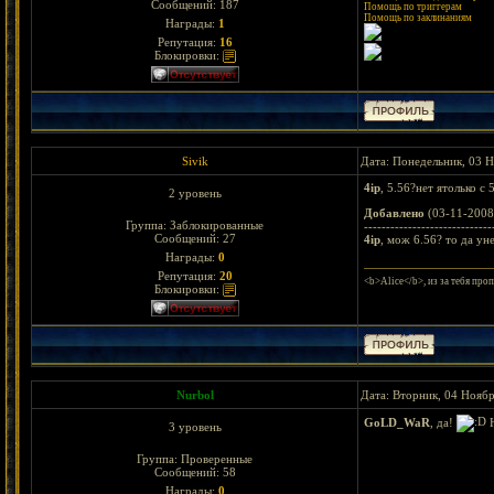
Сообщений:
187
Помощь по триггерам
Помощь по заклинаниям
Награды:
1
Репутация:
16
Блокировки:
Sivik
Дата: Понедельник, 03 Н
4ip
, 5.56?нет ятолько с 
2 уровень
Добавлено
(03-11-2008
Группа: Заблокированные
-----------------------------
Сообщений:
27
4ip
, мож 6.56? то да ун
Награды:
0
Репутация:
20
<b>Alice</b>, из за тебя проп
Блокировки:
Nurbol
Дата: Вторник, 04 Ноябр
GoLD_WaR
, да!
Н
3 уровень
Группа: Проверенные
Сообщений:
58
Награды:
0