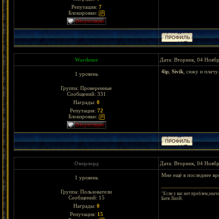
Репутация:
7
Блокировки:
Wardener
Дата: Вторник, 04 Ноябр
4ip
,
Sivik
, сижу и плач
1 уровень
Группа: Проверенные
Сообщений:
331
Награды:
0
Репутация:
72
Блокировки:
Оверлорд
Дата: Вторник, 04 Ноябр
Мне ещё в последнее вре
1 уровень
Группа: Пользователи
"Если у вас нет проблем,знач
Сообщений:
15
Батя ЛиоН.
Награды:
0
Репутация:
15