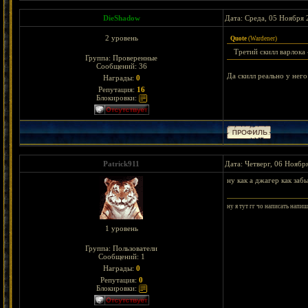
DieShadow
Дата: Среда, 05 Ноября 
2 уровень
Quote
(
Wardener
)
Третий скилл варлока 
Группа: Проверенные
Сообщений:
36
Да скилл реально у него
Награды:
0
Репутация:
16
Блокировки:
Patrick911
Дата: Четверг, 06 Ноябр
ну как а джагер как заб
ну я тут гг чо написать напи
1 уровень
Группа: Пользователи
Сообщений:
1
Награды:
0
Репутация:
0
Блокировки: