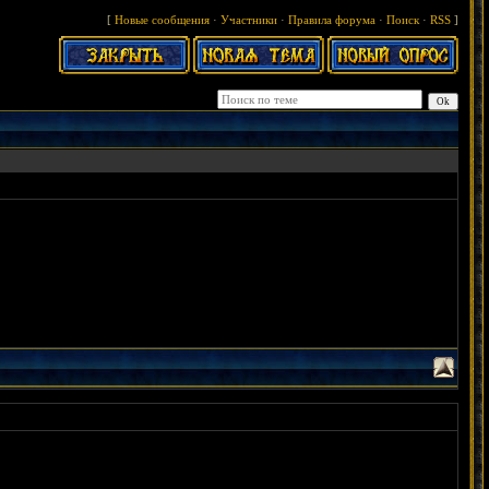
[
Новые сообщения
·
Участники
·
Правила форума
·
Поиск
·
RSS
]