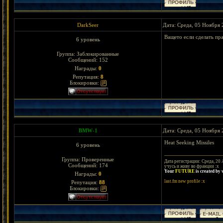
DarkSeer
Дата: Среда, 05 Ноября 
Ващето если сделать пр
6 уровень
Группа: Заблокированные
Сообщений:
152
Награды:
0
Репутация:
8
Блокировки:
BMW-1
Дата: Среда, 05 Ноября 
Heat Seeking Missiles
6 уровень
Группа: Проверенные
Дата регистрации: Среда, 20 
Сообщений:
174
учусь и живу во франции :х
Your
FUTURE
is created by
Награды:
0
last.fm new profile :x
Репутация:
88
Блокировки: