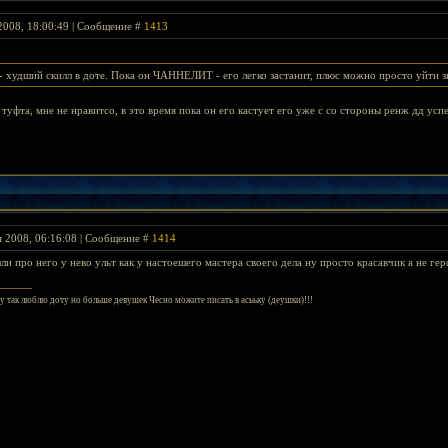
2008, 18:00:49 | Сообщение #
1413
- худший скилл в доте. Пока он ЧАННЕЛИТ - его легко застанит, плюс можно просто уйти зи
 туфта, мне не нравитсо, в это время пока он его кастует его уже с со стороны ренж дд успе
я 2008, 06:16:08 | Сообщение #
1414
ыли про него у нево ульт как у настоешего мастера своего дела ну просто красавчик а не гер
шу так люблю доту но больше девушек Чесно можите писать в асььку (деушки)!!!