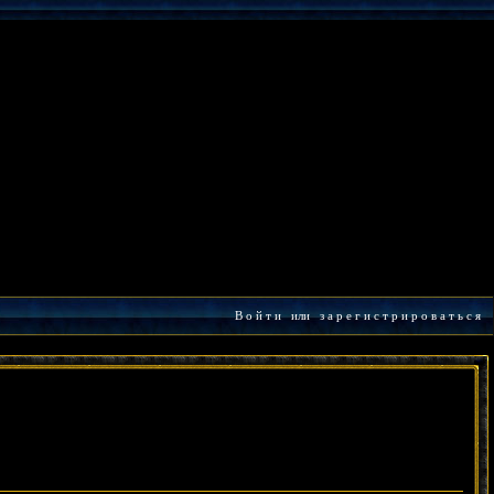
В о й т и
или
з а р е г и с т р и р о в а т ь с я