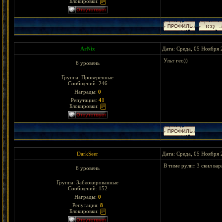
Блокировки:
ArNix
Дата: Среда, 05 Ноября 
Ульт гео))
6 уровень
Группа: Проверенные
Сообщений:
246
Награды:
0
Репутация:
41
Блокировки:
DarkSeer
Дата: Среда, 05 Ноября 
В тиме рулит 3 скил вар
6 уровень
Группа: Заблокированные
Сообщений:
152
Награды:
0
Репутация:
8
Блокировки: