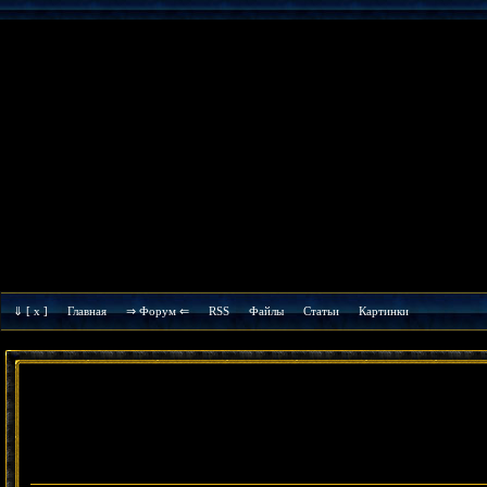
⇓
[ x ]
Главная
⇒ Форум ⇐
RSS
Файлы
Cтатьи
Картинки