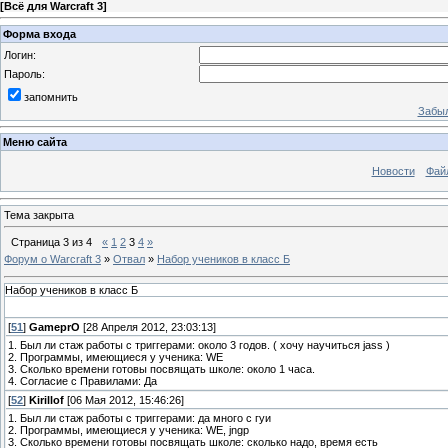
[
Всё для Warcraft 3
]
Форма входа
Логин:
Пароль:
запомнить
Забыл
Меню сайта
Новости
Фай
Тема закрыта
Страница
3
из
4
«
1
2
3
4
»
Форум о Warcraft 3
»
Отвал
»
Набор учеников в класс Б
Набор учеников в класс Б
[
51
]
GameprO
[28 Апреля 2012, 23:03:13]
1. Был ли стаж работы с триггерами: около 3 годов. ( хочу научиться jass )
2. Программы, имеющиеся у ученика: WE
3. Сколько времени готовы посвящать школе: около 1 часа.
4. Согласие с Правилами: Да
[
52
]
Kirillof
[06 Мая 2012, 15:46:26]
1. Был ли стаж работы с триггерами: да много с гуи
2. Программы, имеющиеся у ученика: WE, jngp
3. Сколько времени готовы посвящать школе: сколько надо, время есть