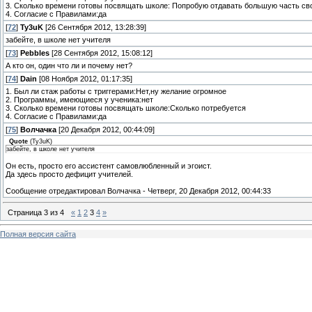
3. Сколько времени готовы посвящать школе: Попробую отдавать большую часть св
4. Согласие с Правилами:да
[
72
]
Ty3uK
[26 Сентября 2012, 13:28:39]
забейте, в школе нет учителя
[
73
]
Pebbles
[28 Сентября 2012, 15:08:12]
А кто он, один что ли и почему нет?
[
74
]
Dain
[08 Ноября 2012, 01:17:35]
1. Был ли стаж работы с триггерами:Нет,ну желание огромное
2. Программы, имеющиеся у ученика:нет
3. Сколько времени готовы посвящать школе:Сколько потребуется
4. Согласие с Правилами:да
[
75
]
Волчачка
[20 Декабря 2012, 00:44:09]
Quote
(
Ty3uK
)
забейте, в школе нет учителя
Он есть, просто его ассистент самовлюбленный и эгоист.
Да здесь просто дефицит учителей.
Сообщение отредактировал
Волчачка
-
Четверг, 20 Декабря 2012, 00:44:33
Страница
3
из
4
«
1
2
3
4
»
Полная версия сайта