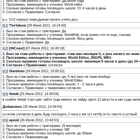
1. Был ли стаж работы с триггерами: Да,около года.
2. Программы, имеющиеся у ученика: World editor.
3. Сколько времени готовы посвящать школе: От 4 часов в день.
4. Согласие с Правилами: Согласен.
p.s. GUI хорошо знаю,думаю начать учить jazz.
[
61
]
TheYabear
[28 Июня 2012, 16:24:50]
1. Был ли стаж работы с триггерами: Да
2. Программы, имеющиеся у ученика: WorldEdit, если нужно что-то еще, скачаю
3. Сколько времени готовы посвящать школе: Весь день
4. Согласие с Правилами: Да
[
62
]
[iNCoast]
[07 Июля 2012, 16:49:18]
1. Был ли стаж работы с триггерами: стаж мал месяцев 5, о jass ничего не знаю
2. Программы, имеющиеся у ученика: World Editor, JNGP5, WEU
3. Сколько времени готовы посвящать школе: минимум 5 часов в день (до 24 
4. Согласие с Правилами:
согласен
[
63
]
Slardaran
[18 Июля 2012, 19:00:52]
1. Был ли стаж работы с триггерами: да, 5 лет,Jass не знаю вообще
2. Программы, имеющиеся у ученика: World Editor
3. Сколько времени готовы посвящать школе: 1 - 2 часа в день
4. Согласие с Правилами: с правилами согласен.
[
64
]
Vedak
[25 Июля 2012, 14:39:54]
в скайпе Vedak Cast щяс зайти туда немогу но зайду гдето 12 августа и как суда зап
Добавлено
(25 Июля 2012, 14:39:54)
---------------------------------------------
со всем согласен в день буду посещать 2 часа у мя тут нетбу есть такчто я устный
[
65
]
аркей
[26 Июля 2012, 13:44:51]
1. Был ли стаж работы с триггерами: (9 месяцев)
2. Программы, имеющиеся у ученика: WE
3. Сколько времени готовы посвящать школе: до 30мин
4. Согласие с Правилами:да