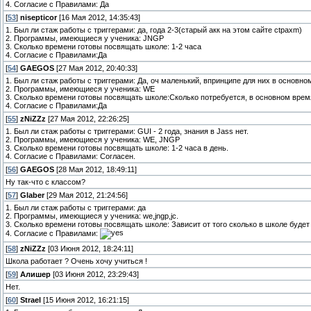
4. Согласие с Правилами: Да
[
53
]
nisepticor
[16 Мая 2012, 14:35:43]
1. Был ли стаж работы с триггерами: да, года 2-3(старый акк на этом сайте ctpaxm)
2. Программы, имеющиеся у ученика: JNGP
3. Сколько времени готовы посвящать школе: 1-2 часа
4. Согласие с Правилами:Да
[
54
]
GAEGOS
[27 Мая 2012, 20:40:33]
1. Был ли стаж работы с триггерами: Да, оч маленький, впринципе для них в основно
2. Программы, имеющиеся у ученика: WE
3. Сколько времени готовы посвящать школе:Сколько потребуется, в основном врем
4. Согласие с Правилами:Да
[
55
]
zNiZZz
[27 Мая 2012, 22:26:25]
1. Был ли стаж работы с триггерами: GUI - 2 года, знания в Jass нет.
2. Программы, имеющиеся у ученика: WE, JNGP
3. Сколько времени готовы посвящать школе: 1-2 часа в день.
4. Согласие с Правилами: Согласен.
[
56
]
GAEGOS
[28 Мая 2012, 18:49:11]
Ну так-что с классом?
[
57
]
Glaber
[29 Мая 2012, 21:24:56]
1. Был ли стаж работы с триггерами: да
2. Программы, имеющиеся у ученика: we,jngp,jc.
3. Сколько времени готовы посвящать школе: Зависит от того сколько в школе будет 
4. Согласие с Правилами:
[
58
]
zNiZZz
[03 Июня 2012, 18:24:11]
Школа работает ? Очень хочу учиться !
[
59
]
Алишер
[03 Июня 2012, 23:29:43]
Нет.
[
60
]
Strael
[15 Июня 2012, 16:21:15]