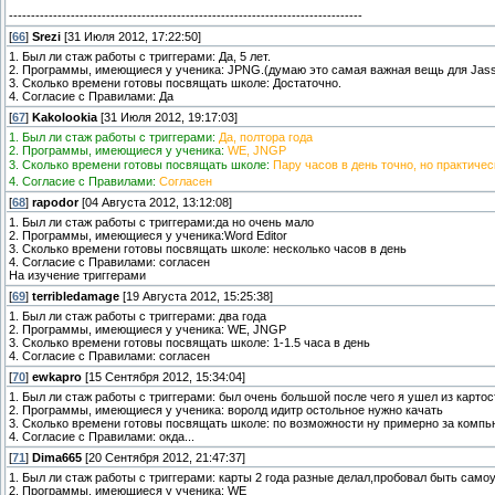
--------------------------------------------------------------------------------
[
66
]
Srezi
[31 Июля 2012, 17:22:50]
1. Был ли стаж работы с триггерами: Да, 5 лет.
2. Программы, имеющиеся у ученика: JPNG.(думаю это самая важная вещь для Jas
3. Сколько времени готовы посвящать школе: Достаточно.
4. Согласие с Правилами: Да
[
67
]
Kakolookia
[31 Июля 2012, 19:17:03]
1. Был ли стаж работы с триггерами:
Да, полтора года
2. Программы, имеющиеся у ученика:
WE, JNGP
3. Сколько времени готовы посвящать школе:
Пару часов в день точно, но практичес
4. Согласие с Правилами:
Согласен
[
68
]
rapodor
[04 Августа 2012, 13:12:08]
1. Был ли стаж работы с триггерами:да но очень мало
2. Программы, имеющиеся у ученика:Word Editor
3. Сколько времени готовы посвящать школе: несколько часов в день
4. Согласие с Правилами: согласен
На изучение триггерами
[
69
]
terribledamage
[19 Августа 2012, 15:25:38]
1. Был ли стаж работы с триггерами: два года
2. Программы, имеющиеся у ученика: WE, JNGP
3. Сколько времени готовы посвящать школе: 1-1.5 часа в день
4. Согласие с Правилами: согласен
[
70
]
ewkapro
[15 Сентября 2012, 15:34:04]
1. Был ли стаж работы с триггерами: был очень большой после чего я ушел из карто
2. Программы, имеющиеся у ученика: воролд идитр остольное нужно качать
3. Сколько времени готовы посвящать школе: по возможности ну примерно за компь
4. Согласие с Правилами: окда...
[
71
]
Dima665
[20 Сентября 2012, 21:47:37]
1. Был ли стаж работы с триггерами: карты 2 года разные делал,пробовал быть само
2. Программы, имеющиеся у ученика: WE