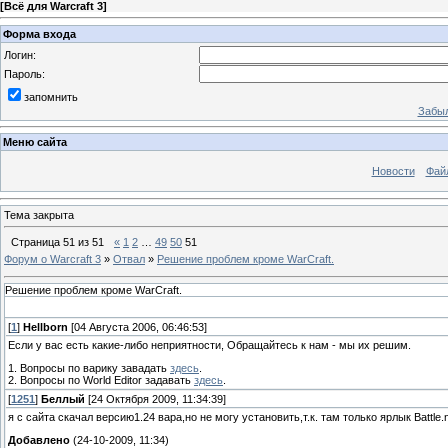
[
Всё для Warcraft 3
]
Форма входа
Логин:
Пароль:
запомнить
Забыл
Меню сайта
Новости
Фай
Тема закрыта
Страница
51
из
51
«
1
2
…
49
50
51
Форум о Warcraft 3
»
Отвал
»
Решение проблем кроме WarCraft.
Решение проблем кроме WarCraft.
[
1
]
Hellborn
[04 Августа 2006, 06:46:53]
Если у вас есть какие-либо неприятности, Обращайтесь к нам - мы их решим.
1. Вопросы по варику завадать
здесь
.
2. Вопросы по World Editor задавать
здесь
.
[
1251
]
Беллый
[24 Октября 2009, 11:34:39]
я с сайта скачал версию1.24 вара,но не могу установить,т.к. там только ярлык Battle.n
Добавлено
(24-10-2009, 11:34)