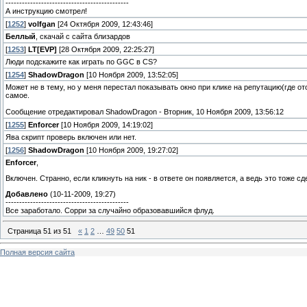
---------------------------------------------
А инструкцию смотрел!
[
1252
]
volfgan
[24 Октября 2009, 12:43:46]
Беллый
, скачай с сайта близардов
[
1253
]
LT[EVP]
[28 Октября 2009, 22:25:27]
Люди подскажите как играть по GGC в CS?
[
1254
]
ShadowDragon
[10 Ноября 2009, 13:52:05]
Может не в тему, но у меня перестал показывать окно при клике на репутацию(где от
самое.
Сообщение отредактировал
ShadowDragon
-
Вторник, 10 Ноября 2009, 13:56:12
[
1255
]
Enforcer
[10 Ноября 2009, 14:19:02]
Ява скрипт проверь включен или нет.
[
1256
]
ShadowDragon
[10 Ноября 2009, 19:27:02]
Enforcer
,
Включен. Странно, если кликнуть на ник - в ответе он появляется, а ведь это тоже сд
Добавлено
(10-11-2009, 19:27)
---------------------------------------------
Все заработало. Сорри за случайно образовавшийся флуд.
Страница
51
из
51
«
1
2
…
49
50
51
Полная версия сайта