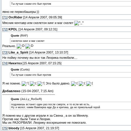
Ты лучше скажи кто был против
явно не пермобашеры:))
[
71
]
OrcRider
[14 Апреля 2007, 09:05:39]
Мясник-кентавр или скелетон кинг и маг скелет
[
72
]
KPOL
[14 Апреля 2007, 09:12:31]
Quote
(RAF)
скелетон кинг и маг скелет
Реально.
[
73
]
Like_a_Spirit
[14 Апреля 2007, 13:10:37]
Не пойму почему вы все так Леорика полюбили....
[
74
]
Никитоз
[15 Апреля 2007, 07:15:25]
Quote
(Curtis)
Ты лучше скажи кто был против
Я не помню.
Это было давно.
Добавлено
(15-04-2007, 7:15 Am)
---------------------------------------------
Quote
(JoLLy_RoGeR)
подумаешь встанет один раз после смерти, и то если мп есть,
Ну и молот, хммм Вампирка мде Да и критика, да не прикольный герой
Я помню мы с другом играли я за Свена , а он за Менялу.
Против нас были Тини и Леорик.
Мы их РАЗОРВАЛИ. Леорику воскрешение не помогало.
[
75
]
bloody
[15 Апреля 2007, 21:19:37]