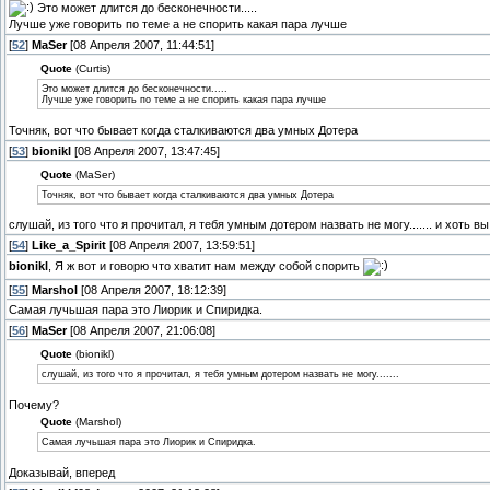
Это может длится до бесконечности.....
Лучше уже говорить по теме а не спорить какая пара лучше
[
52
]
MaSer
[08 Апреля 2007, 11:44:51]
Quote
(Curtis)
Это может длится до бесконечности.....
Лучше уже говорить по теме а не спорить какая пара лучше
Точняк, вот что бывает когда сталкиваются два умных Дотера
[
53
]
bionikl
[08 Апреля 2007, 13:47:45]
Quote
(MaSer)
Точняк, вот что бывает когда сталкиваются два умных Дотера
слушай, из того что я прочитал, я тебя умным дотером назвать не могу....... и хоть 
[
54
]
Like_a_Spirit
[08 Апреля 2007, 13:59:51]
bionikl
, Я ж вот и говорю что хватит нам между собой спорить
[
55
]
Marshol
[08 Апреля 2007, 18:12:39]
Самая лучьшая пара это Лиорик и Спиридка.
[
56
]
MaSer
[08 Апреля 2007, 21:06:08]
Quote
(bionikl)
слушай, из того что я прочитал, я тебя умным дотером назвать не могу.......
Почему?
Quote
(Marshol)
Самая лучьшая пара это Лиорик и Спиридка.
Доказывай, вперед