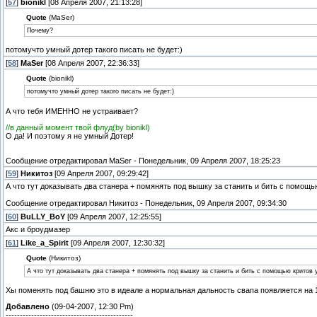
[
57
]
bionikl
[08 Апреля 2007, 21:13:28]
Quote
(MaSer)
Почему?
потомучто умный дотер такого писать не будет:)
[
58
]
MaSer
[08 Апреля 2007, 22:36:33]
Quote
(bionikl)
потомучто умный дотер такого писать не будет:)
А что тебя ИМЕННО не устраивает?
//в данный момент твой флуд(by bionikl)
О да! И поэтому я не умный Дотер!
Сообщение отредактировал
MaSer
-
Понедельник, 09 Апреля 2007, 18:25:23
[
59
]
Никитоз
[09 Апреля 2007, 09:29:42]
А что тут доказывать два станера + помянять под вышку за станить и бить с помощь
Сообщение отредактировал
Никитоз
-
Понедельник, 09 Апреля 2007, 09:34:30
[
60
]
BuLLY_BoY
[09 Апреля 2007, 12:25:55]
Акс и броудмазер
[
61
]
Like_a_Spirit
[09 Апреля 2007, 12:30:32]
Quote
(Никитоз)
А что тут доказывать два станера + помянять под вышку за станить и бить с помощью критов 
Хы поменять под башню это в идеале а нормальная дальность свапа появляется на 
Добавлено
(09-04-2007, 12:30 Pm)
---------------------------------------------