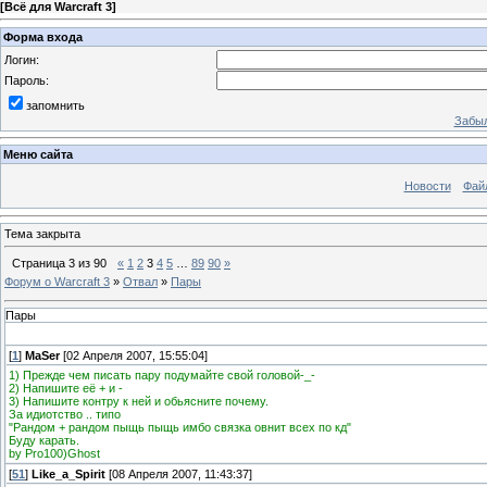
[
Всё для Warcraft 3
]
Форма входа
Логин:
Пароль:
запомнить
Забыл
Меню сайта
Новости
Фай
Тема закрыта
Страница
3
из
90
«
1
2
3
4
5
…
89
90
»
Форум о Warcraft 3
»
Отвал
»
Пары
Пары
[
1
]
MaSer
[02 Апреля 2007, 15:55:04]
1) Прежде чем писать пару подумайте свой головой-_-
2) Напишите её + и -
3) Напишите контру к ней и обьясните почему.
За идиотство .. типо
"Рандом + рандом пыщь пыщь имбо связка овнит всех по кд"
Буду карать.
by Pro100)Ghost
[
51
]
Like_a_Spirit
[08 Апреля 2007, 11:43:37]