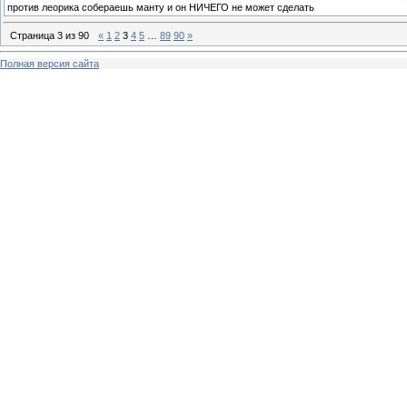
против леорика собераешь манту и он НИЧЕГО не может сделать
Страница
3
из
90
«
1
2
3
4
5
…
89
90
»
Полная версия сайта