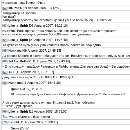
Неплохая пара Таурен+Урса
[
62
]
MOPnEX
[09 Апреля 2007, 13:12:39]
Тайдхантер и Скорпион.
Как вам?
Тайдхантер делает ульт, скорпион делает ульт. И всем конец.... Наверное.
[
63
]
Like_a_Spirit
[09 Апреля 2007, 14:21:10]
Никитоз
, Если против тя на линии милишник стоит то да это может прокатить
а против кого нибудь с ренжем 500-600 ничего не сделаешь
[
64
]
Like_a_Spirit
[09 Апреля 2007, 14:26:40]
Та даже если нубы у них ума хватит к мобам близко не подходить
[
65
]
Никитоз
[09 Апреля 2007, 14:48:15]
Да просто Меняла и скелет обладают станом. Возьмут за станят кого-нибудь да и нач
[
66
]
JoLLy_RoGeR
[11 Апреля 2007, 12:43:16]
НЕ по приколу пара Дроу Рангерши и Лайфстилера. Думаете это бред? - Вы ошибаете
[
67
]
ALF
[11 Апреля 2007, 13:21:57]
Дану классная пара Это ЛИОРИК И СПИРИДКА.
[
68
]
Никитоз
[11 Апреля 2007, 15:41:30]
Quote
(JoLLy_RoGeR)
НЕ по приколу пара Дроу Рангерши и Лайфстилера. Думаете это бред? - Вы ошибаетесь!!!
Я со своим другом взял эту пару. Играли 2 на 2. Мы победили
Я-N'aix. Друг-Тракса.
[
69
]
Like_a_Spirit
[11 Апреля 2007, 15:53:02]
Ты лучше скажи кто был против
[
70
]
bionikl
[11 Апреля 2007, 18:00:13]
Quote
(Curtis)