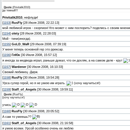
---------------------------------------------
Quote
(
Privitalik2010
)
да темный!!!
Privitalik2010
, нефлуди!
[
1153
]
RusFly
[28 Июля 2008, 22:22:13]
мой любимой игрок - скорпион! Кто может с ним поспорить? поделись с своим мнени
[
1154
]
olety
[28 Июля 2008, 22:28:03]
Мой - тини(иногда).
[
1155
]
GoLD_WaR
[29 Июля 2008, 07:39:19]
У меня теперь основной гер это ррексар.
[
1156
]
ГлЮк
[30 Июля 2008, 15:57:12]
я иногда за медведа играл, раньше думал, что он дохляк, а на самом деле - крут
[
1157
]
Wardener
[30 Июля 2008, 16:10:33]
Свежий любимец -Дирж.
[
1158
]
RusFly
[30 Июля 2008, 19:54:28]
Урса супер герой, но я не умею им играть.
(хочу научиться!)
[
1159
]
Staff_of_Angels
[30 Июля 2008, 19:59:11]
Quote
(
RusFly
)
(хочу научиться!)
учись
[
1160
]
RusFly
[30 Июля 2008, 20:05:52]
А сам то умеешь??
[
1161
]
Staff_of_Angels
[30 Июля 2008, 21:16:58]
я умею всеми. Урсой особенно очень ее люблю