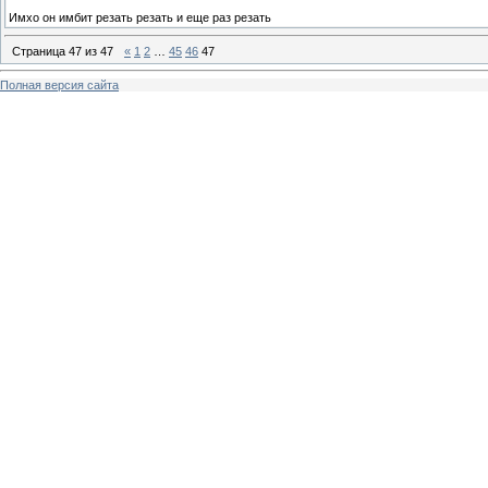
Имхо он имбит резать резать и еще раз резать
Страница
47
из
47
«
1
2
…
45
46
47
Полная версия сайта