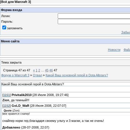
[
Всё для Warcraft 3
]
Форма входа
Логин:
Пароль:
запомнить
Забыл
Меню сайта
Новости
Фай
Тема закрыта
Страница
47
из
47
«
1
2
…
45
46
47
Форум о Warcraft 3
»
Отвал
»
Какой Ваш основной герой в Dota Allstars?
Какой Ваш основной герой в Dota Allstars?
[
1151
]
Privitalik2010
[28 Июля 2008, 19:27:46]
Zion
, да темный!!!
[
1152
]
GoLD_WaR
[28 Июля 2008, 22:07:07]
Quote
(
Zion
)
мне нравится снапер!
снайпер норм гер,благадаря своему ульту и 3 магии, а так не очень!
Добавлено
(28-07-2008, 22:07)