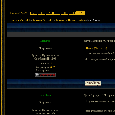
Страница
12
из
12
«
1
2
…
10
11
12
Форум о Warcraft 3
»
Тактика Warcraft 3
»
Тактика за Ночных эльфов
»
МассХантресс
Lich246
Дата: Пятница, 01 Февра
9 уровень
Цитата
(
NecKtulxy
)
хантессы сильнейший
Группа: Проверенные
Сообщений:
1103
И очень уязвимый к дал
Награды:
0
Репутация:
637
Блокировки:
DewShine
Дата: Среда, 13 Февраля
Штучек пять-шесть. Под
3 уровень
Группа: Проверенные
зааос кул карта кароче http:/
Сообщений:
76