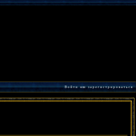
В о й т и
или
з а р е г и с т р и р о в а т ь с я