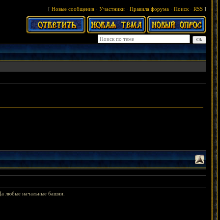
[
Новые сообщения
·
Участники
·
Правила форума
·
Поиск
·
RSS
]
Да любые начальные башни.