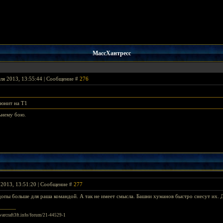
МассХантресс
ля 2013, 13:55:44 | Сообщение #
276
 юнит на T1
ьнему бою.
 2013, 13:51:20 | Сообщение #
277
опы больше для раша командой. А так не имеет смысла. Башни хуманов быстро снесут их. 
/warcraft3ft.info/forum/21-44529-1