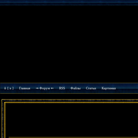
⇓
[ x ]
Главная
⇒ Форум ⇐
RSS
Файлы
Cтатьи
Картинки