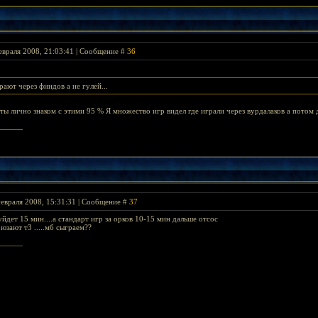
евраля 2008, 21:03:41 | Сообщение #
36
ают через финдов а не гулей...
 ты лично знаком с этими 95 % Я множество игр видел где играли через вурдалаков а потом 
евраля 2008, 15:31:31 | Сообщение #
37
уйдет 15 мин....а стандарт игр за орков 10-15 мин дальше отсос
 юзают т3 .....мб сыграем??