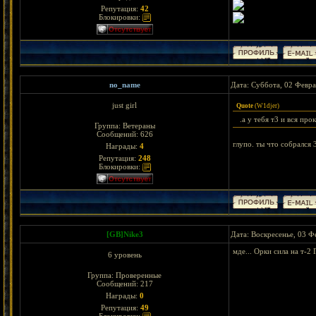
Репутация:
42
Блокировки:
no_name
Дата: Суббота, 02 Февра
just girl
Quote
(
W1djer
)
.а у тебя т3 и вся пр
Группа: Ветераны
Сообщений:
626
глупо. ты что собрался 3
Награды:
4
Репутация:
248
Блокировки:
[GB]Nike3
Дата: Воскресенье, 03 Ф
мде... Орки сила на т-2
6 уровень
Группа: Проверенные
Сообщений:
217
Награды:
0
Репутация:
49