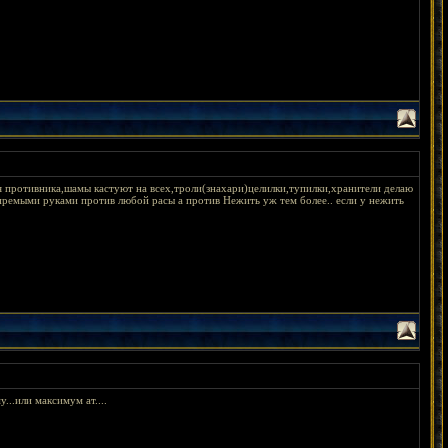
я противника,шамы кастуют на всех,троли(знахари)целилки,тупилки,хранители делаю
 премыми руками против любой расы а против Нежить уж тем более.. если у нежить
..или максимум ат....