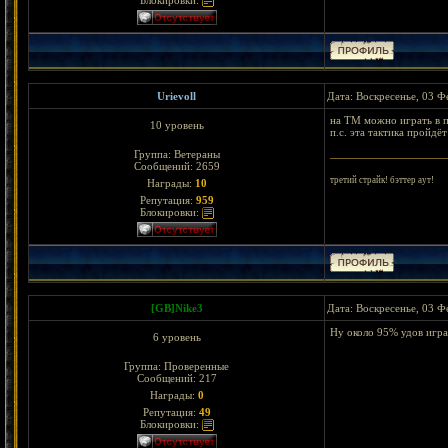
Блокировки:
Urievoll
Дата: Воскресенье, 03 Ф
на ТМ можно играть в п
10 уровень
п.с. эта тактика пройдёт
Группа: Ветераны
Сообщений:
2659
третий страйк! бэттер аут!
Награды:
10
Репутация:
959
Блокировки:
[GB]Nike3
Дата: Воскресенье, 03 Ф
Ну около 95% удов играю
6 уровень
Группа: Проверенные
Сообщений:
217
Награды:
0
Репутация:
49
Блокировки: