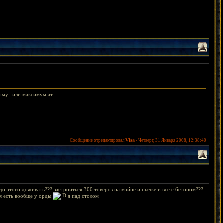
у...или максимум ат....
Visa
Сообщение отредактировал
-
Четверг, 31 Января 2008, 12:38:40
до этого доживать??? застроиться 300 товеров на мэйне и нычке и все с бетоном???
рая есть вообще у орды
я пад столом