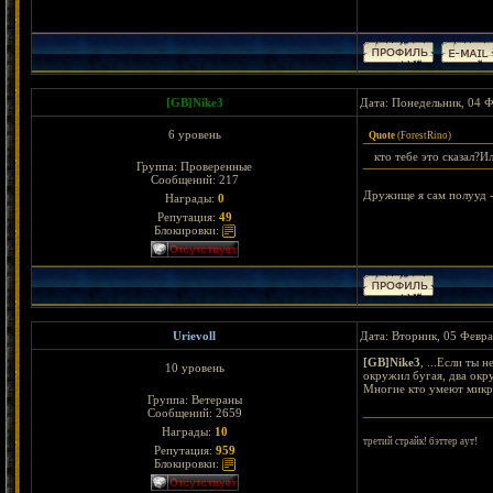
[GB]Nike3
Дата: Понедельник, 04 Ф
6 уровень
Quote
(
ForestRino
)
кто тебе это сказал?И
Группа: Проверенные
Сообщений:
217
Дружище я сам полууд -_
Награды:
0
Репутация:
49
Блокировки:
Urievoll
Дата: Вторник, 05 Февра
[GB]Nike3
, ...Если ты 
10 уровень
окружил бугая, два окру
Многие кто умеют микри
Группа: Ветераны
Сообщений:
2659
Награды:
10
третий страйк! бэттер аут!
Репутация:
959
Блокировки: