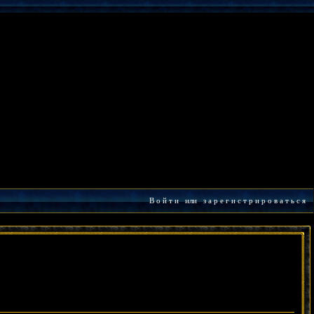
В о й т и
или
з а р е г и с т р и р о в а т ь с я