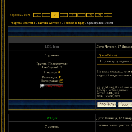
Страница
2
из
21
«
1
2
3
4
…
20
21
»
Форум о Warcraft 3
»
Тактика Warcraft 3
»
Тактика за Орду
»
Орда против Нежити
LDL-Iron
Дата: Четверг, 17 Январ
1 уровень
Quote
(
Paimon
)
Строем кучу кадоев и 
Группа: Пользователи
Сообщений:
2
Не вижу смысла... кого 
Награды:
0
кадои) + когда начнется 
Репутация:
11
Блокировки:
gg., gl, hf, omg, thx. u2 - в
getway - Lorderon, usawest
accoun - LDL_Iron
from - Belarus, Brest
W1djer
Дата: Пятница, 18 Январ
тактика самая простая...
7 уровень