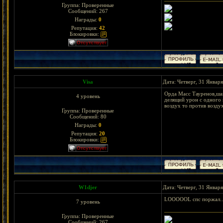
Группа: Проверенные
Сообщений:
267
Награды:
0
Репутация:
42
Блокировки:
Visa
Дата: Четверг, 31 Январ
Орда Масс Тауренов,шам
4 уровень
делящий урон с одного 
воздух то против воздух
Группа: Проверенные
Сообщений:
80
Награды:
0
Репутация:
20
Блокировки:
W1djer
Дата: Четверг, 31 Январ
LOOOOOL спс поржал....
7 уровень
Группа: Проверенные
Сообщений:
267