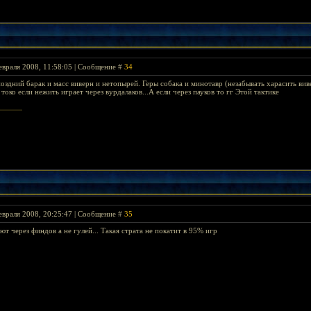
евраля 2008, 11:58:05 | Сообщение #
34
оздний барак и масс виверн и нетопырей. Геры собака и минотавр (незабывать харасить вив
 токо если нежить играет через вурдалаков...А если через пауков то гг Этой тактике
евраля 2008, 20:25:47 | Сообщение #
35
т через финдов а не гулей... Такая страта не покатит в 95% игр