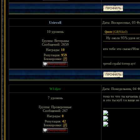
Urievoll
Дата: Воскресенье, 03 Ф
10 уровень
Quote
(
|GB|Nike3
)
Ну около 95% удов игр
Группа: Ветераны
Сообщений:
2659
кто тебе это сказал?Или
Награды:
10
Репутация:
959
Блокировки:
третий страйк! бэттер аут!
W1djer
Дата: Понедельник, 04 Ф
тока то что ты качаешь 
7 уровень
и это ты нуб т.к ваще не
Группа: Проверенные
Сообщений:
267
Награды:
0
Репутация:
42
Блокировки: