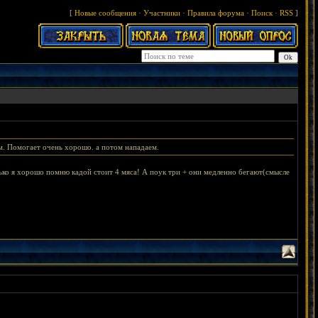
[
Новые сообщения
·
Участники
·
Правила форума
·
Поиск
·
RSS
]
ем. Помогает очень хорошо. а потом нападаем.
олько я хорошо помню кадой стоит 4 мяса! А поук три + они медленно бегают(смысле