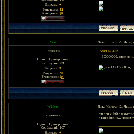
Награды:
0
Репутация:
42
Блокировки:
Visa
Дата: Четверг, 31 Январ
4 уровень
Quote
(
W1djer
)
LOOOOOL спс поржал...
Группа: Проверенные
Сообщений:
80
ты LOOOOOL ну с ко
Награды:
0
Репутация:
20
Блокировки:
W1djer
Дата: Четверг, 31 Январ
спроси у 100 адекватных
7 уровень
я ваще фигею....максиму
Группа: Проверенные
Сообщений:
267
Награды:
0