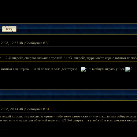
я 2008, 12:37:48 | Сообщение #
30
..2-й апгрейд спиртов шаманов тролей!!! + т3 ,апгрейд тауренов!эт игра с компом полюбом
мпом я не играю..... я ей только в соло действуею...
в общем играть учись
я 2008, 20:44:48 | Сообщение #
31
 людей хорошо играющих за орков и тебе тоже самое скажут что и я....ты как собираешься 
м что есть у орды при обычной игре это т2! 3-4 спирта.....а у тебя т3 и вся прокачка кото