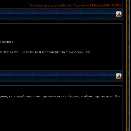
W1djer
Сообщение отредактировал
-
Понедельник, 04 Февраля 2008, 15:32:51
м дестров
е черз гулей... но опять таки тебе говорю это 5, максимум 10%
рком, т.к. с аурой смерти они практически не победимы, особенно против орка...Раз