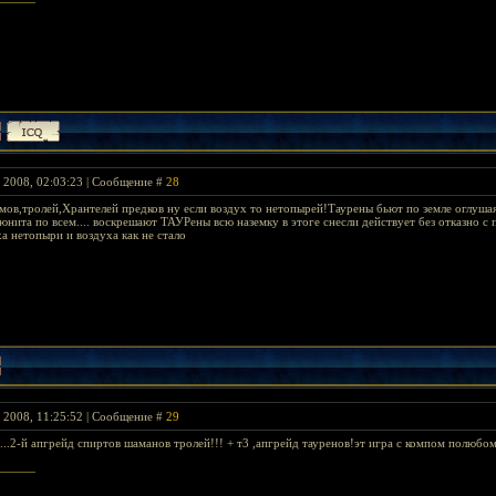
я 2008, 02:03:23 | Сообщение #
28
ов,тролей,Хрантелей предков ну если воздух то нетопырей!Таурены бьют по земле оглуша
юнита по всем.... воскрешают ТАУРены всю наземку в этоге снесли действует без отказно с
а нетопыри и воздуха как не стало
я 2008, 11:25:52 | Сообщение #
29
.2-й апгрейд спиртов шаманов тролей!!! + т3 ,апгрейд тауренов!эт игра с компом полюбому.