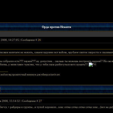
Орда против Нежити
я 2008, 14:27:05 | Сообщение #
26
волков налетаем на нежить, хаваем кадоями все войско, врубаем свиток скорости и свалива
ты собрался есть??? пауков??? ну допустим... сколько ты можешь построить кадоев!? На ск
битва, у меня такое чувство, что у тебя глаза разбегуться кого кушать!!!
от на мой взгляд прожиточный минимум для геймера в battle.net
я 2008, 15:14:32 | Сообщение #
27
бм+сх + райдеры и грунты...и тупой херокилл...хекс сетка сетка сетка сетка хекс...(все на дк)