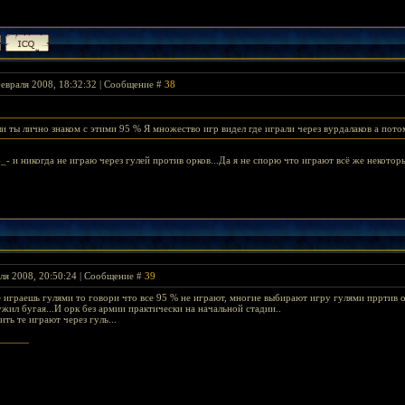
евраля 2008, 18:32:32 | Сообщение #
38
ли ты лично знаком с этими 95 % Я множество игр видел где играли через вурдалаков а пото
- и никогда не играю через гулей против орков...Да я не спорю что играют всё же некоторы
ля 2008, 20:50:24 | Сообщение #
39
не играешь гулями то говори что все 95 % не играют, многие выбирают игру гулями прртив о
жил бугая...И орк без армии практически на начальной стадии..
ть те играют через гуль...