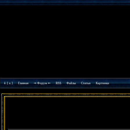
⇓
[ x ]
Главная
⇒ Форум ⇐
RSS
Файлы
Cтатьи
Картинки