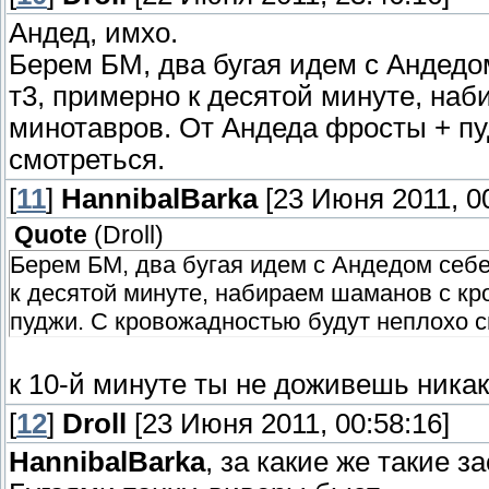
Андед, имхо.
Берем БМ, два бугая идем с Андедо
т3, примерно к десятой минуте, на
минотавров. От Андеда фросты + пу
смотреться.
[
11
]
HannibalBarka
[23 Июня 2011, 00
Quote
(
Droll
)
Берем БМ, два бугая идем с Андедом себе
к десятой минуте, набираем шаманов с к
пуджи. С кровожадностью будут неплохо с
к 10-й минуте ты не доживешь никак
[
12
]
Droll
[23 Июня 2011, 00:58:16]
HannibalBarka
, за какие же такие 