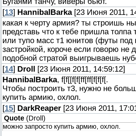
Бугаями танчу, виверы бьют.
[
13
]
HannibalBarka
[23 Июня 2011, 14
какая к черту армия? ты строишь ны
представь что к тебе пришла толпа т
или тупо масс т1 юнитов (футы под 
застройкой, короче если говорю не 
подобной стратой выигрываешь нубов
[
14
]
Droll
[23 Июня 2011, 14:59:12]
HannibalBarka
, f[f[[f[f[ff[ff[f[f[f[.
Чтобы построить т3, нужно не больш
купить армию, охлол.
[
15
]
DarkReaper
[23 Июня 2011, 17:01
Quote
(
Droll
)
можно запросто купить армию, охлол.