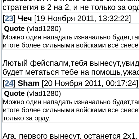
стратегия в 2 на 2, и не только за орд
[
23
]
Чеч
[19 Ноября 2011, 13:32:22]
Quote
(
vlad1280
)
Можно один нападать изначально будет,так
итоге более сильными войсками всё снесё
Лютый фейспалм,тебя вынесут,увиди
будет метаться тебе на помощь,ужас
[
24
]
Sham
[20 Ноября 2011, 00:17:24]
Quote
(
vlad1280
)
Можно один нападать изначально будет,так
итоге более сильными войсками всё снесёт
только за орду.
Ага, первого вынесут, останется 2х1,