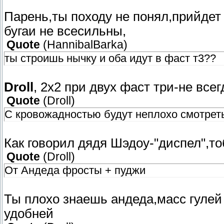
Парень,ты походу не понял,прийдет
бугаи не всесильны,
Quote
(
HannibalBarka
)
ты строишь нычку и оба идут в фаст т3??
Droll
, 2х2 при двух фаст три-не все
Quote
(
Droll
)
С кровожадностью будут неплохо смотрет
Как говорил дядя Шэдоу-"диспел",т
Quote
(
Droll
)
От Андеда фросты + пуджи
Ты плохо знаешь андеда,масс гулей 
удобней