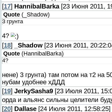
[
17
]
HannibalBarka
[23 Июня 2011, 19
Quote
(
_Shadow
)
3 грунта
4?
[
18
]
_Shadow
[23 Июня 2011, 20:22:0
Quote
(
HannibalBarka
)
4?
нене) 3 грунта) там потом на т2 на 
нубам удобнее хДДД
[
19
]
JerkySasha9
[23 Июля 2011, 15:0
орда и альянс сильны целители буду
[
20
]
Dallase
[24 Июля 2011, 12:58:25]