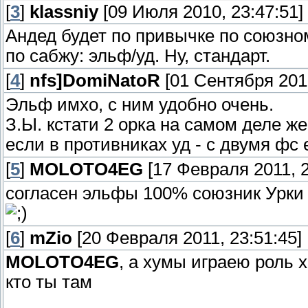
[
3
]
klassniy
[09 Июля 2010, 23:47:51]
Андед будет по привычке по союзн
по сабжу: эльф/уд. Ну, стандарт.
[
4
]
nfs]DomiNatoR
[01 Сентября 2010
Эльф имхо, с ним удобно очень.
З.Ы. кстати 2 орка на самом деле же
если в противниках уд - с двумя фс 
[
5
]
MOLOTO4EG
[17 Февраля 2011, 2
согласен эльфы 100% союзник Урки 
[
6
]
mZio
[20 Февраля 2011, 23:51:45]
MOLOTO4EG
, а хумы играею роль 
кто ты там