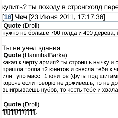
купить? ты походу в стронгхолд пер
[
16
]
Чеч
[23 Июня 2011, 17:17:36]
Quote
(
Droll
)
нужно не больше 700 голда и 400 дерева, 
Ты не учел здания
Quote
(
HannibalBarka
)
какая к черту армия? ты строишь нычку и о
пришла толпа т2 юнитов и снесла тебя к че
или тупо масс т1 юнитов (футы под щитами
короче если говорю не доживешь, то не д
выигрываешь нубов, то честь тебе и хвала.
Quote
(
Droll
)
f[f[[f[f[ff[ff[f[f[f[.