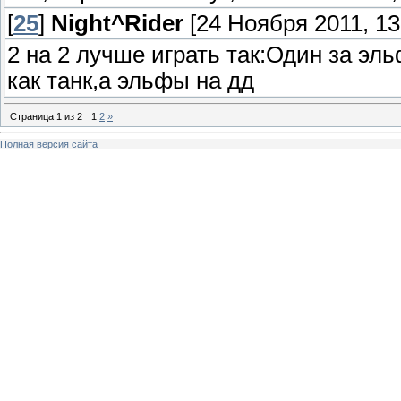
[
25
]
Night^Rider
[24 Ноября 2011, 13
2 на 2 лучше играть так:Один за эл
как танк,а эльфы на дд
Страница
1
из
2
1
2
»
Полная версия сайта