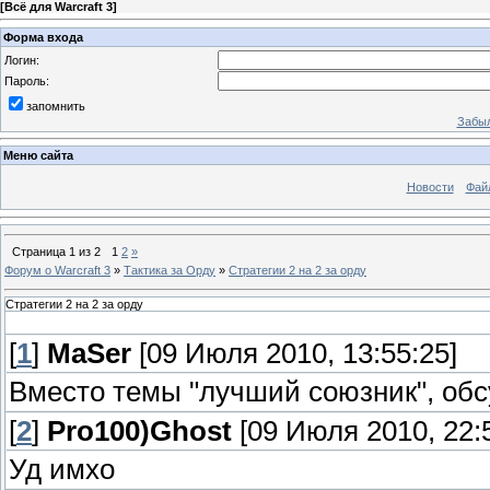
[
Всё для Warcraft 3
]
Форма входа
Логин:
Пароль:
запомнить
Забыл
Меню сайта
Новости
Фай
Страница
1
из
2
1
2
»
Форум о Warcraft 3
»
Тактика за Орду
»
Стратегии 2 на 2 за орду
Стратегии 2 на 2 за орду
[
1
]
MaSer
[09 Июля 2010, 13:55:25]
Вместо темы "лучший союзник", об
[
2
]
Pro100)Ghost
[09 Июля 2010, 22:5
Уд имхо