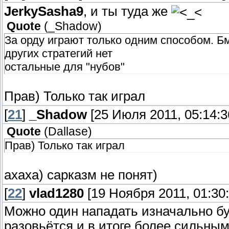
JerkySasha9
, и ты туда же
Quote
(
_Shadow
)
За орду играют только одним способом. Бм
других стратегий нет
остальные для "нубов"
Прав) Только так играл
[
21
]
_Shadow
[25 Июля 2011, 05:14:3
Quote
(
Dallase
)
Прав) Только так играл
ахаха) сарказм не понят)
[
22
]
vlad1280
[19 Ноября 2011, 01:30:
Можно один нападать изначально буд
разовьётся и в итоге более сильны