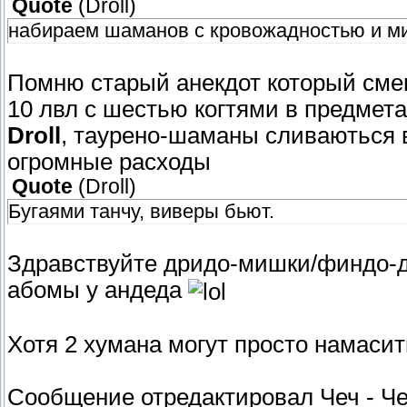
Quote
(
Droll
)
набираем шаманов с кровожадностью и м
Помню старый анекдот который сме
10 лвл с шестью когтями в предмет
Droll
, таурено-шаманы сливаються в 
огромные расходы
Quote
(
Droll
)
Бугаями танчу, виверы бьют.
Здравствуйте дридо-мишки/финдо-де
абомы у андеда
Хотя 2 хумана могут просто намаси
Сообщение отредактировал
Чеч
-
Че