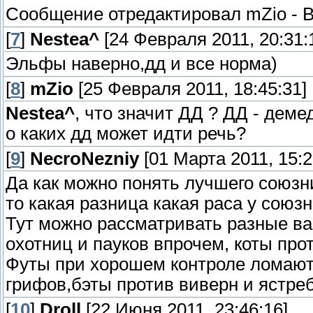
Сообщение отредактировал
mZio
-
В
[
7
]
Nestea^
[24 Февраля 2011, 20:31:
Эльфы наверно,дд и все норма)
[
8
]
mZio
[25 Февраля 2011, 18:45:31]
Nestea^
, что значит ДД ? ДД - деме
о каких дд может идти речь?
[
9
]
NecroNezniy
[01 Марта 2011, 15:2
Да как можно понять лучшего союзн
то какая разница какая раса у союз
Тут можно рассматривать разные в
охотниц и пауков впрочем, коты прот
Футы при хорошем контроле ломают
грифов,бэты против виверн и ястребов
[
10
]
Droll
[22 Июня 2011, 23:46:16]