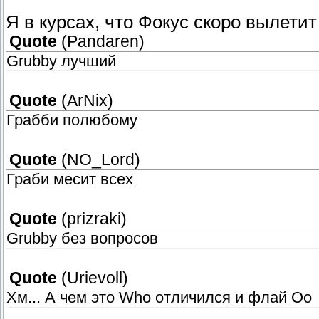
Я в курсах, что Фокус скоро вылетит
Quote
(
Pandaren
)
Grubby лучший
Quote
(
ArNix
)
Грабби полюбому
Quote
(
NO_Lord
)
Граби месит всех
Quote
(
prizraki
)
Grubby без вопросов
Quote
(
Urievoll
)
Хм... А чем это Who отличился и флай Оо