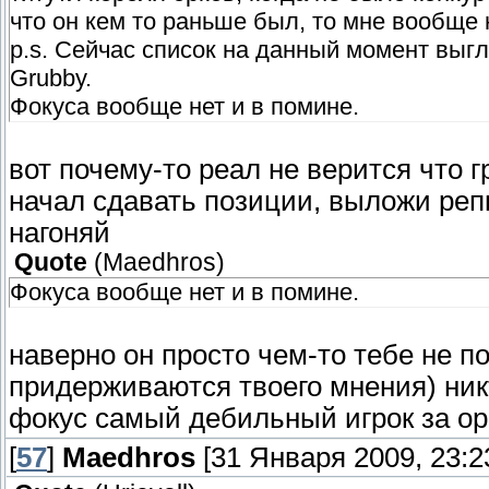
что он кем то раньше был, то мне вообще 
p.s. Сейчас список на данный момент выгля
Grubby.
Фокуса вообще нет и в помине.
вот почему-то реал не верится что 
начал сдавать позиции, выложи репки
нагоняй
Quote
(
Maedhros
)
Фокуса вообще нет и в помине.
наверно он просто чем-то тебе не п
придерживаются твоего мнения) ник
фокус самый дебильный игрок за ор
[
57
]
Maedhros
[31 Января 2009, 23:2