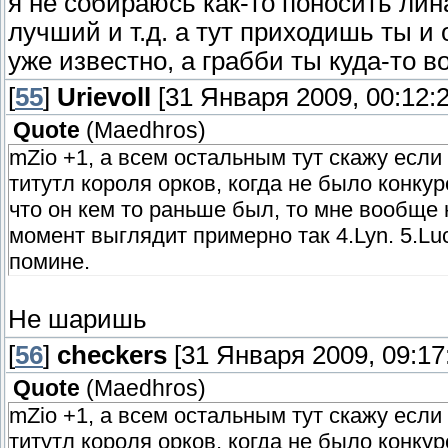
я не собираюсь как-то поносить лин
лучший и т.д. а тут приходишь ты и
уже известно, а грабби ты куда-то в
[
55
]
Urievoll
[31 Января 2009, 00:12:2
Quote
(
Maedhros
)
mZio +1, а всем остальным тут скажу есл
титутл короля орков, когда не было конкур
что он кем то раньше был, то мне вообще н
момент выглядит примерно так 4.Lyn. 5.Luc
помине.
Не шаришь
[
56
]
checkers
[31 Января 2009, 09:17
Quote
(
Maedhros
)
mZio +1, а всем остальным тут скажу есл
титутл короля орков, когда не было конкур