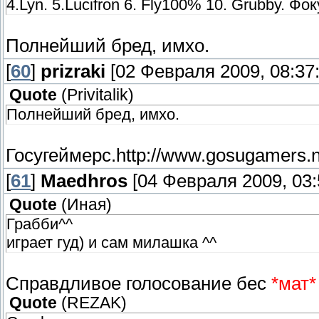
4.Lyn. 5.Lucifron 6. Fly100% 10. Grubby. Ф
Полнейший бред, имхо.
[
60
]
prizraki
[02 Февраля 2009, 08:37:
Quote
(
Privitalik
)
Полнейший бред, имхо.
Госугеймерс.http://www.gosugamers.ne
[
61
]
Maedhros
[04 Февраля 2009, 03:
Quote
(
Иная
)
Грабби^^
играет гуд) и сам милашка ^^
Справдливое голосование бес
*мат*
Quote
(
REZAK
)