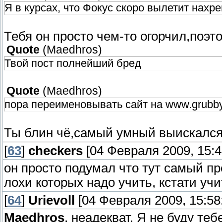
Я в курсах, что Фокус скоро вылетит нахре
Тебя он просто чем-то огорчил,поэт
Quote
(
Maedhros
)
Твой пост полнейший бред
Quote
(
Maedhros
)
пора переименовывать сайт на www.grubb
Ты блин чё,самый умный выискалс
[
63
]
checkers
[04 Февраля 2009, 15:4
он просто подумал что тут самый п
лохи которых надо учить, кстати уч
[
64
]
Urievoll
[04 Февраля 2009, 15:58
Maedhros
, неадекват. Я не буду теб