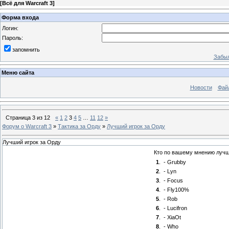
[
Всё для Warcraft 3
]
Форма входа
Логин:
Пароль:
запомнить
Забыл
Меню сайта
Новости
Фай
Страница
3
из
12
«
1
2
3
4
5
…
11
12
»
Форум о Warcraft 3
»
Тактика за Орду
»
Лучший игрок за Орду
Лучший игрок за Орду
Кто по вашему мнению лучше
1
.
- Grubby
2
.
- Lyn
3
.
- Focus
4
.
- Fly100%
5
.
- Rob
6
.
- Lucifron
7
.
- XiaOt
8
.
- Who