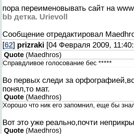
пора переименовывать сайт на www
bb детка. Urievoll
Сообщение отредактировал
Maedhr
[
62
]
prizraki
[04 Февраля 2009, 11:40:
Quote
(
Maedhros
)
Справдливое голосование бес *****
Во первых следи за орфографией,во
понял,то мат.
Quote
(
Maedhros
)
Хорошо что ник его запомнил, еще бы знал
Вот это уже реально,почти неприкр
Quote
(
Maedhros
)