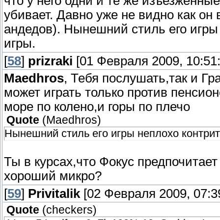
что у него одни и те же изъезженные
убивает. Давно уже не видно как он
андедов). Нынешний стиль его игр
игры.
[
58
]
prizraki
[01 Февраля 2009, 10:51:
Maedhros
, Тебя послушать,так и Г
может играть только против пенси
море по колено,и горы по плечо
Quote
(
Maedhros
)
Нынешний стиль его игры неплохо контри
Ты в курсах,что Фокус предпочитает
хороший микро?
[
59
]
Privitalik
[02 Февраля 2009, 07:3
Quote
(
checkers
)