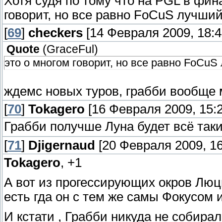
Хотя судя по тому что на PGL в финал
говорит, но все равно FoCuS лучший
[
69
]
checkers
[14 Февраля 2009, 18:4
Quote
(
GraceFul
)
это о многом говорит, но все равно FoCuS
ждемс новых туров, грабби вообще 
[
70
]
Tokagero
[16 Февраля 2009, 15:2
Грабби получше Луна будет всё так
[
71
]
Djigernaud
[20 Февраля 2009, 16
Tokagero
, +1
А вот из прогессирующих окров Люц
есть гда он с тем же самы Фокусом и
И кстати , Грабби никуда не собир