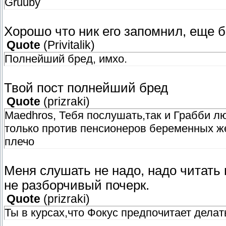
Gruuby
Хорошо что ник его запомнил, еще бы
Quote
(
Privitalik
)
Полнейший бред, имхо.
Твой пост полнейший бред
Quote
(
prizraki
)
Maedhros, Тебя послушать,так и Грабби л
только против пенсионеров беременных ж
плечо
Меня слушать не надо, надо читать 
не разборчивый почерк.
Quote
(
prizraki
)
Ты в курсах,что Фокус предпочитает делат