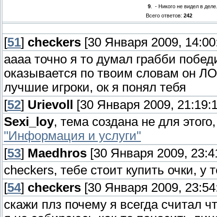
9
.
- Никого не видел в деле
Всего ответов:
242
[
51
]
checkers
[30 Января 2009, 14:00
аааа точно я то думал грабби побед
оказывается по твоим словам он ЛОХ
лучшие игроки, ок я понял тебя
[
52
]
Urievoll
[30 Января 2009, 21:19:1
Sexi_loy
, тема создана не для этого
"Информация и услуги"
[
53
]
Maedhros
[30 Января 2009, 23:4
checkers, тебе стоит купить очки, у
[
54
]
checkers
[30 Января 2009, 23:54
скажи плз почему я всегда считал чт