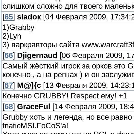
слишком сложно для твоего маленьк
[
65
]
sladoк
[04 Февраля 2009, 17:34:
1)Grabby
2)Lyn
3) варкравторы сайта www.warcraft3ft
[
66
]
Djigernaud
[06 Февраля 2009, 17
Самый жёсткий игрок за орков это GR
конечно , а на репках ) и он заслу
[
67
]
M@]{c
[13 Февраля 2009, 14:23:
Конечно GRUBBY! Respect ему! +1
[
68
]
GraceFul
[14 Февраля 2009, 18:4
Grubby хоть и легенда, но все равно
fnaticMSI.FoCoS'a!