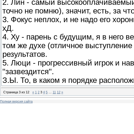
2. Лин - самый высокооплачиваемый 
точно не помню), значит, есть, за чт
3. Фокус неплох, и не надо его хор
хД.
4. Ху - парень с будущим, я в него 
том же духе (отличное выступление 
результатов.
5. Люци - прогрессивный игрок и на
''зазвездится''.
З.Ы. То, в каком я порядке располож
Страница
3
из
12
«
1
2
3
4
5
…
11
12
»
Полная версия сайта