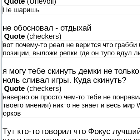
Quote
(
Urievoll
)
Не шаришь
не обосновал - отдыхай
Quote
(
checkers
)
вот почему-то реал не верится что грабби
позиции, выложи репки где он тупо вдул ли
я могу тебе скинуть демки не только 
ноль сливал игры. Куда скинуть?
Quote
(
checkers
)
наверно он просто чем-то тебе не понрав
твоего мнения) никто не знает и весь мир
орков
Тут кто-то говорил что Фокус лучший