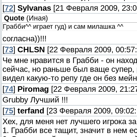
[
72
]
Sylvanas
[21 Февраля 2009, 23:0
Quote
(
Иная
)
Грабби^^ играет гуд) и сам милашка ^^
согласна))!!!
[
73
]
CHLSN
[22 Февраля 2009, 00:57:
Че мне нравится в Грабби - он наход
сейчас, но раньше был ваще супер, 
видел какую-то репу где он без мей
[
74
]
Piromag
[22 Февраля 2009, 21:27
Grubby Лучший !!!
[
75
]
terfand
[23 Февраля 2009, 09:02:
Хех, для меня нет лучшего игрока за
1. Грабби все тащит, значит в нем е