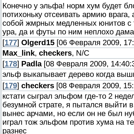
Конечно у эльфа! норм хум будет б
потихоньку отсеивать армию врага,
собой жмрных медленных юнитов с 
ура, да и футы по ним неплохо дама
[
177
]
Olgerd15
[06 Февраля 2009, 17:
Max_link
,
checkers
, N/C
[
178
]
Padla
[08 Февраля 2009, 14:40:
эльф выкапывает дерево когда выш
[
179
]
checkers
[08 Февраля 2009, 15:
кстати сыграл эльфом где-то 2 неде
безумной страте, я пытался выйти в 
вынес арчами, но если он не был ну
играл тож эльфом против хума на те
разнес