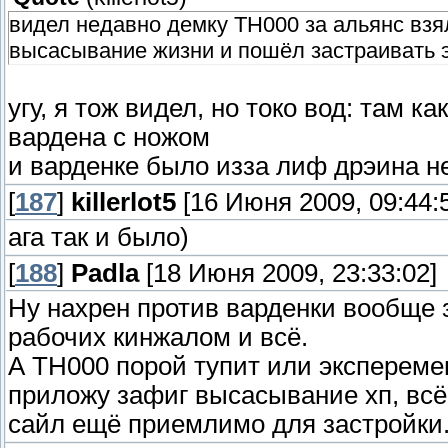
видел недавно демку ТН000 за альянс взя
высасывание жизни и пошёл застраивать 
угу, я тож видел, но токо вод: там к
вардена с ножом
и варденке было изза лиф дрэина н
[
187
]
killerlot5
[16 Июня 2009, 09:44:
ага так и было)
[
188
]
Padla
[18 Июня 2009, 23:33:02]
Ну нахрен против варденки вообще 
рабочих кинжалом и всё.
А TH000 порой тупит или экспереме
приложу зафиг высасывание хп, всё 
сайл ещё приемлимо для застройки