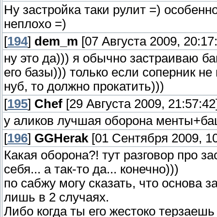
Ну застройка таки рулит =) особенн
неплохо =)
[
194
]
dem_m
[07 Августа 2009, 20:17
ну это да))) я обычно застраиваю 
его базы))) только если соперник не 
нуб, то должно прокатить)))
[
195
]
Chef
[29 Августа 2009, 21:57:42
у аликов лучшая оборона менты+б
[
196
]
GGHerak
[01 Сентября 2009, 10
Какая оборона?! тут разговор про 
себя... а так-то да... конечно)))
по сабжу могу сказать, что основа з
лишь в 2 случаях.
Либо когда ты его жестоко терзаешь 