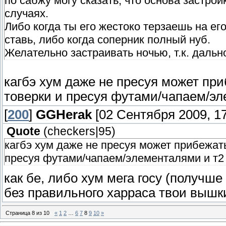
по сабжу могу сказать, что основа застрой
случаях.
Либо когда ты его жестоко терзаешь на ег
ставь, либо когда соперник полный нуб.
Желательно застраивать ночью, т.к. даль
кагбэ хум даже не пресуя может при
товерки и пресуя футами/чапаем/эл
[
200
]
GGHerak
[02 Сентября 2009, 17
Quote
(
checkers|95
)
кагбэ хум даже не пресуя может прибежать
пресуя футами/чапаем/элементалями и т2
как бе, либо хум мега госу (получше
без правильного харраса твои вышк
Страница
8
из
10
«
1
2
…
6
7
8
9
10
»