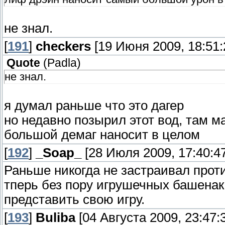
не знал.
[
191
]
checkers
[19 Июня 2009, 18:51:
Quote
(
Padla
)
не знал.
я думал раньше что это дагер
но недавно позырил этот вод, там 
большой демаг наносит в целом
[
192
]
_Soap_
[28 Июля 2009, 17:40:47
Раньше никогда не застраивал проти
тперь без пору игрушечных башенак 
представить свою игру.
[
193
]
Buliba
[04 Августа 2009, 23:47: