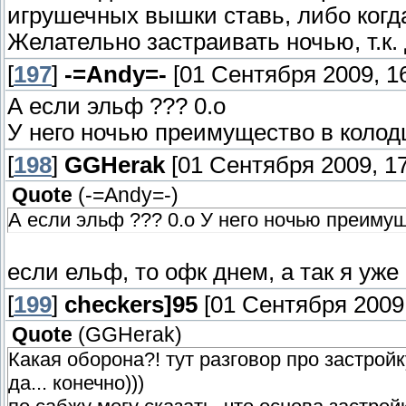
игрушечных вышки ставь, либо когд
Желательно застраивать ночью, т.к
[
197
]
-=Andy=-
[01 Сентября 2009, 16
А если эльф ??? 0.о
У него ночью преимущество в колодц
[
198
]
GGHerak
[01 Сентября 2009, 17
Quote
(
-=Andy=-
)
А если эльф ??? 0.о У него ночью преимущ
если ельф, то офк днем, а так я уже
[
199
]
checkers]95
[01 Сентября 2009,
Quote
(
GGHerak
)
Какая оборона?! тут разговор про застрой
да... конечно)))