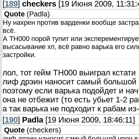
[
189
]
checkers
[19 Июня 2009, 11:31:
Quote
(
Padla
)
Ну нахрен против варденки вообще застра
всё.
А TH000 порой тупит или эксперементируе
высасывание хп, всё равно варька его си
застройки.
лол, тот гейм ТН000 выиграл кстати
лиф дрэин наносит самый большой у
поэтому если варька подойдет и на
она не отбежит (то есть убьет 1-2 р
а так варька не подходит к рабам и
[
190
]
Padla
[19 Июня 2009, 18:46:11]
Quote
(
checkers
)
лиф дрэин наносит самый большой урон в 