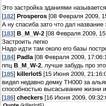
Это застройка зданиями называется
[
182
]
Prosperos
[08 Февраля 2009, 15
А ну спасиба зато что дал название
[
183
]
B_M_W-2
[08 Февраля 2009, 15
Застроить легко
Надо идти там около его базы постр
[
184
]
Padla
[08 Февраля 2009, 17:06:
ппц
B_M_W-2
, лучше забудь про это
[
185
]
killerlot5
[15 Июня 2009, 21:16:
видел недавно демку ТН000 за алья
способностью высасывание жизни и
[
186
]
checkers
[16 Июня 2009, 09:32:
Quote
(
killerlot5
)