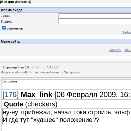
[
Всё для Warcraft 3
]
Форма входа
Логин:
Пароль:
запомнить
Забыл
Меню сайта
Новости
Фай
Страница
8
из
10
«
1
2
…
6
7
8
9
10
»
Форум о Warcraft 3
»
Тактика за Альянс
»
Застройка
Застройка
[
176
]
Max_link
[06 Февраля 2009, 16:
Quote
(
checkers
)
ну-ну. прибежал, начал тока строить, эльф
И где тут "худшее" положение??