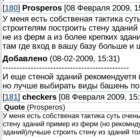
[
180
]
Prosperos
[08 Февраля 2009, 15
У меня есть собственая тактика сут
строителям построить стену зданий
не из ферм а из более крепких здан
там где вход в вашу базу больше и 
Добавлено
(08-02-2009, 15:31)
---------------------------------------------
И еще стеной зданий рекомендуетя
но лучше выбирать виды башень по
[
181
]
checkers
[08 Февраля 2009, 15:
Quote
(
Prosperos
)
У меня есть собственая тактика суть очен
стену зданий пример из ферм (но рекомнду
зданий)лучьше строить стену из зданий то