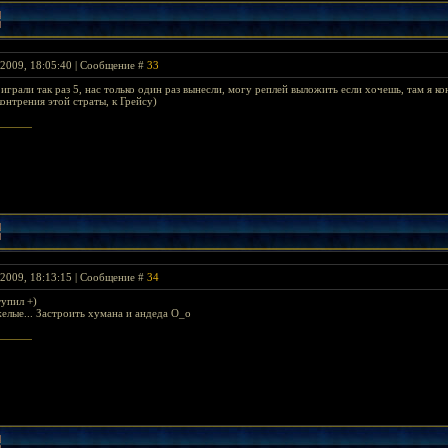
 2009, 18:05:40 | Сообщение #
33
 играли так раз 5, нас только один раз вынесли, могу реплей выложить если хочешь, там я ко
контрения этой страты, к Грейсу)
 2009, 18:13:15 | Сообщение #
34
тупил +)
елые... Застроить хумана и андеда О_о