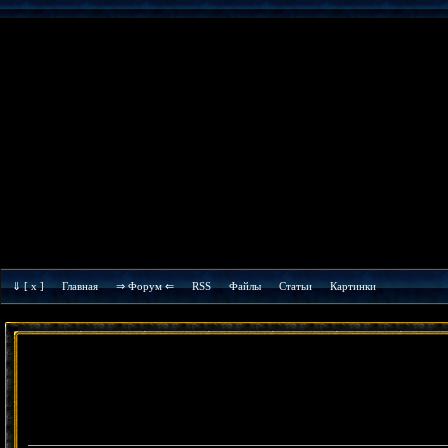
⇓
[ x ]
Главная
⇒ Форум ⇐
RSS
Файлы
Cтатьи
Картинки