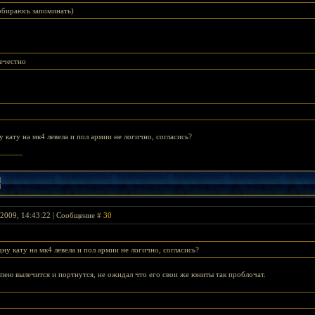
собираюсь запоминать)
ечестно
 кату на мк4 левела и пол армии не логично, согласись?
 2009, 14:43:22 | Сообщение #
30
ну кату на мк4 левела и пол армии не логично, согласись?
пею вылечится и портнутся, не ожидал что его свои же юниты так проблочат.