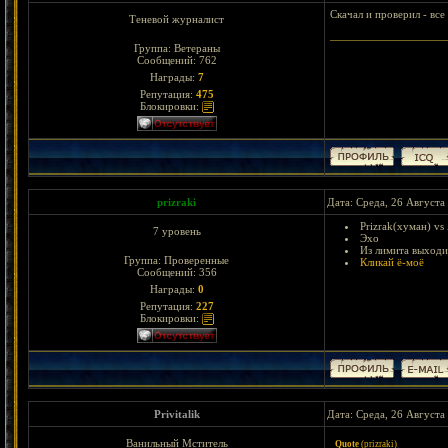
Скачал и проверил - все
Теневой журналист
Группа: Ветераны
Сообщений:
762
Награды:
7
Репутация:
475
Блокировки:
prizraki
Дата: Среда, 26 Августа
Prizrak(хуман) vs
7 уровень
Эхо
Из лимита выходи
Группа: Проверенные
Кликай ё-моё
Сообщений:
356
Награды:
0
Репутация:
227
Блокировки:
Privitalik
Дата: Среда, 26 Августа
Ванильный Мститель
Quote
(
prizraki
)