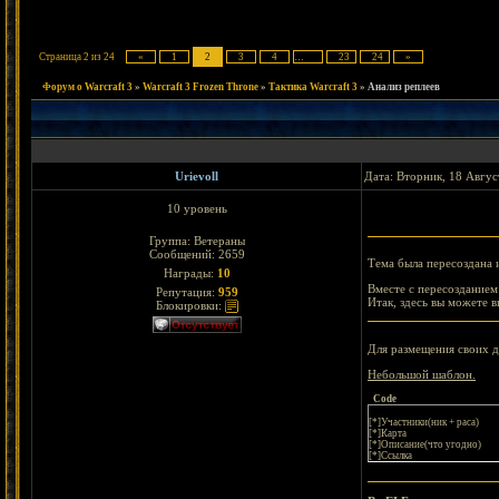
Страница
2
из
24
«
1
2
3
4
…
23
24
»
Форум о Warcraft 3
»
Warcraft 3 Frozen Throne
»
Тактика Warcraft 3
»
Анализ реплеев
Urievoll
Дата: Вторник, 18 Авгус
10 уровень
Группа: Ветераны
Сообщений:
2659
Тема была пересоздана 
Награды:
10
Вместе с пересозданием
Репутация:
959
Итак, здесь вы можете 
Блокировки:
Для размещения своих 
Небольшой шаблон.
Code
[*]Участники(ник + раса)
[*]Карта
[*]Описание(что угодно)
[*]Ссылка