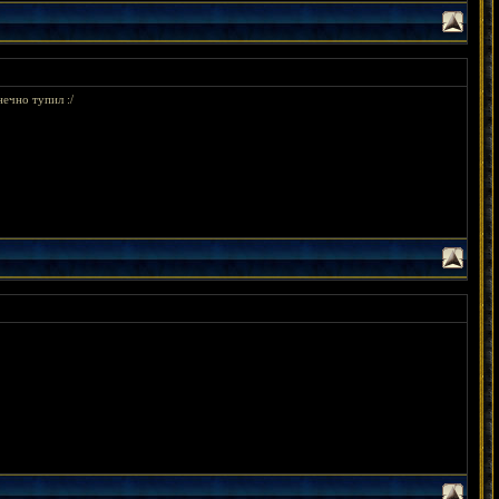
нечно тупил :/