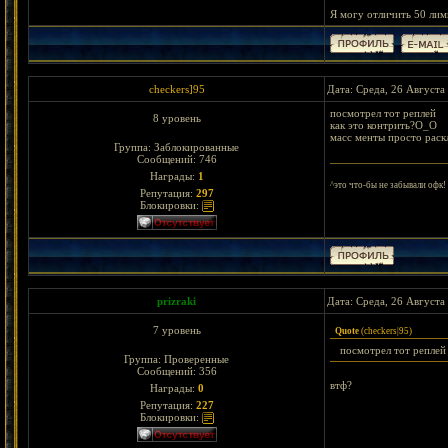
Я могу отличить 50 лим
checkers]95
Дата: Среда, 26 Августа
посмотрел тот реплей
8 уровень
как это контрить?О_О
масс менты просто раск
Группа: Заблокированные
Сообщений:
746
Награды:
1
^это что-бы не забывали офк!
Репутация:
297
Блокировки:
prizraki
Дата: Среда, 26 Августа
7 уровень
Quote
(
checkers|95
)
посмотрел тот реплей
Группа: Проверенные
Сообщений:
356
втф?
Награды:
0
Репутация:
227
Блокировки: