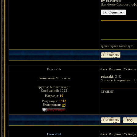
By ELForcer:
Для более быстрого офо
третий страйк! бэттер аут!
Privitalik
Дата: Вторник, 25 Авгус
prizraki
, О_О
Ванильный Мститель
У мну всё нормально. П
Группа: Библиотекари
Сообщений:
1022
СТУДЕНТ
Награды:
10
Репутация:
1918
Блокировки:
GraceFul
Дата: Вторник, 25 Авгус