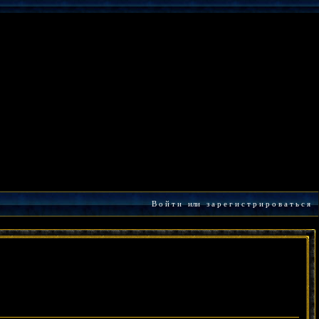
В о й т и
или
з а р е г и с т р и р о в а т ь с я