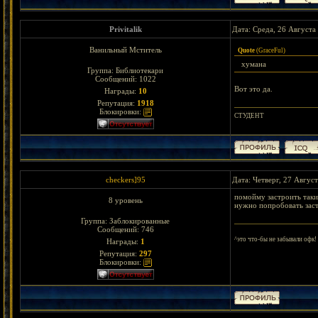
Privitalik
Дата: Среда, 26 Августа
Ванильный Мститель
Quote
(
GraceFul
)
хумана
Группа: Библиотекари
Сообщений:
1022
Вот это да.
Награды:
10
Репутация:
1918
Блокировки:
СТУДЕНТ
checkers]95
Дата: Четверг, 27 Авгус
помойму застроить таки
8 уровень
нужно попробовать заст
Группа: Заблокированные
Сообщений:
746
^это что-бы не забывали офк!
Награды:
1
Репутация:
297
Блокировки: