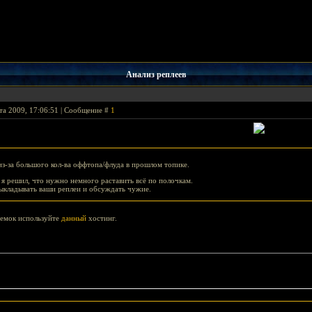
Анализ реплеев
та 2009, 17:06:51 | Сообщение #
1
из-за большого кол-ва оффтопа/флуда в прошлом топике.
 я решил, что нужно немного раставить всё по полочкам.
выкладывать ваши реплеи и обсуждать чужие.
демок используйте
данный
хостинг.