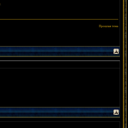
т
.
Прошлая тема