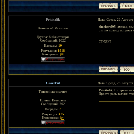
Privitalik
Дата: Среда, 26 Августа
checkers]95
, ахахах, мы
Ванильный Мститель
p.s. по поводу вопроса 
Группа: Библиотекари
Сообщений:
1022
СТУДЕНТ
Награды:
10
Репутация:
1918
Блокировки:
GraceFul
Дата: Среда, 26 Августа
Privitalik
, Ни хрена не 
Теневой журналист
Просто расы выпали тяж
Группа: Ветераны
Сообщений:
762
Награды:
7
Репутация:
475
Блокировки: