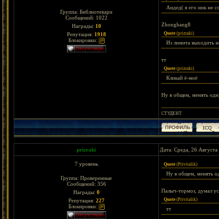
Андед( я его ник не 
Группа: Библиотекари
Сообщений:
1022
Zhonghang8
Награды:
10
Quote
(
prizraki
)
Репутация:
1918
Блокировки:
Из лимита выходить н
тт
Quote
(
prizraki
)
Кликай ё-моё
Ну в общем, менять одну
СТУДЕНТ
prizraki
Дата: Среда, 26 Августа
7 уровень
Quote
(
Privitalik
)
Ну в общем, менять од
Группа: Проверенные
Сообщений:
356
Палыч-тормоз, думал ус
Награды:
0
Quote
(
Privitalik
)
Репутация:
227
Блокировки:
тт