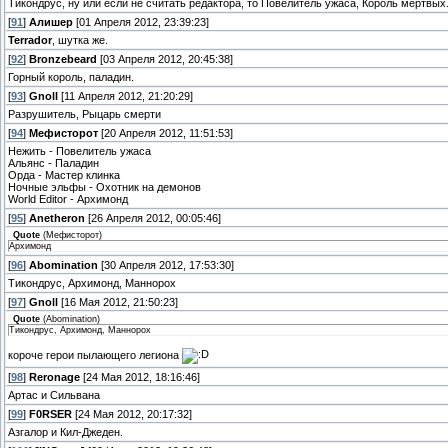
Тикондрус, ну или если не считать редактора, то Повелитель ужаса, Король мертвых
[
91
]
Алишер
[01 Апреля 2012, 23:39:23]
Terrador
, шутка же.
[
92
]
Bronzebeard
[03 Апреля 2012, 20:45:38]
Горный король, паладин.
[
93
]
Gnoll
[11 Апреля 2012, 21:20:29]
Разрушитель, Рыцарь смерти
[
94
]
Мефисторот
[20 Апреля 2012, 11:51:53]
Нежить - Повелитель ужаса
Альянс - Паладин
Орда - Мастер клинка
Ночные эльфы - Охотник на демонов
World Editor - Архимонд
[
95
]
Anetheron
[26 Апреля 2012, 00:05:46]
Quote
(
Мефисторот
)
Архимонд
[
96
]
Abomination
[30 Апреля 2012, 17:53:30]
Тикондрус, Архимонд, Маннорох
[
97
]
Gnoll
[16 Мая 2012, 21:50:23]
Quote
(
Abomination
)
Тикондрус, Архимонд, Маннорох
короче герои пылающего легиона
[
98
]
Reronage
[24 Мая 2012, 18:16:46]
Артас и Сильвана
[
99
]
F0RSER
[24 Мая 2012, 20:17:32]
Азгалор и Кил-Джеден.