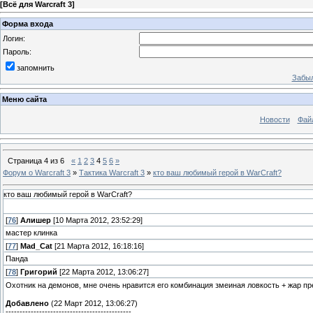
[
Всё для Warcraft 3
]
Форма входа
Логин:
Пароль:
запомнить
Забыл
Меню сайта
Новости
Фай
Страница
4
из
6
«
1
2
3
4
5
6
»
Форум о Warcraft 3
»
Тактика Warcraft 3
»
кто ваш любимый герой в WarCraft?
кто ваш любимый герой в WarCraft?
[
76
]
Алишер
[10 Марта 2012, 23:52:29]
мастер клинка
[
77
]
Mad_Cat
[21 Марта 2012, 16:18:16]
Панда
[
78
]
Григорий
[22 Марта 2012, 13:06:27]
Охотник на демонов, мне очень нравится его комбинация змеиная ловкость + жар пр
Добавлено
(22 Март 2012, 13:06:27)
---------------------------------------------