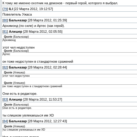
К тому же именно охотник на демонов - первый герой, которого я выбрал.
[
79
]
lLl
[22 Марта 2012, 19:12:57]
Повелитель Ужаса
[
80
]
Бальназар
[28 Марта 2012, 01:25:39]
Архимонд (по силе) и Артес (как герой).
[
81
]
Алишер
[28 Марта 2012, 02:05:55]
Quote
(
Бальназар
)
Архимонд
этот чел недоступен
Quote
(
Бальназар
)
Артес
он тоже недоступен в стандартном сражений
[
82
]
Бальназар
[28 Марта 2012, 02:28:44]
Quote
(
Алишер
)
этот чел недоступен
Quote
(
Алишер
)
он тоже недоступен в стандартном сражений
Они есть в редакторе.
[
83
]
Алишер
[28 Марта 2012, 11:53:27]
Quote
(
Бальназар
)
Они есть в редакторе.
ты слишком увлекаешься им XD
[
84
]
Бальназар
[28 Марта 2012, 12:27:43]
Quote
(
Алишер
)
ты слишком увлекаешься им XD