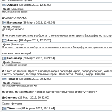
Нет, я кампанию делаю.
[
85
]
Алишер
[28 Марта 2012, 12:31:09]
Quote
(
Бальназар
)
Нет, я кампанию делаю.
ДА ЛАДНО КАКУЮ?
[
86
]
Бальназар
[28 Марта 2012, 12:48:34]
Quote
(
Алишер
)
ДА ЛАДНО КАКУЮ?
Я не знаю, сделаю ли ее вообще, а то только начал, и интерес к Варкрафту остыл, пр
[
87
]
Алишер
[28 Марта 2012, 12:53:28]
Quote
(
Бальназар
)
Я не знаю, сделаю ли ее вообще, а то только начал, и интерес к Варкрафту остыл, практически в нег
а че классная же игра!
[
88
]
Бальназар
[28 Марта 2012, 13:21:14]
Quote
(
Алишер
)
а че классная же игра!
И я того же мнения! Просто я полтора года в варкрафт играю, поднадоело уже, хотел
считать редактор, то тогда любимые герои - Повелитель Ужаса, Рыцарь Смерти.
[
89
]
Terrador
[28 Марта 2012, 20:32:00]
Quote
(
Алишер
)
ты слишком увлекаешься им XD
Ну и что? Ну занимается человек картостроительством, и что тут такого?
Добавлено
(28 Март 2012, 20:32:00)
---------------------------------------------
Хватит флудить.
[
90
]
Тikondrus
[01 Апреля 2012, 19:14:44]