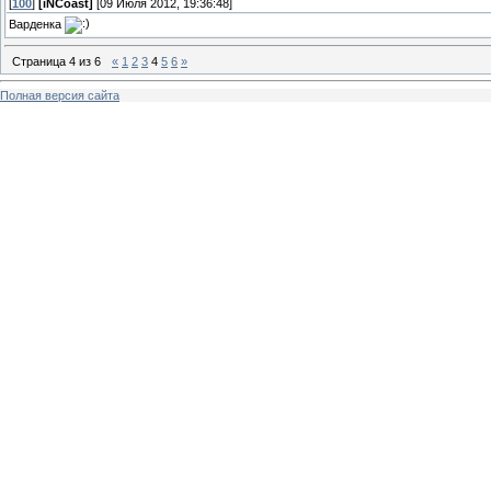
[
100
]
[iNCoast]
[09 Июля 2012, 19:36:48]
Варденка
Страница
4
из
6
«
1
2
3
4
5
6
»
Полная версия сайта