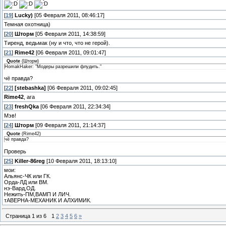
[
19
]
Lucky)
[05 Февраля 2011, 08:46:17]
Темная охотница)
[
20
]
Шторм
[05 Февраля 2011, 14:38:59]
Тиренд, ведьмак (ну и что, что не герой).
[
21
]
Rime42
[06 Февраля 2011, 09:01:47]
Quote
(
Шторм
)
HomakHaker: "Модеры разрешили флудить."
чё правда?
[
22
]
[stebashka]
[06 Февраля 2011, 09:02:45]
Rime42
, ага
[
23
]
freshQka
[06 Февраля 2011, 22:34:34]
Мэв!
[
24
]
Шторм
[09 Февраля 2011, 21:14:37]
Quote
(
Rime42
)
чё правда?
Проверь
[
25
]
Killer-86reg
[10 Февраля 2011, 18:13:10]
мои:
Альянс-ЧК или ГК.
Орда-ЛД или ВМ.
нэ-Вард,ОД.
Нежить-ПМ,ВАМП И ЛИЧ.
тАВЕРНА-МЕХАНИК И АЛХИМИК.
Страница
1
из
6
1
2
3
4
5
6
»