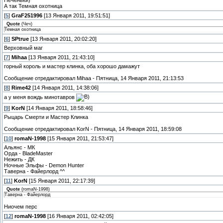
Печеньки)
А так Темная охотница
[
5
]
GraF251996
[13 Января 2011, 19:51:51]
Quote
(
Чеч
)
Темная охотница
[
6
]
SPtrue
[13 Января 2011, 20:02:20]
Верховный маг
[
7
]
Mihaa
[13 Января 2011, 21:43:10]
горный король и мастер клинка, оба хорошо дамажут
Сообщение отредактировал
Mihaa
-
Пятница, 14 Января 2011, 21:13:53
[
8
]
Rime42
[14 Января 2011, 14:38:06]
а у меня вождь минотавров
[
9
]
KorN
[14 Января 2011, 18:58:46]
Рыцарь Смерти и Мастер Клинка
Сообщение отредактировал
KorN
-
Пятница, 14 Января 2011, 18:59:08
[
10
]
romaN-1998
[15 Января 2011, 21:53:47]
Альянс - МК
Орда - BladeMaster
Нежить - ДК
Ночные Эльфы - Demon Hunter
Таверна - Файерлорд ^^
[
11
]
KorN
[15 Января 2011, 22:17:39]
Quote
(
romaN-1998
)
Таверна - Файерлорд
Ниочем перс
[
12
]
romaN-1998
[16 Января 2011, 02:42:05]