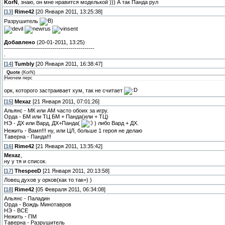
KorN
, знаю, он мне нравится моделькой ))) А так Панда рул
[
13
]
Rime42
[20 Января 2011, 13:25:38]
Разрушитель
Добавлено
(20-01-2011, 13:25)
---------------------------------------------
.
[
14
]
Tumbly
[20 Января 2011, 16:38:47]
Quote
(
KorN
)
Ниочем перс
орк, которого застраивает хум, так не считает
[
15
]
Mexaz
[21 Января 2011, 07:01:26]
Альянс - МК или АМ часто обоих за игру.
Орда - БМ или ТЦ БМ + Панда(или + ТЦ)
НЭ - ДХ или Вард, ДХ+Панда(
) либо Вард + ДХ.
Нежить - Вамп!!! ну, или ЦЛ, больше 1 героя не делаю
Таверна - Панда!!!
[
16
]
Rime42
[21 Января 2011, 13:35:42]
Mexaz
,
ну у тя и список.
[
17
]
ThespeeD
[21 Января 2011, 20:13:58]
Ловец духов у орков(как то так=) )
[
18
]
Rime42
[05 Февраля 2011, 06:34:08]
Альянс - Паладин
Орда - Вождь Минотавров
НЭ - ВСЕ
Нежить - ПМ
Таверна - Разрушитель