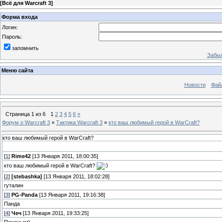
[
Всё для Warcraft 3
]
Форма входа
Логин:
Пароль:
запомнить
Забыл
Меню сайта
Новости
Фай
Страница
1
из
6
1
2
3
4
5
6
»
Форум о Warcraft 3
»
Тактика Warcraft 3
»
кто ваш любимый герой в WarCraft?
кто ваш любимый герой в WarCraft?
[
1
]
Rime42
[13 Января 2011, 18:00:35]
кто ваш любимый герой в WarCraft?
[
2
]
[stebashka]
[13 Января 2011, 18:02:28]
гуталин
[
3
]
PG-Panda
[13 Января 2011, 19:16:38]
Панда
[
4
]
Чеч
[13 Января 2011, 19:33:25]