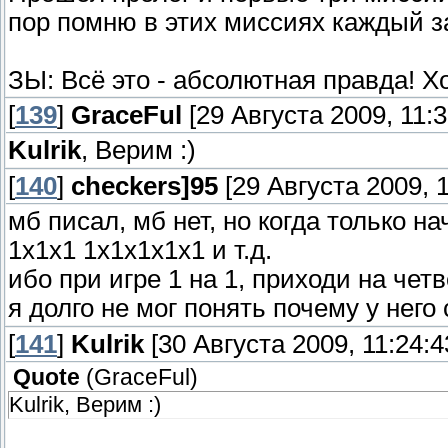
пор помню в этих миссиях каждый з
ЗЫ: Всё это - абсолютная правда! Хо
[
139
]
GraceFul
[29 Августа 2009, 11:3
Kulrik
, Верим :)
[
140
]
checkers]95
[29 Августа 2009, 1
мб писал, мб нет, но когда только н
1х1х1 1х1х1х1х1 и т.д.
ибо при игре 1 на 1, приходи на чет
я долго не мог понять почему у него
[
141
]
Kulrik
[30 Августа 2009, 11:24:4
Quote
(
GraceFul
)
Kulrik, Верим :)