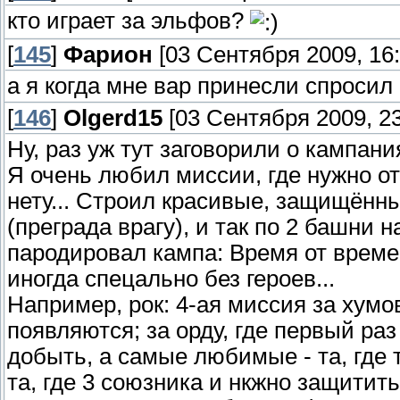
кто играет за эльфов?
[
145
]
Фарион
[03 Сентября 2009, 16:
а я когда мне вар принесли спросил 
[
146
]
Olgerd15
[03 Сентября 2009, 23
Ну, раз уж тут заговорили о кампания
Я очень любил миссии, где нужно от
нету... Строил красивые, защищённы
(преграда врагу), и так по 2 башни на
пародировал кампа: Время от времен
иногда спецально без героев...
Например, рок: 4-ая миссия за хумов
появляются; за орду, где первый раз
добыть, а самые любимые - та, где
та, где 3 союзника и нкжно защитит