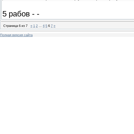
5 рабов - -
Страница
6
из
7
«
1
2
…
4
5
6
7
»
Полная версия сайта