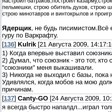
настроил батраков,построил казарму,строю
пельмешки, строю обитель духов, строю ш
строю минотавров и винтокрылов и проиг
Ядерщик
, не будь писимистом.Всё
гуру по Варкрафту.
[
136
]
Kulrik
[21 Августа 2009, 14:17:1
1) Когда впервые выставил союзника
2) Думал, что союзник - это тот, кто
"союзники" меня выкашивали.
3) Никогда не выходил с базы, пока 
Удивлялся, когда мобов на мою дол
причинам.
[
137
]
Canty-GO
[24 Августа 2009, 10:
я всегда быстро напалдл...играл тол