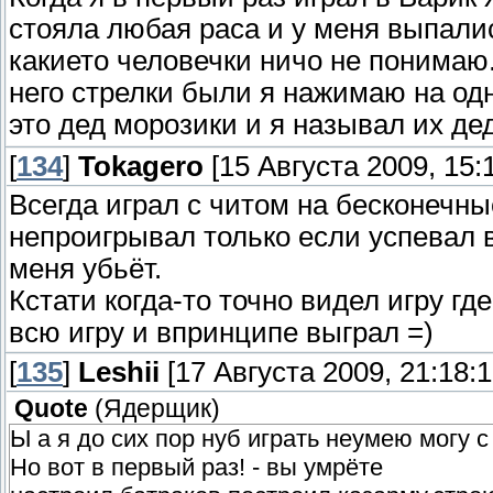
стояла любая раса и у меня выпали
какието человечки ничо не понимаю.
него стрелки были я нажимаю на одн
это дед морозики и я называл их д
[
134
]
Tokagero
[15 Августа 2009, 15:
Всегда играл с читом на бесконечны
непроигрывал только если успевал в
меня убьёт.
Кстати когда-то точно видел игру гд
всю игру и впринципе выграл =)
[
135
]
Leshii
[17 Августа 2009, 21:18:1
Quote
(
Ядерщик
)
Ы а я до сих пор нуб играть неумею могу 
Но вот в первый раз! - вы умрёте