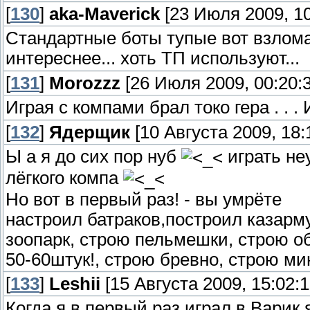
[
130
]
aka-Maverick
[23 Июля 2009, 10
Стандартные боты тупые вот взлом
интереснее... хоть ТП используют...
[
131
]
Morozzz
[26 Июля 2009, 00:20:3
Играя с компами брал токо гера . . .
[
132
]
Ядерщик
[10 Августа 2009, 18:
Ы а я до сих пор нуб
играть н
лёгкого компа
Но вот в первый раз! - вы умрёте
настроил батраков,построил казарму
зоопарк, строю пельмешки, строю о
50-60штук!, строю бревно, строю м
[
133
]
Leshii
[15 Августа 2009, 15:02:1
Когда я в первый раз играл в Варик 