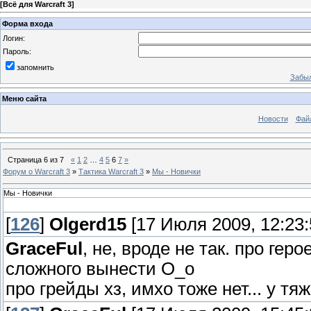
[
Всё для Warcraft 3
]
Форма входа
Логин:
Пароль:
запомнить
Забыл
Меню сайта
Новости
Фай
Страница
6
из
7
«
1
2
…
4
5
6
7
»
Форум о Warcraft 3
»
Тактика Warcraft 3
»
Мы - Новички
Мы - Новички
[
126
]
Olgerd15
[17 Июля 2009, 12:23:
GraceFul
, не, вроде не так. про гер
сложного вынести О_о
про грейды хз, имхо тоже нет... у тя