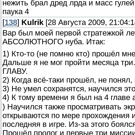
нежить брал дред лрда и масс гулей
паука 4
[
138
]
Kulrik
[28 Августа 2009, 21:04:1
Вар был моей первой стратежкой ле
АБСОЛЮТНОГО нуба. Итак:
1) Кто-то (не помню кто) прошёл мн
Дальше я не мог пройти месяца 
ГЛАВУ.
2) Когда всё-таки прошёл, не понял,
3) Не умел сохранятся, научился эт
4) К тому времени я был на 4 главе 
) Научился также просматривать экр
открываются по мере прохождения и 
последняя в игре. Из-за этого боялс
Прошёл пролог и первые три миссии