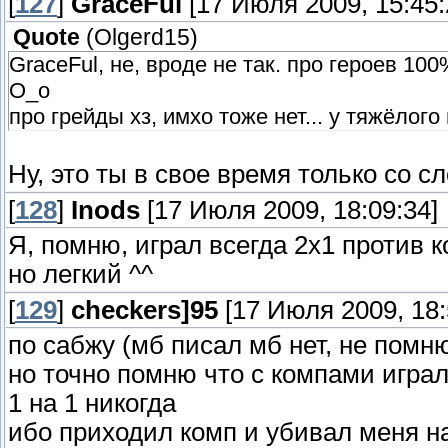
[
127
]
GraceFul
[17 Июля 2009, 15:45:
Quote
(
Olgerd15
)
GraceFul, не, вроде не так. про героев 10
О_о
про грейды хз, имхо тоже нет... у тяжёлого
Ну, это ты в свое время только со с
[
128
]
Inods
[17 Июля 2009, 18:09:34]
Я, помню, играл всегда 2х1 против 
но легкий ^^
[
129
]
checkers]95
[17 Июля 2009, 18:
по сабжу (мб писал мб нет, не помн
но точно помню что с компами играл 
1 на 1 никогда
ибо приходил комп и убивал меня н