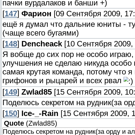
пачки вурдалаков и банши +)
[
147
]
Фарион
[09 Сентября 2009, 17:
ещё я думал что дальние юниты - ту
(чаще всего бугаями)
[
148
]
Dencheack
[10 Сентября 2009, 
Я вобще до сих пор не особо играю,
улучшения не сделаю никуда особо 
самая крутая команда, потому что я
грифонов и рыцарей и всех рвал
[
149
]
Zwlad85
[15 Сентября 2009, 10:
Поделюсь секретом на рудник(за орд
[
150
]
Ice-_-Rain
[15 Сентября 2009, 1
Quote
(
Zwlad85
)
Поделюсь секретом на рудник(за орду и ал