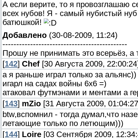
А если верите, то я провозглашаю 
всех нубов! Я - самый нубистый нуб
батюшкой!
Добавлено
(30-08-2009, 11:24)
---------------------------------------------
Прошу не принимать это всерьёз, а т
[
142
]
Chef
[30 Августа 2009, 22:00:24
а я раньше играл только за альянс))
игарл на садах войны 6х6 =)
атаковал футмэнами и ментами а ге
[
143
]
mZio
[31 Августа 2009, 01:04:27
btw,вспомнил - тогда думал,что на
летающие только по летющим)))
[
144
]
Loire
[03 Сентября 2009, 12:34: